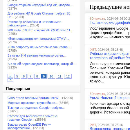
(2945)
Google открыла исходный код ИИ-модели,...
Предыдущие но
(2979)
Для работы ИИ Google Chrome требует 20
ГБ...
(2044)
3Dnews.ru
, 2024-06-26 00:
Режиссёр «Колобка» и независимая
Политические дипфейк
лаборатория...
(2104)
Исследование Google 
9000 мАч, 100 Вт и экран 2K: iQOO Neo 11...
форме дипфейков — ре
(2496)
и аудио — намного пре
«Беспрецедентные» предзаказы GTA VI...
(2978)
«Это попросту не имеет смысла»: глава...
iXBT
, 2024-06-25 23:48
(1795)
Учёные открыли скры
За сутки ИИ выявил несколько сотен...
телескопа «Джеймс У
(1926)
Используя космически
В Южной Корее создали навигатор, который...
(2130)
Большим Красным Пят
регионе, который ран
<
5
6
7
8
9
10
11
12
сложных структур. Юпи
>
ясную...
Популярные
3Dnews.ru
, 2024-06-25 23:
Forza Horizon 4 скоро
США стали главным поставщиком...
(42295)
Морские сражения, крупнейшая...
(35493)
Гоночная аркада с отк
геймеров более новой 
Тысячи сотрудников Google требуют...
(32658)
дороги. Источник изоб
Chrome для Android стал заметно
плавнее: Google...
(25564)
Вышел релиз OpenIDE Pro —
iXBT
, 2024-06-25 23:16
корпоративной...
(22033)
Возрождена технологи