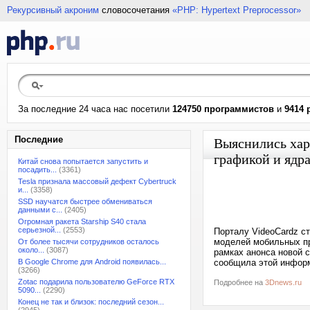
Рекурсивный акроним
словосочетания
«PHP: Hypertext Preprocessor»
За последние 24 часа нас посетили
124750 программистов
и
9414 
Последние
Выяснились хара
графикой и ядр
Китай снова попытается запустить и
посадить...
(3361)
Tesla признала массовый дефект Cybertruck
и...
(3358)
SSD научатся быстрее обмениваться
данными с...
(2405)
Огромная ракета Starship S40 стала
серьезной...
(2553)
Порталу VideoCardz ст
моделей мобильных пр
От более тысячи сотрудников осталось
около...
(3087)
рамках анонса новой с
В Google Chrome для Android появилась...
сообщила этой информ
(3266)
Zotac подарила пользователю GeForce RTX
Подробнее на
3Dnews.ru
5090...
(2290)
Конец не так и близок: последний сезон...