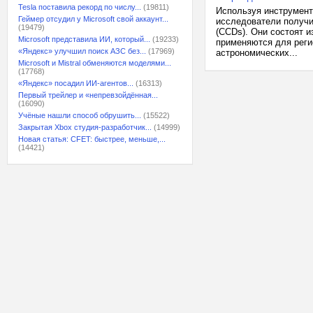
Tesla поставила рекорд по числу...
(19811)
Используя инструмент
Геймер отсудил у Microsoft свой аккаунт...
исследователи получи
(19479)
(CCDs). Они состоят 
Microsoft представила ИИ, который...
(19233)
применяются для реги
«Яндекс» улучшил поиск АЗС без...
(17969)
астрономических...
Microsoft и Mistral обменяются моделями...
(17768)
«Яндекс» посадил ИИ-агентов...
(16313)
Первый трейлер и «непревзойдённая...
(16090)
Учёные нашли способ обрушить...
(15522)
Закрытая Xbox студия-разработчик...
(14999)
Новая статья: CFET: быстрее, меньше,...
(14421)