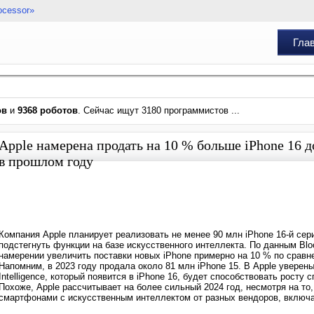
ocessor»
Гла
ов
и
9368 роботов
. Сейчас ищут 3180 программистов ...
Apple намерена продать на 10 % больше iPhone 16 д
в прошлом году
Компания Apple планирует реализовать не менее 90 млн iPhone 16-й сер
подстегнуть функции на базе искусственного интеллекта. По данным Bl
намерении увеличить поставки новых iPhone примерно на 10 % по сравн
Напомним, в 2023 году продала около 81 млн iPhone 15. В Apple уверен
Intelligence, который появится в iPhone 16, будет способствовать росту
Похоже, Apple рассчитывает на более сильный 2024 год, несмотря на то
смартфонами с искусственным интеллектом от разных вендоров, включ