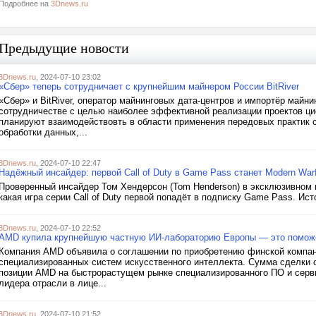
Подробнее на
3Dnews.ru
Предыдущие новости
3Dnews.ru
, 2024-07-10 23:02
«Сбер» теперь сотрудничает с крупнейшим майнером России BitRiver
«Сбер» и BitRiver, оператор майнинговых дата-центров и импортёр майн
сотрудничестве с целью наиболее эффективной реализации проектов ц
планируют взаимодействовть в области применения передовых практик 
обработки данных,...
3Dnews.ru
, 2024-07-10 22:47
Надёжный инсайдер: первой Call of Duty в Game Pass станет Modern Warf
Проверенный инсайдер Том Хендерсон (Tom Henderson) в эксклюзивном м
какая игра серии Call of Duty первой попадёт в подписку Game Pass. Ис
3Dnews.ru
, 2024-07-10 22:52
AMD купила крупнейшую частную ИИ-лабораторию Европы — это поможет
Компания AMD объявила о соглашении по приобретению финской компании
специализированных систем искусственного интеллекта. Сумма сделки 
позиции AMD на быстрорастущем рынке специализированного ПО и сервис
лидера отрасли в лице...
3Dnews.ru
, 2024-07-10 21:52