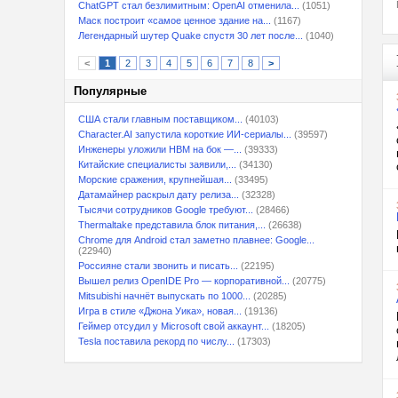
ChatGPT стал безлимитным: OpenAI отменила...
(1051)
Маск построит «самое ценное здание на...
(1167)
Легендарный шутер Quake спустя 30 лет после...
(1040)
<
1
2
3
4
5
6
7
8
>
Популярные
США стали главным поставщиком...
(40103)
Character.AI запустила короткие ИИ-сериалы...
(39597)
Инженеры уложили HBM на бок —...
(39333)
Китайские специалисты заявили,...
(34130)
Морские сражения, крупнейшая...
(33495)
Датамайнер раскрыл дату релиза...
(32328)
Тысячи сотрудников Google требуют...
(28466)
Thermaltake представила блок питания,...
(26638)
Chrome для Android стал заметно плавнее: Google...
(22940)
Россияне стали звонить и писать...
(22195)
Вышел релиз OpenIDE Pro — корпоративной...
(20775)
Mitsubishi начнёт выпускать по 1000...
(20285)
Игра в стиле «Джона Уика», новая...
(19136)
Геймер отсудил у Microsoft свой аккаунт...
(18205)
Tesla поставила рекорд по числу...
(17303)