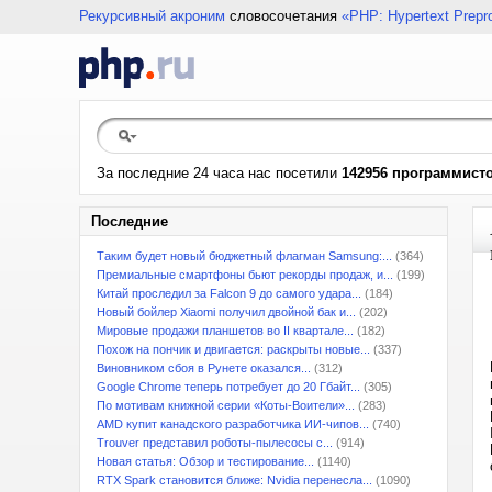
Рекурсивный акроним
словосочетания
«PHP: Hypertext Prepr
За последние 24 часа нас посетили
142956 программист
Последние
Таким будет новый бюджетный флагман Samsung:...
(364)
Премиальные смартфоны бьют рекорды продаж, и...
(199)
Китай проследил за Falcon 9 до самого удара...
(184)
Новый бойлер Xiaomi получил двойной бак и...
(202)
Мировые продажи планшетов во II квартале...
(182)
Похож на пончик и двигается: раскрыты новые...
(337)
Виновником сбоя в Рунете оказался...
(312)
Google Chrome теперь потребует до 20 Гбайт...
(305)
По мотивам книжной серии «Коты-Воители»...
(283)
AMD купит канадского разработчика ИИ-чипов...
(740)
Trouver представил роботы-пылесосы с...
(914)
Новая статья: Обзор и тестирование...
(1140)
RTX Spark становится ближе: Nvidia перенесла...
(1090)