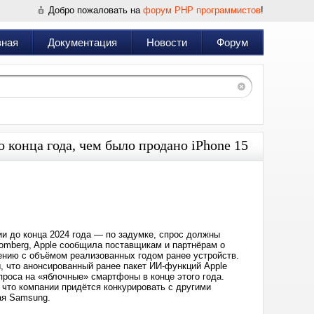
Добро пожаловать на
форум PHP программистов
!
вная
Документация
Новости
Форум
о конца года, чем было продано iPhone 15
Дата:
2024-
07-
10
22:56
ии до конца 2024 года — по задумке, спрос должны
oomberg, Apple сообщила поставщикам и партнёрам о
ению с объёмом реализованных годом ранее устройств.
ы, что анонсированный ранее пакет ИИ-функций Apple
 спроса на «яблочные» смартфоны в конце этого года.
, что компании придётся конкурировать с другими
ая Samsung.