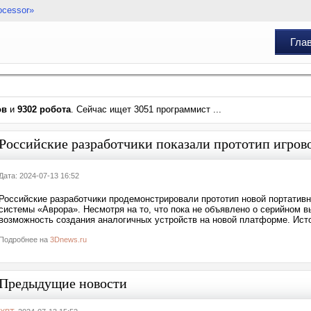
ocessor»
Гла
ов
и
9302 робота
. Сейчас ищет 3051 программист ...
Российские разработчики показали прототип игров
Дата: 2024-07-13 16:52
Российские разработчики продемонстрировали прототип новой портативн
системы «Аврора». Несмотря на то, что пока не объявлено о серийном в
возможность создания аналогичных устройств на новой платформе. Источ
Подробнее на
3Dnews.ru
Предыдущие новости