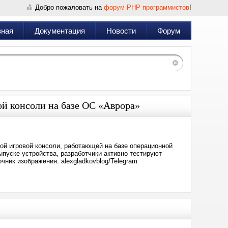
Добро пожаловать на
форум PHP программистов
!
вная
Документация
Новости
Форум
ой консоли на базе ОС «Аврора»
ой игровой консоли, работающей на базе операционной
ыпуске устройства, разработчики активно тестируют
ник изображения: alexgladkovblog/Telegram