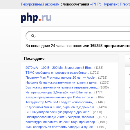
Рекурсивный акроним
словосочетания
«PHP: Hypertext Prepr
За последние 24 часа нас посетили
165258 программист
Последние
9070 мАч, 100 Вт, 200 Мп, Snapdragon 8 Elite...
(1163)
TSMC сообщила о прорыве в разработке...
(1701)
Первому Mac Pro исполнилось 20 лет — Apple...
(1752)
На фоне бума искусственного интеллекта цены...
(1235)
Бум искусственного интеллекта отправил цены...
(1805)
Четыре монитора, 2,5-гигабитный Ethernet и...
(1774)
Хакеры превратили навыки для ИИ-агентов в...
(1847)
Техдиректор M**a: ИИ следует использовать,...
(1463)
С дизайном Nokia Lumia, экраном 3,2 дюйма и...
(1420)
В США увидели военную угрозу в дронах с...
(2090)
Электровелосипед с 2 кВт·ч энергии, запасом...
(1571)
Конфигурация памяти из 2015 года, процессор...
(1999)
«Мы собираемся построить заводы на Луне»....
(1480)