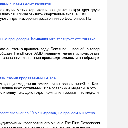
ойных систем белых карликов
 стадии белых карликов и вращаются вокруг друг друга.
иваться и образовывать сверхновые типа Ia. Эти
уются для измерения расстояний во Вселенной. На
янные процессоры. Компания уже тестирует стеклянные
ала об этом в прошлом году, Samsung — весной, а теперь
ообщает TrendForce, AMD планирует начать использовать
ит оценочные испытания производительности на образцах
 лишь самый продаваемый F-Pace
ествующие модели автомобилей в текущей линейке. Как
я лучше всех остальных. Все остальные модели, а это
же к концу текущего года. Компания говорит, что модели,
endant превысила 10 млн игроков, но проблем у шутера
удитория их кооперативного экшена The First Descendant
ого показателя у проекта ушла всего неделя после