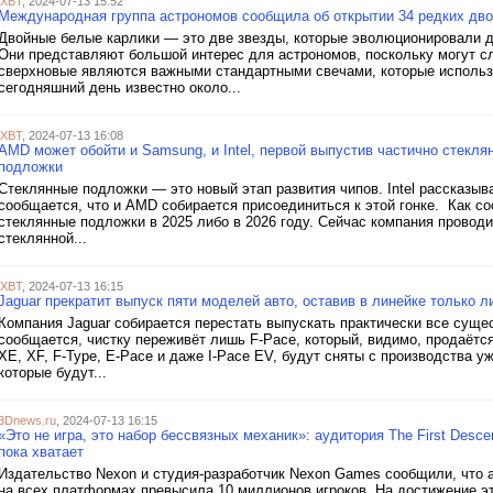
iXBT
, 2024-07-13 15:52
Международная группа астрономов сообщила об открытии 34 редких дв
Двойные белые карлики — это две звезды, которые эволюционировали до
Они представляют большой интерес для астрономов, поскольку могут сл
сверхновые являются важными стандартными свечами, которые использ
сегодняшний день известно около...
iXBT
, 2024-07-13 16:08
AMD может обойти и Samsung, и Intel, первой выпустив частично стекл
подложки
Стеклянные подложки — это новый этап развития чипов. Intel рассказыв
сообщается, что и AMD собирается присоединиться к этой гонке. Как с
стеклянные подложки в 2025 либо в 2026 году. Сейчас компания провод
стеклянной...
iXBT
, 2024-07-13 16:15
Jaguar прекратит выпуск пяти моделей авто, оставив в линейке только
Компания Jaguar собирается перестать выпускать практически все сущ
сообщается, чистку переживёт лишь F-Pace, который, видимо, продаётс
XE, XF, F-Type, E-Pace и даже I-Pace EV, будут сняты с производства у
которые будут...
3Dnews.ru
, 2024-07-13 16:15
«Это не игра, это набор бессвязных механик»: аудитория The First Desc
пока хватает
Издательство Nexon и студия-разработчик Nexon Games сообщили, что а
на всех платформах превысила 10 миллионов игроков. На достижение эт