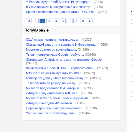
У Европы будет свой Starlink: ЕС утвердил...
(2206)
В США создали молекулярный анализатор...
(1776)
Spectre возвращается: новая атака TONTOU...
(2132)
<
1
2
3
4
5
6
7
8
>
Популярные
США стали главным поставщиком...
(41325)
Character.AI запустила короткие ИИ-сериалы...
(40566)
Морские сражения, крупнейшая...
(34398)
Тысячи сотрудников Google требуют...
(30260)
Chrome для Android стал заметно плавнее: Google...
(24377)
Вышел релиз OpenIDE Pro — корпоративной...
(21269)
Mitsubishi начнёт выпускать по 1000...
(20799)
Геймер отсудил у Microsoft свой аккаунт...
(18852)
Tesla поставила рекорд по числу...
(18661)
Microsoft представила ИИ, который...
(18335)
«Яндекс» улучшил поиск АЗС без...
(17378)
Microsoft и Mistral обменяются моделями...
(16958)
«Яндекс» посадил ИИ-агентов...
(15656)
Первый трейлер и «непревзойдённая...
(15338)
Учёные нашли способ обрушить...
(14946)