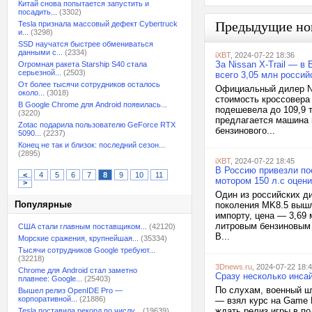
Китай снова попытается запустить и
посадить...
(3302)
Предыдущие но
Tesla признала массовый дефект Cybertruck
и...
(3298)
SSD научатся быстрее обмениваться
данными с...
(2334)
iXBT
, 2024-07-22 18:36
За Nissan X-Trail — в
Огромная ракета Starship S40 стала
серьезной...
(2503)
всего 3,05 млн россий
От более тысячи сотрудников осталось
Официальный дилер Ni
около...
(3018)
стоимость кроссовера
В Google Chrome для Android появилась...
подешевела до 109,9 т
(3220)
предлагается машина в
Zotac подарила пользователю GeForce RTX
бензинового...
5090...
(2237)
Конец не так и близок: последний сезон...
(2895)
iXBT
, 2024-07-22 18:45
В Россию привезли по
<
4
5
6
7
8
9
10
11
мотором 150 л.с оцени
>
Один из российских д
Популярные
поколения MK8.5 вышл
импорту, цена — 3,69 
литровым бензиновым 
США стали главным поставщиком...
(42120)
В...
Морские сражения, крупнейшая...
(35334)
Тысячи сотрудников Google требуют...
(32218)
3Dnews.ru
, 2024-07-22 18:
Chrome для Android стал заметно
Сразу несколько инсай
плавнее: Google...
(25403)
По слухам, военный шу
Вышел релиз OpenIDE Pro —
корпоративной...
(21886)
— взял курс на Game P
ждать релиз игры в по
Tesla поставила рекорд по числу...
(19639)