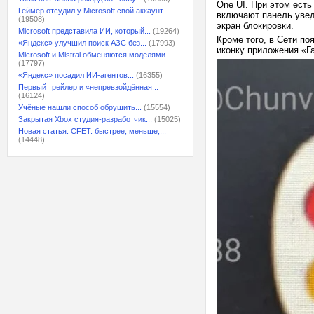
One UI. При этом есть
Геймер отсудил у Microsoft свой аккаунт...
включают панель увед
(19508)
экран блокировки.
Microsoft представила ИИ, который...
(19264)
Кроме того, в Сети п
«Яндекс» улучшил поиск АЗС без...
(17993)
иконку приложения «Га
Microsoft и Mistral обменяются моделями...
(17797)
«Яндекс» посадил ИИ-агентов...
(16355)
Первый трейлер и «непревзойдённая...
(16124)
Учёные нашли способ обрушить...
(15554)
Закрытая Xbox студия-разработчик...
(15025)
Новая статья: CFET: быстрее, меньше,...
(14448)