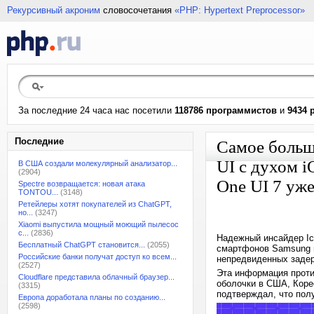
Рекурсивный акроним
словосочетания
«PHP: Hypertext Preprocessor»
За последние 24 часа нас посетили
118786 программистов
и
9434 
Последние
Самое больш
UI с духом 
В США создали молекулярный анализатор...
(2904)
One UI 7 уже
Spectre возвращается: новая атака
TONTOU...
(3148)
Ретейлеры хотят покупателей из ChatGPT,
но...
(3247)
Xiaomi выпустила мощный моющий пылесос
с...
(2836)
Надежный инсайдер Ic
Бесплатный ChatGPT становится...
(2055)
смартфонов Samsung м
Российские банки получат доступ ко всем...
непредвиденных заде
(2527)
Эта информация проти
Cloudflare представила облачный браузер...
оболочки в США, Корее
(3315)
подтверждал, что по
Европа доработала планы по созданию...
(2598)