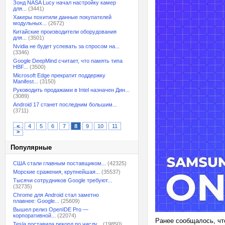
Зонд NASA Lucy начал настройку камер
для...
(3441)
Хакеры похитили данные покупателей
модульных...
(2672)
Китайские производители оборудования
для...
(3501)
Nvidia не будет успевать за спросом на...
(3346)
Google DeepMind считает, что память типа
HBF...
(3500)
Microsoft Edge прекратит поддержку
Manifest...
(3150)
Руководить продажами в Intel назначен Дин...
(3089)
Android 17 станет последним большим...
(3711)
<
4
5
6
7
8
9
10
11
>
Популярные
США стали главным поставщиком...
(42325)
Морские сражения, крупнейшая...
(35537)
Тысячи сотрудников Google требуют...
(32735)
Chrome для Android стал заметно
плавнее: Google...
(25609)
Вышел релиз OpenIDE Pro —
корпоративной...
(22074)
Ранее сообщалось, чт
Tesla поставила рекорд по числу...
(19850)