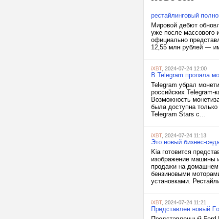
рестайлинговый полно
Мировой дебют обновл
уже после массового 
официально представл
12,55 млн рублей — им
iXBT
, 2024-07-24 12:00
В Telegram пропала м
Telegram убрал монет
российских Telegram-к
Возможность монетизац
была доступна только
Telegram Stars с...
iXBT
, 2024-07-24 11:13
Это новый бизнес-седа
Kia готовится предста
изображение машины и
продажи на домашнем 
бензиновыми моторами
установками. Рестайлин
iXBT
, 2024-07-24 11:21
Представлен новый Fo
Представленный Ford 