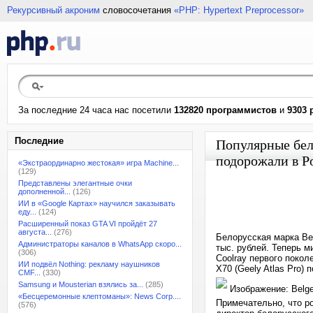
Рекурсивный акроним
словосочетания
«PHP: Hypertext Preprocessor»
За последние 24 часа нас посетили
132820 программистов
и
9303 
Последние
Популярные бел
подорожали в Р
«Экстраординарно жестокая» игра Machine...
(129)
Представлены элегантные очки
дополненной...
(126)
ИИ в «Google Картах» научился заказывать
еду...
(124)
Расширенный показ GTA VI пройдёт 27
августа...
(276)
Белорусская марка Be
Администраторы каналов в WhatsApp скоро...
тыс. рублей. Теперь 
(306)
Coolray первого покол
ИИ подвёл Nothing: рекламу наушников
X70 (Geely Atlas Pro) 
CMF...
(330)
Samsung и Mousterian взялись за...
(285)
Изображение: Belg
«Бесцеремонные клептоманы»: News Corp....
Примечательно, что ро
(576)