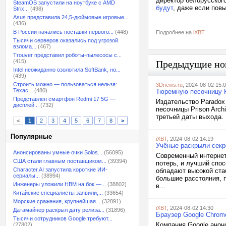
директор белорусског
SteamOS запустили на ноутбуке с AMD
будут
, даже если пов
Strix...
(498)
Asus представила 24,5-дюймовые игровые...
(436)
В России начались поставки первого...
(448)
Подробнее на
iXBT
Тысячи серверов оказались под угрозой
взлома...
(467)
Trouver представил роботы-пылесосы с...
(415)
Предыдущие но
Intel неожиданно озолотила SoftBank, но...
(439)
Строить можно — пользоваться нельзя:
3Dnews.ru
, 2024-08-02 15:
Техас...
(480)
Тюремную песочницу Pr
Представлен смартфон Redmi 17 5G —
Издательство Paradox
дисплей...
(732)
песочницы Prison Arch
третьей даты выхода. 
<
1
2
3
4
5
6
7
8
>
Популярные
iXBT
, 2024-08-02 14:19
Учёные раскрыли секр
Анонсированы умные очки Solos...
(56095)
Современный интернет
США стали главным поставщиком...
(39394)
потерь, и лучший спо
Character.AI запустила короткие ИИ-
обладают высокой ста
сериалы...
(38994)
большие расстояния, 
Инженеры уложили HBM на бок —...
(38802)
в...
Китайские специалисты заявили,...
(33654)
Морские сражения, крупнейшая...
(32891)
iXBT
, 2024-08-02 14:30
Датамайнер раскрыл дату релиза...
(31896)
Браузер Google Chrome
Тысячи сотрудников Google требуют...
Компания Google анон
(27802)