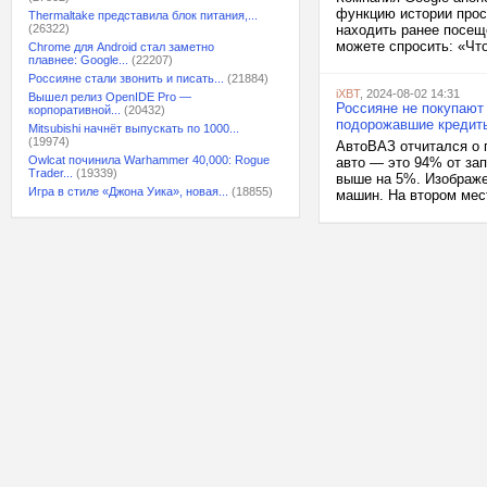
функцию истории прос
Thermaltake представила блок питания,...
(26322)
находить ранее посещ
можете спросить: «Что
Chrome для Android стал заметно
плавнее: Google...
(22207)
Россияне стали звонить и писать...
(21884)
iXBT
, 2024-08-02 14:31
Вышел релиз OpenIDE Pro —
Россияне не покупают 
корпоративной...
(20432)
подорожавшие кредит
Mitsubishi начнёт выпускать по 1000...
(19974)
АвтоВАЗ отчитался о 
Owlcat починила Warhammer 40,000: Rogue
авто — это 94% от за
Trader...
(19339)
выше на 5%. Изображе
Игра в стиле «Джона Уика», новая...
(18855)
машин. На втором мест