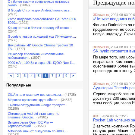
Предыдущие но
От более тысячи сотрудников осталось
около...
(2687)
В Google Chrome для Android появилась...
(2895)
3Dnews.ru
, 2024-08-03 00:
«Четыре всадника собе
Zotac подарила пользователю GeForce RTX
5090...
(1922)
Фанаты Darksiders за
Конец не так и близок: последний сезон...
продолжение, но состо
(2644)
новую надежду. Скриншо
Google открыла исходный код ИИ-модели,...
(2638)
Для работы ИИ Google Chrome требует 20
3Dnews.ru
, 2024-08-03 00:
ГБ...
(1777)
SK hynix готовится вы
Режиссёр «Колобка» и независимая
По мере того, как бо
лаборатория...
(1807)
возрастает. Компания
9000 мАч, 100 Вт и экран 2K: iQOO Neo 11...
обеспечения более вы
(2140)
производство к концу 
<
2
3
4
5
6
7
8
9
>
3Dnews.ru
, 2024-08-03 00:
Популярные
Аудитория Threads ра
Сервис микроблогинга 
США стали главным поставщиком...
(41735)
достигнув 200 миллион
Морские сражения, крупнейшая...
(34872)
этом сообщил глава I*
Тысячи сотрудников Google требуют...
(31186)
Chrome для Android стал заметно
iXBT
, 2024-08-02 23:26
плавнее: Google...
(24961)
Rocket Lab успешно за
Вышел релиз OpenIDE Pro —
2 августа компания Ro
корпоративной...
(21551)
полуострове Махия в Н
Mitsubishi начнёт выпускать по 1000...
(21017)