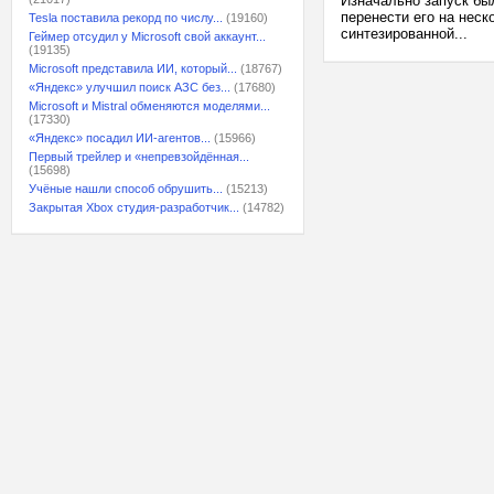
Изначально запуск бы
перенести его на неск
Tesla поставила рекорд по числу...
(19160)
синтезированной...
Геймер отсудил у Microsoft свой аккаунт...
(19135)
Microsoft представила ИИ, который...
(18767)
«Яндекс» улучшил поиск АЗС без...
(17680)
Microsoft и Mistral обменяются моделями...
(17330)
«Яндекс» посадил ИИ-агентов...
(15966)
Первый трейлер и «непревзойдённая...
(15698)
Учёные нашли способ обрушить...
(15213)
Закрытая Xbox студия-разработчик...
(14782)