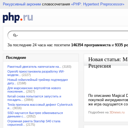
Рекурсивный акроним
словосочетания
«PHP: Hypertext Preprocessor»
За последние 24 часа нас посетили
146354 программиста
и
9335 р
Последние
Новая статья: M
Рецензия
Ракетный двигатель напечатали на...
(3183)
OpenAI приостановила разработку ИИ-
модели...
(2227)
Новый геймплейный трейлер подтвердил
дату...
(2168)
Для марсианских вертолётов нового
поколения...
(2927)
По описанию Magical 
Китай снова попытается запустить и
покупкой ингредиентов
посадить...
(2884)
же игра ощущается со
Tesla признала массовый дефект Cybertruck
и...
(3016)
Подробнее на
3Dnews.ru
SSD научатся быстрее обмениваться
данными с...
(2052)
Огромная ракета Starship S40 стала
серьезной...
(2175)