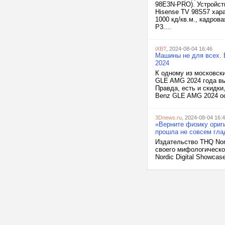
98E3N-PRO). Устройст
Hisense TV 98S57 хар
1000 кд/кв.м., кадров
P3....
iXBT
, 2024-08-04 16:46
Машины не для всех. 
2024
К одному из московск
GLE AMG 2024 года вы
Правда, есть и скидки
Benz GLE AMG 2024 ос
3Dnews.ru
, 2024-08-04 16:
«Верните физику ориг
прошла не совсем гла
Издательство THQ Nor
своего мифологическог
Nordic Digital Showcas