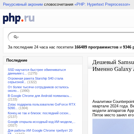
Рекурсивный акроним
словосочетания
«PHP: Hypertext Preprocessor»
За последние 24 часа нас посетили
166489 программистов
и
9346 
Последние
Дешевый Samsung
Именно Galaxy 
SSD научатся быстрее обмениваться
данными с...
(1275)
Огромная ракета Starship S40 стала
серьезной...
(1322)
От более тысячи сотрудников осталось
около...
(1990)
В Google Chrome для Android появилась...
(2133)
Аналитики Counterpoi
Zotac подарила пользователю GeForce RTX
квартале 2024 года. 
5090...
(1304)
модели аппаратов Appl
Конец не так и близок: последний сезон...
Пятое место занял его
(2137)
Google открыла исходный код ИИ-модели,...
(2027)
Для работы ИИ Google Chrome требует 20