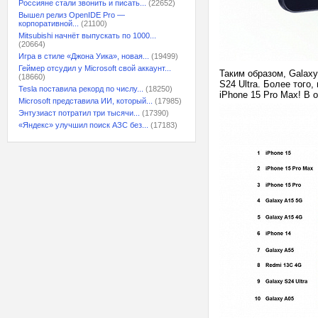
Россияне стали звонить и писать...
(22652)
Вышел релиз OpenIDE Pro —
корпоративной...
(21100)
Mitsubishi начнёт выпускать по 1000...
(20664)
Игра в стиле «Джона Уика», новая...
(19499)
Геймер отсудил у Microsoft свой аккаунт...
Таким образом, Galax
(18660)
S24 Ultra. Более того
Tesla поставила рекорд по числу...
(18250)
iPhone 15 Pro Max! В
Microsoft представила ИИ, который...
(17985)
Энтузиаст потратил три тысячи...
(17390)
«Яндекс» улучшил поиск АЗС без...
(17183)