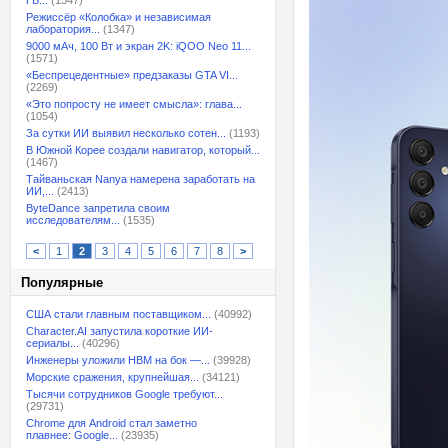
ГБ...
(1347)
Режиссёр «Колобка» и независимая
лаборатория...
(1347)
9000 мАч, 100 Вт и экран 2K: iQOO Neo 11...
(1571)
«Беспрецедентные» предзаказы GTA VI...
(2269)
«Это попросту не имеет смысла»: глава...
(1054)
За сутки ИИ выявил несколько сотен...
(1193)
В Южной Корее создали навигатор, который...
(1467)
Тайваньская Nanya намерена заработать на
ИИ,...
(2413)
ByteDance запретила своим
исследователям...
(1535)
<
1
2
3
4
5
6
7
8
>
Популярные
США стали главным поставщиком...
(40992)
Character.AI запустила короткие ИИ-
сериалы...
(40296)
Инженеры уложили HBM на бок —...
(39928)
Морские сражения, крупнейшая...
(34121)
Тысячи сотрудников Google требуют...
(29731)
Chrome для Android стал заметно
плавнее: Google...
(23935)