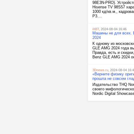
98E3N-PRO). Устройст
Hisense TV 98S57 хар
1000 кд/кв.м., кадров
P3....
iXBT
, 2024-08-04 16:46
Машины не для всех. 
2024
К одному из московск
GLE AMG 2024 года вы
Правда, есть и скидки
Benz GLE AMG 2024 ос
3Dnews.ru
, 2024-08-04 16:
«Верните физику ориг
прошла не совсем гла
Издательство THQ Nor
своего мифологическог
Nordic Digital Showcas