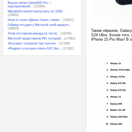
Вышел релиз OpenIDE Pro —
корпоративной...
(21099)
Mitsubishi начнёт выпускать по 1000...
(20662)
Игра в стиле «Джона Уика», новая...
(19497)
Геймер отсудил у Microsoft свой аккаунт...
(18653)
Таким образом, Galax
Tesla поставила рекорд по числу...
(18245)
S24 Ultra. Более того
Microsoft представила ИИ, который...
(17981)
iPhone 15 Pro Max! В
Энтузиаст потратил три тысячи...
(17390)
«Яндекс» улучшил поиск АЗС без...
(17182)