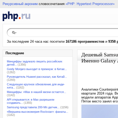
Рекурсивный акроним
словосочетания
«PHP: Hypertext Preprocessor»
За последние 24 часа нас посетили
167186 программистов
и
9358 
Последние
Дешевый Samsung
Именно Galaxy 
Минцифры задумало лишить российских
детей...
(1356)
Geely Monjaro выходит в премиум: в Китае...
(1262)
Руководитель Huawei рассказал, как Китай...
(1293)
Следующее крупное обновление для инди-
хита...
(1162)
Аналитики Counterpoi
Минцифры: «Max в нашей жизни остается...
квартале 2024 года. 
(1142)
модели аппаратов Appl
API открывается: в Max разрешили
Пятое место занял его
создавать...
(1355)
Samsung представила 200-Мп датчик...
(1156)
«Вершина высокомерия Rockstar»: фанаты...
(1162)