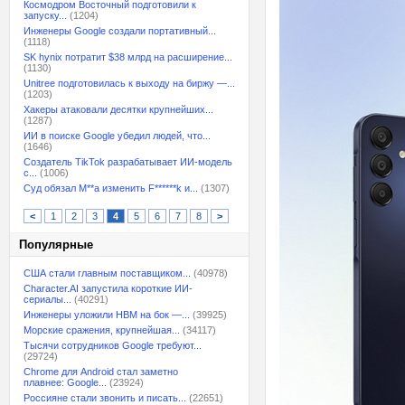
Космодром Восточный подготовили к
запуску...
(1204)
Инженеры Google создали портативный...
(1118)
SK hynix потратит $38 млрд на расширение...
(1130)
Unitree подготовилась к выходу на биржу —...
(1203)
Хакеры атаковали десятки крупнейших...
(1287)
ИИ в поиске Google убедил людей, что...
(1646)
Создатель TikTok разрабатывает ИИ-модель
с...
(1006)
Суд обязал M**a изменить F******k и...
(1307)
<
1
2
3
4
5
6
7
8
>
Популярные
США стали главным поставщиком...
(40978)
Character.AI запустила короткие ИИ-
сериалы...
(40291)
Инженеры уложили HBM на бок —...
(39925)
Морские сражения, крупнейшая...
(34117)
Тысячи сотрудников Google требуют...
(29724)
Chrome для Android стал заметно
плавнее: Google...
(23924)
Россияне стали звонить и писать...
(22651)