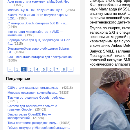
спектрального картир
Acer выпустила конкурента MacBook Neo
был разработан и соз
—...
(1589)
наук Малларда (MSSL)
Флагман iQOO 16T получит мощную...
(2565)
институтами по всей 
Xiaomi Pad 9 и Pad 9 Pro получат экраны
включая основной узе
3,2K...
(1393)
рентгеновского детек
С мотором Bosch, батареей 500 Вт·ч и...
(2449)
Группа по сборке, инт
Intel готовит «ядерный ответ» AMD —
телескопа SXI в спец
компания...
(1368)
нескольких моделей п
Зарядка раз в три дня, Snapdragon 6s Gen
характерным для суро
4,...
(1315)
в компанию Airbus De
Электромобили дорого обходятся Subaru:
Запуск SMILE заплани
на...
(1696)
Французской Гвиане. 
CATL испытала батарею для электрических...
полезной нагрузки SM
(1806)
космического аппарат
<
1
2
3
4
5
6
7
8
>
Популярные
США стали главным поставщиком...
(42118)
Морские сражения, крупнейшая...
(35333)
Тысячи сотрудников Google требуют...
(32213)
Chrome для Android стал заметно
плавнее: Google...
(25403)
Вышел релиз OpenIDE Pro —
корпоративной...
(21886)
Tesla поставила рекорд по числу...
(19638)
Геймер отсудил у Microsoft свой аккаунт...