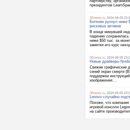
партнёрству, организо
президентом LearnSpac
3Dnews.ru
, 2024-08-05 23:
Биткоин рухнул ниже 
рисковых активов
В конце минувшей неде
падению сохранилась 
ниже $50 тыс. за моне
заметки его курс нахо
3Dnews.ru
, 2024-08-05 23:
Новые драйверы Nvidi
Свежие графические др
синий экран смерти (
поддержки инструкций
изображения:...
3Dnews.ru
, 2024-08-05 23:
Lenovo случайно подтв
Похоже, что компания
игровой консоли Legio
на сайте производител