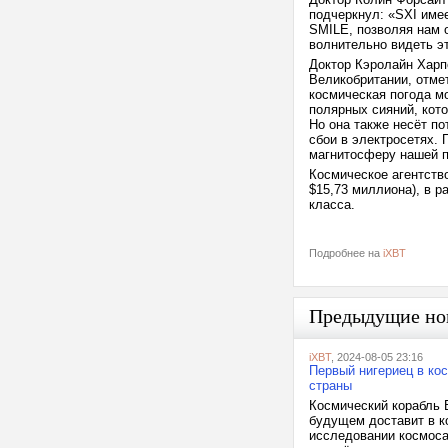
подчеркнул: «SXI име
SMILE, позволяя нам 
волнительно видеть э
Доктор Кэролайн Харп
Великобритании, отме
космическая погода м
полярных сияний, кото
Но она также несёт по
сбои в электросетях.
магнитосферу нашей 
Космическое агентств
$15,73 миллиона), в 
класса.
Подробнее на
iXBT
Предыдущие но
iXBT
, 2024-08-05 23:16
Первый нигериец в кос
страны
Космический корабль 
будущем доставит в к
исследовании космоса.