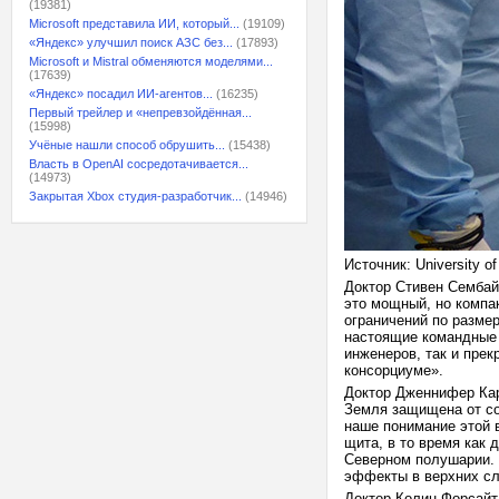
(19381)
Microsoft представила ИИ, который...
(19109)
«Яндекс» улучшил поиск АЗС без...
(17893)
Microsoft и Mistral обменяются моделями...
(17639)
«Яндекс» посадил ИИ-агентов...
(16235)
Первый трейлер и «непревзойдённая...
(15998)
Учёные нашли способ обрушить...
(15438)
Власть в OpenAI сосредотачивается...
(14973)
Закрытая Xbox студия-разработчик...
(14946)
Источник: University of
Доктор Стивен Сембай
это мощный, но компа
ограничений по разме
настоящие командные 
инженеров, так и пре
консорциуме».
Доктор Дженнифер Кар
Земля защищена от со
наше понимание этой 
щита, в то время как
Северном полушарии. 
эффекты в верхних с
Доктор Колин Форсайт