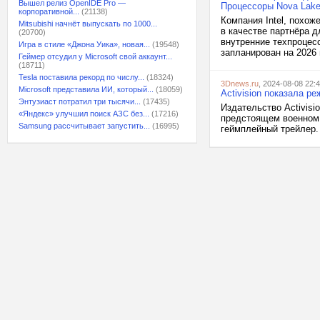
Вышел релиз OpenIDE Pro —
Процессоры Nova Lake
корпоративной...
(21138)
Компания Intel, похо
Mitsubishi начнёт выпускать по 1000...
в качестве партнёра д
(20700)
внутренние техпроцесс
Игра в стиле «Джона Уика», новая...
(19548)
запланирован на 2026 г
Геймер отсудил у Microsoft свой аккаунт...
(18711)
Tesla поставила рекорд по числу...
(18324)
3Dnews.ru
, 2024-08-08 22:
Microsoft представила ИИ, который...
(18059)
Activision показала р
Энтузиаст потратил три тысячи...
(17435)
Издательство Activisi
«Яндекс» улучшил поиск АЗС без...
(17216)
предстоящем военном ш
Samsung рассчитывает запустить...
(16995)
геймплейный трейлер. 