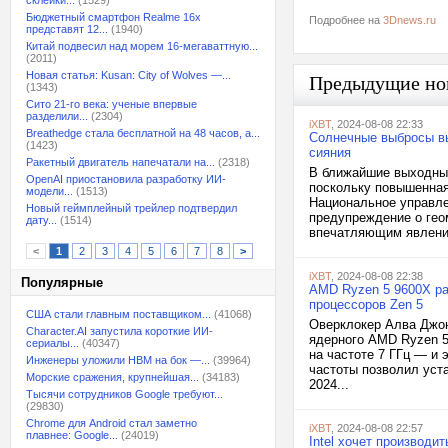
склейки...
(1529)
Бюджетный смартфон Realme 16x
Подробнее на
3Dnews.ru
представят 12...
(1940)
Китай подвесил над морем 16-мегаваттную...
(2011)
Новая статья: Kusan: City of Wolves —...
Предыдущие но
(1343)
Сито 21-го века: ученые впервые
разделили...
(2304)
iXBT
, 2024-08-08 22:33
Breathedge стала бесплатной на 48 часов, а...
Солнечные выбросы в
(1423)
сияния
Ракетный двигатель напечатали на...
(2318)
В ближайшие выходны
OpenAI приостановила разработку ИИ-
поскольку повышенная
модели...
(1513)
Национальное управле
Новый геймплейный трейлер подтвердил
предупреждение о геом
дату...
(1514)
впечатляющим явления
<
1
2
3
4
5
6
7
8
>
iXBT
, 2024-08-08 22:38
Популярные
AMD Ryzen 5 9600X ра
процессоров Zen 5
США стали главным поставщиком...
(41068)
Оверклокер Алва Джона
Character.AI запустила короткие ИИ-
ядерного AMD Ryzen 5
сериалы...
(40347)
на частоте 7 ГГц — и 
Инженеры уложили HBM на бок —...
(39964)
частоты позволил уст
Морские сражения, крупнейшая...
(34183)
2024...
Тысячи сотрудников Google требуют...
(29830)
Chrome для Android стал заметно
iXBT
, 2024-08-08 22:57
плавнее: Google...
(24019)
Intel хочет производи