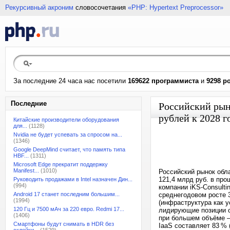
Рекурсивный акроним
словосочетания
«PHP: Hypertext Preprocessor»
За последние 24 часа нас посетили
169622 программиста
и
9298 р
Последние
Российский рын
рублей к 2028 г
Китайские производители оборудования
для...
(1128)
Nvidia не будет успевать за спросом на...
(1346)
Google DeepMind считает, что память типа
HBF...
(1311)
Microsoft Edge прекратит поддержку
Manifest...
(1010)
Российский рынок обла
121,4 млрд руб. в пр
Руководить продажами в Intel назначен Дин...
(994)
компании iKS-Consulti
Android 17 станет последним большим...
среднегодовом росте 3
(1994)
(инфраструктура как у
120 Гц и 7500 мАч за 220 евро. Redmi 17...
лидирующие позиции с
(1406)
при большем объёме — 
Смартфоны будут снимать в HDR без
IaaS составляет 83 % 