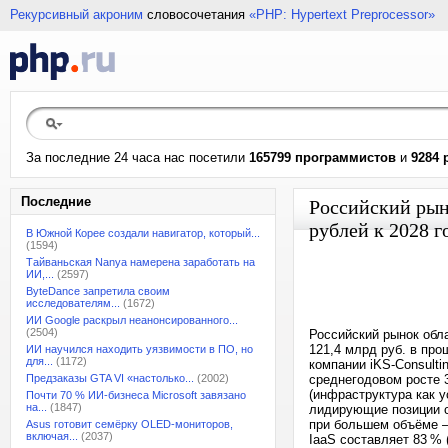
Рекурсивный акроним
словосочетания
«PHP: Hypertext Preprocessor»
За последние 24 часа нас посетили
165799 программистов
и
9284 
Последние
Российский рын
рублей к 2028 г
В Южной Корее создали навигатор, который...
(1594)
Тайваньская Nanya намерена заработать на
ИИ,...
(2597)
ByteDance запретила своим
исследователям...
(1672)
ИИ Google раскрыл неанонсированного...
(2504)
Российский рынок обла
121,4 млрд руб. в пр
ИИ научился находить уязвимости в ПО, но
для...
(1172)
компании iKS-Consulti
Предзаказы GTA VI «настолько...
(2002)
среднегодовом росте 3
(инфраструктура как у
Почти 70 % ИИ-бизнеса Microsoft завязано
на...
(1847)
лидирующие позиции с
при большем объёме — 
Asus готовит семёрку OLED-мониторов,
включая...
(2037)
IaaS составляет 83 % 