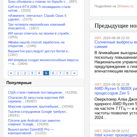
Suno объявила о планах по борьбе с...
(897)
Подробнее на
3Dnews.ru
GeForce RTX 2080 Ti неожиданно стали
хитом...
(2020)
«Извините, опечатка»: Claude Opus 5
удалил...
(1575)
Предыдущие но
Три четверти европейских компаний
опасаются,...
(1657)
ИИ начал отвечать на звонки в службе...
(1855)
iXBT
, 2024-08-08 22:33
Солнечные выбросы в
Alibaba нашла способ заработать на
открытом...
(1345)
сияния
Вашингтон расследует доступ Китая к...
В ближайшие выходны
(1397)
поскольку повышенная
ИИ впервые создал жизнеспособные вирусы
Национальное управле
— в...
(1804)
предупреждение о геом
впечатляющим явления
<
1
2
3
4
5
6
7
8
>
Популярные
iXBT
, 2024-08-08 22:38
AMD Ryzen 5 9600X ра
США стали главным поставщиком...
(41258)
процессоров Zen 5
Character.AI запустила короткие ИИ-
Оверклокер Алва Джона
сериалы...
(40497)
ядерного AMD Ryzen 5
Морские сражения, крупнейшая...
(34340)
на частоте 7 ГГц — и 
Тысячи сотрудников Google требуют...
частоты позволил уст
(30161)
2024...
Chrome для Android стал заметно
плавнее: Google...
(24283)
Вышел релиз OpenIDE Pro —
iXBT
, 2024-08-08 22:57
корпоративной...
(21231)
Intel хочет производи