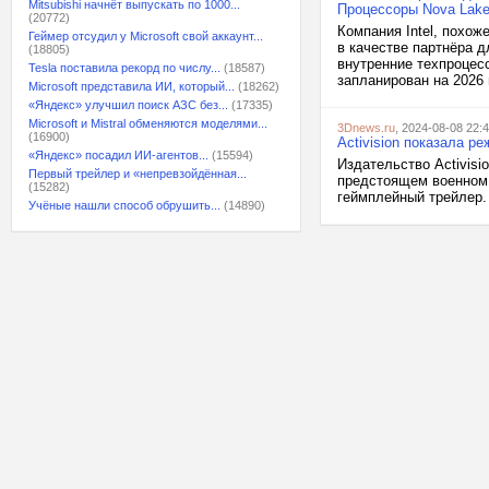
Mitsubishi начнёт выпускать по 1000...
Процессоры Nova Lake
(20772)
Компания Intel, похо
Геймер отсудил у Microsoft свой аккаунт...
в качестве партнёра д
(18805)
внутренние техпроцесс
Tesla поставила рекорд по числу...
(18587)
запланирован на 2026 г
Microsoft представила ИИ, который...
(18262)
«Яндекс» улучшил поиск АЗС без...
(17335)
Microsoft и Mistral обменяются моделями...
3Dnews.ru
, 2024-08-08 22:
(16900)
Activision показала р
«Яндекс» посадил ИИ-агентов...
(15594)
Издательство Activisi
Первый трейлер и «непревзойдённая...
предстоящем военном ш
(15282)
геймплейный трейлер. 
Учёные нашли способ обрушить...
(14890)