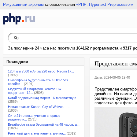
Рекурсивный акроним
словосочетания
«PHP: Hypertext Preprocessor»
За последние 24 часа нас посетили
164162 программиста
и
9317 р
Последние
Представлен см
120 Гц и 7500 мАч за 220 евро. Redmi 17...
(1992)
Дата: 2024-09-05 19:40
Смартфоны будут снимать в HDR без
склейки...
(2191)
Представлен смартфо
Бюджетный смартфон Realme 16x
представят 12...
(2505)
дизайне». На самом д
Китай подвесил над морем 16-мегаваттную...
различные функции. Э
(2589)
подсветка для фото- 
Новая статья: Kusan: City of Wolves —...
(1936)
Сито 21-го века: ученые впервые
разделили...
(2713)
Breathedge стала бесплатной на 48 часов, а...
(1824)
Ракетный двигатель напечатали на...
(2819)