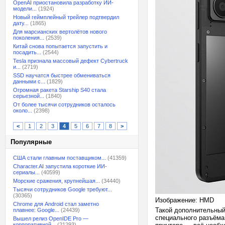
OpenAI приостановила разработку ИИ-
модели...
(1924)
Новый геймплейный трейлер подтвердил
дату...
(1865)
Для марсианских вертолётов нового
поколения...
(2539)
Китай снова попытается запустить и
посадить...
(2544)
Tesla признала массовый дефект Cybertruck
и...
(2719)
SSD научатся быстрее обмениваться
данными с...
(1829)
Огромная ракета Starship S40 стала
серьезной...
(1840)
От более тысячи сотрудников осталось
около...
(2398)
<
1
2
3
4
5
6
7
8
>
Популярные
США стали главным поставщиком...
(41359)
Character.AI запустила короткие ИИ-
сериалы...
(40599)
Морские сражения, крупнейшая...
(34440)
Тысячи сотрудников Google требуют...
(30365)
Изображение: HMD
Chrome для Android стал заметно
Такой дополнительный
плавнее: Google...
(24439)
специального разъёма.
Вышел релиз OpenIDE Pro —
корпоративной...
(21293)