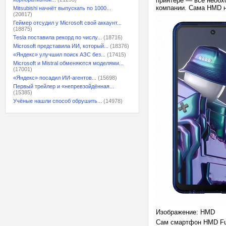
принтере — всё необх
компании. Сама HMD н
Mitsubishi начнёт выпускать по 1000...
(20817)
Геймер отсудил у Microsoft свой аккаунт...
(18875)
Tesla поставила рекорд по числу...
(18716)
Microsoft представила ИИ, который...
(18376)
«Яндекс» улучшил поиск АЗС без...
(17415)
Microsoft и Mistral обменяются моделями...
(17001)
«Яндекс» посадил ИИ-агентов...
(15698)
Первый трейлер и «непревзойдённая...
(15385)
Учёные нашли способ обрушить...
(14978)
Изображение: HMD
Сам смартфон HMD Fus