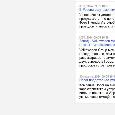
iXBT
, 2024-09-05 18:37
В России ощутимо изм
У российских дилеров 
предлагаются по цене 
Фото Hyundai Автомоб
приводом и автоматич
iXBT
, 2024-09-05 18:58
Заводы Volkswagen мо
готовы к масштабной 
Volkswagen Group мож
гораздо раньше, чем 
рассматривает возмож
двух заводов в Герма
профсоюз готов провес
3Dnews.ru
, 2024-09-05 18:
Honor представила ум
Компания Honor на вы
характеристикам устр
больше похоже на Appl
умные часы смещённой 