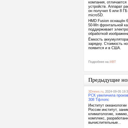
компания, отличается
устройств. Аппарат ра
он получил 6 или 8 Г
microSD.
HMD Fusion оснащён 6
50-Мп фронтальной ка
поддерживает электро
обработкой изображен
Ёмкость аккумулятора
зарядку. Стоимость но
появится и в США.
Подробнее на
iXBT
Предыдущие но
3Dnews.ru
, 2024-09-05 19:
РСК увеличила произв
308 Тфлопс
Институт океанологии
России институт, зан
климатологию, химию,
комплекс, разработан
вычислительные...