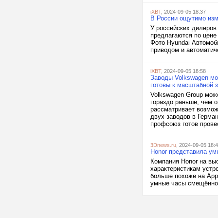
iXBT
, 2024-09-05 18:37
В России ощутимо изм
У российских дилеров 
предлагаются по цене 
Фото Hyundai Автомоб
приводом и автоматич
iXBT
, 2024-09-05 18:58
Заводы Volkswagen мо
готовы к масштабной 
Volkswagen Group мож
гораздо раньше, чем 
рассматривает возмож
двух заводов в Герма
профсоюз готов провес
3Dnews.ru
, 2024-09-05 18:
Honor представила ум
Компания Honor на вы
характеристикам устр
больше похоже на Appl
умные часы смещённой 