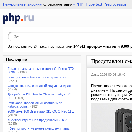
Рекурсивный акроним
словосочетания
«PHP: Hypertext Preprocessor»
За последние 24 часа нас посетили
144611 программистов
и
9309 
Последние
Представлен см
Zotac подарила пользователю GeForce RTX
5090...
(1969)
Дата: 2024-09-05 19:40
Конец не так и близок: последний сезон...
(2681)
Представлен смартфо
Google открыла исходный код ИИ-модели,...
(2664)
дизайне». На самом д
Для работы ИИ Google Chrome требует 20
различные функции. Э
ГБ...
(1801)
подсветка для фото- 
Режиссёр «Колобка» и независимая
лаборатория...
(1824)
9000 мАч, 100 Вт и экран 2K: iQOO Neo 11...
(2169)
«Беспрецедентные» предзаказы GTA VI...
(2695)
«Это попросту не имеет смысла»: глава...