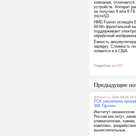
компания, отличается
устройств. Аппарат ра
он получил 6 или 8 Г
microSD.
HMD Fusion оснащён 6
50-Мп фронтальной ка
поддерживает электро
обработкой изображен
Ёмкость аккумулятора
зарядку. Стоимость но
появится и в США.
Подробнее на
iXBT
Предыдущие но
3Dnews.ru
, 2024-09-05 19:
РСК увеличила произв
308 Тфлопс
Институт океанологии
России институт, зан
климатологию, химию,
комплекс, разработан
вычислительные...