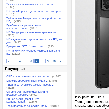
(1551)
За сутки ИИ выявил несколько сотен...
(1666)
В Южной Корее создали навигатор, который...
(1875)
Тайваньская Nanya намерена заработать на
ИИ,...
(2949)
ByteDance запретила своим
исследователям...
(1887)
ИИ Google раскрыл неанонсированного...
(2725)
ИИ научился находить уязвимости в ПО, но
для...
(1460)
Предзаказы GTA VI «настолько...
(2304)
Почти 70 % ИИ-бизнеса Microsoft завязано
на...
(2121)
<
3
4
5
6
7
8
9
10
>
Популярные
США стали главным поставщиком...
(41766)
Морские сражения, крупнейшая...
(34895)
Тысячи сотрудников Google требуют...
(31265)
Chrome для Android стал заметно
плавнее: Google...
(24993)
Изображение: HMD
Вышел релиз OpenIDE Pro —
Такой дополнительный
корпоративной...
(21567)
специального разъёма.
Tesla поставила рекорд по числу...
(19186)