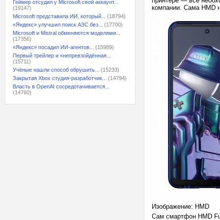
принтере — всё необх
Геймер отсудил у Microsoft свой аккаунт...
компании. Сама HMD н
(19147)
Microsoft представила ИИ, который...
(18794)
«Яндекс» улучшил поиск АЗС без...
(17700)
Microsoft и Mistral обменяются моделями...
(17356)
«Яндекс» посадил ИИ-агентов...
(15989)
Первый трейлер и «непревзойдённая...
(15711)
Учёные нашли способ обрушить...
(15233)
Закрытая Xbox студия-разработчик...
(14794)
Власть в OpenAI сосредотачивается...
(14760)
Изображение: HMD
Сам смартфон HMD Fus