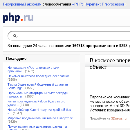
Рекурсивный акроним
словосочетания
«PHP: Hypertext Preprocessor»
За последние 24 часа нас посетили
164718 программистов
и
9298 
Последние
В космосе впер
объект
Неполадки у «Ростелекома» стали
причиной...
(1462)
Devolver выкатила последнее бесплатное...
(1506)
Таким будет новый бюджетный флагман
Samsung:...
(1556)
Премиальные смартфоны бьют рекорды
продаж, и...
(1586)
Европейское космичес
металлического объек
Китай проследил за Falcon 9 до самого
удара...
(1718)
аппаратом Metal 3D Pr
Новый бойлер Xiaomi получил двойной бак
Источник изображения:
и...
(1647)
Мировые продажи планшетов во II квартале...
Подробнее на
3Dnews.ru
(1629)
Похож на пончик и двигается: раскрыты