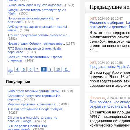
новые...
(1590)
Виновником сбоя в Рунете оказался...
(1521)
Предыдущие но
Google Chrome теперь потребует до 20
Гбайт...
(1530)
По мотивам книжной серии «Коты-
iXBT
, 2024-09-10 10:47
Воители»...
(1342)
Россияне выбирают Lad
автомобили дешевле 1
AMD купит канадского разработчика ИИ-
чипов...
(1626)
В категории подержанн
Trouver представил роботы-пылесосы с...
аналитическом отчете 
(1582)
сентября, несмотря на
Новая статья: Обзор и тестирование...
(1657)
является повышение к
RTX Spark становится ближе: Nvidia
с 1...
перенесла...
(1617)
ChatGPT стал безлимитным: OpenAI
отменила...
(1469)
iXBT
, 2024-09-10 10:58
Представлены Apple A1
<
4
5
6
7
8
9
10
11
В этом году Apple пре
>
получили iPhone 16 и 1
производственном тех
Популярные
совершенен и эффекти
США стали главным поставщиком...
(41308)
Character.AI запустила короткие ИИ-
3Dnews.ru
, 2024-09-10 09:
сериалы...
(40552)
Бои роботов, космиче
Морские сражения, крупнейшая...
(34386)
открытый фестиваль
Тысячи сотрудников Google требуют...
14 сентября на площа
(30238)
МФТИ, посвящённый на
Chrome для Android стал заметно
традиционно объединя
плавнее: Google...
(24355)
критического мышления
Вышел релиз OpenIDE Pro —
корпоративной...
(21265)