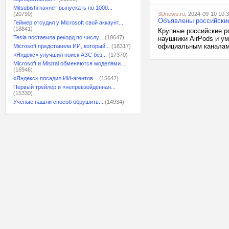
Mitsubishi начнёт выпускать по 1000...
(20790)
3Dnews.ru
, 2024-09-10 10:
Объявлены российские 
Геймер отсудил у Microsoft свой аккаунт...
(18841)
Крупные российские р
Tesla поставила рекорд по числу...
(18647)
наушники AirPods и у
официальным каналам 
Microsoft представила ИИ, который...
(18317)
«Яндекс» улучшил поиск АЗС без...
(17370)
Microsoft и Mistral обменяются моделями...
(16946)
«Яндекс» посадил ИИ-агентов...
(15642)
Первый трейлер и «непревзойдённая...
(15330)
Учёные нашли способ обрушить...
(14934)