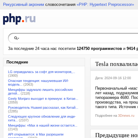
Рекурсивный акроним
словосочетания
«PHP: Hypertext Preprocessor»
За последние 24 часа нас посетили
124750 программистов
и
9414 
Последние
Tesla похвалил
LG оправдалась за софт для мониторов,...
(1900)
Дата: 2024-09-16 12:00
Опасная тенденция: нашумевшая ИИ-
модель...
(2063)
Первоначальный «маст
Минцифры задумало лишить российских
лет назад, подразуме
детей...
(2118)
типоразмера 4680. По
Geely Monjaro выходит в премиум: в Китае...
производства, на про
(2059)
такого типа. Источник 
Руководитель Huawei рассказал, как Китай...
(2285)
Подробнее на
3Dnews.ru
Следующее крупное обновление для инди-
хита...
(2107)
Минцифры: «Max в нашей жизни остается...
(2143)
Предыдущие но
API открывается: в Max разрешили