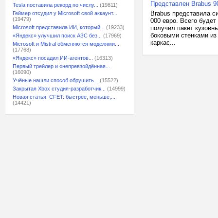
Представлен Brabus 9
Tesla поставила рекорд по числу...
(19811)
Brabus представила с
Геймер отсудил у Microsoft свой аккаунт...
(19479)
000 евро. Всего буде
Microsoft представила ИИ, который...
(19233)
получил пакет кузовн
боковыми стенками из 
«Яндекс» улучшил поиск АЗС без...
(17969)
каркас...
Microsoft и Mistral обменяются моделями...
(17768)
«Яндекс» посадил ИИ-агентов...
(16313)
Первый трейлер и «непревзойдённая...
(16090)
Учёные нашли способ обрушить...
(15522)
Закрытая Xbox студия-разработчик...
(14999)
Новая статья: CFET: быстрее, меньше,...
(14421)