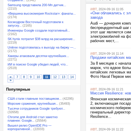
создавать...
(2342)
Samsung представила 200-Мп датчик...
(2210)
iXBT
, 2024-09-16 11:05
«Они облажались с эл
«Вершина высокомерия Rockstar»: фанаты...
(2174)
завода
Космодром Восточный подготовили к
Audi — дочерняя комп
запуску...
(2165)
беспрецедентный шаг 
Инженеры Google создали портативный...
этот шаг является си
(2162)
электромобилей на фон
SK hynix потратит $38 млрд на расширение...
рабочих мест,...
(2219)
Unitree подготовилась к выходу на биржу —...
(2172)
iXBT
, 2024-09-16 11:14
Хакеры атаковали десятки крупнейших...
Продажи китайских ма
(2271)
За 8 месяцев с начала
ИИ в поиске Google убедил людей, что...
марок, что вдвое бол
(2519)
китайских легковых м
Фото Haval Первое мес
<
7
8
9
10
11
12
13
14
>
Популярные
iXBT
, 2024-09-16 11:21
Миссия Resilience: но
США стали главным поставщиком...
(42295)
Японская космическая 
2, включающая посадо
Морские сражения, крупнейшая...
(35493)
космического побереж
Тысячи сотрудников Google требуют...
генеральный директор
(32658)
Resilience...
Chrome для Android стал заметно
плавнее: Google...
(25564)
Вышел релиз OpenIDE Pro —
корпоративной...
(22033)
iXBT
, 2024-09-16 11:22