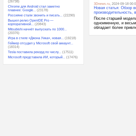
(26738)
3Dnews.ru
, 2024-09-18 00:
Chrome для Android стал заметно
Новая статья: Обзор в
плавнее: Google...
(23178)
производительность, 
Россияне стали звонить и писать...
(22290)
После старшей модели
Вышел релиз OpenIDE Pro —
одноименную, и весьм
корпоративной...
(20843)
обладает более привл
Mitsubishi начнёт выпускать по 1000...
(20376)
Игра в стиле «Джона Уика», новая...
(19218)
Геймер отсудил у Microsoft свой аккаунт...
(18314)
Tesla поставила рекорд по числу...
(17511)
Microsoft представила ИИ, который...
(17476)