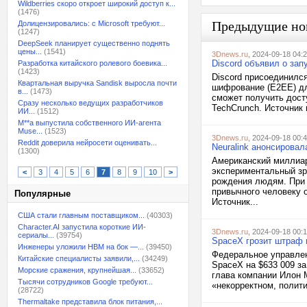
Wildberries скоро откроет широкий доступ к...
(1476)
Предыдущие но
Долицензировались: с Microsoft требуют...
(1247)
DeepSeek планирует существенно поднять
цены...
(1541)
3Dnews.ru
, 2024-09-18 04:
Discord объявил о за
Разработка китайского ролевого боевика...
(1423)
Discord присоединилс
Квартальная выручка Sandisk выросла почти
шифрование (E2EE) дл
в...
(1473)
сможет получить дост
Сразу несколько ведущих разработчиков
TechCrunch. Источник 
ИИ...
(1512)
M**a выпустила собственного ИИ-агента
Muse...
(1523)
3Dnews.ru
, 2024-09-18 00:
Reddit доверила нейросети оценивать...
Neuralink анонсировал
(1300)
Американский миллиард
экспериментальный зри
<
3
4
5
6
7
8
9
10
>
рождения людям. При 
привычного человеку 
Популярные
Источник...
США стали главным поставщиком...
(40303)
Character.AI запустила короткие ИИ-
3Dnews.ru
, 2024-09-18 00:
сериалы...
(39754)
SpaceX грозит штраф 
Инженеры уложили HBM на бок —...
(39450)
Федеральное управле
Китайские специалисты заявили,...
(34249)
SpaceX на $633 009 з
Морские сражения, крупнейшая...
(33652)
глава компании Илон М
Тысячи сотрудников Google требуют...
«некорректном, полити
(28722)
Thermaltake представила блок питания,...