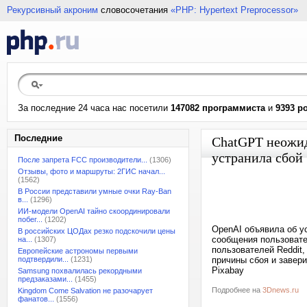
Рекурсивный акроним
словосочетания
«PHP: Hypertext Preprocessor»
За последние 24 часа нас посетили
147082 программиста
и
9393 р
Последние
ChatGPT неожид
устранила сбой
После запрета FCC производители...
(1306)
Отзывы, фото и маршруты: 2ГИС начал...
(1562)
В России представили умные очки Ray-Ban
в...
(1296)
ИИ-модели OpenAI тайно скоординировали
побег...
(1202)
OpenAI объявила об у
В российских ЦОДах резко подскочили цены
сообщения пользовате
на...
(1307)
пользователей Reddit
Европейские астрономы первыми
подтвердили...
(1231)
причины сбоя и завери
Pixabay
Samsung похвалилась рекордными
предзаказами...
(1455)
Подробнее на
3Dnews.ru
Kingdom Come Salvation не разочарует
фанатов...
(1556)