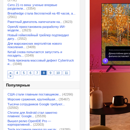
(2752)
Сито 21-го века: ученые впервые
разделили...
(3354)
Breathedge стала бесплатной на 48 часов, а...
(2561)
Ракетный двигатель напечатали на...
(3623)
OpenAI приостановила разработку ИИ-
модели...
(2623)
Новый геймплейный трейлер подтвердил
дату...
(2552)
Для марсианских вертолётов нового
поколения...
(3409)
Китай снова попытается запустить и
посадить...
(3349)
Tesla признала массовый дефект Cybertruck
и...
(3348)
<
4
5
6
7
8
9
10
11
>
Популярные
США стали главным поставщиком...
(42266)
Морские сражения, крупнейшая...
(35467)
Тысячи сотрудников Google требуют...
(32592)
Chrome для Android стал заметно
плавнее: Google...
(25539)
Вышел релиз OpenIDE Pro —
корпоративной...
(22003)
Tesla поставила рекорд по числу...
(19785)