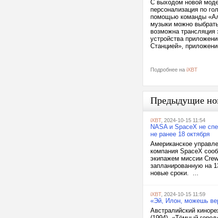
С выходом новой моде
персонализация по гол
помощью команды «Али
музыки можно выбрать 
возможна трансляция 
устройства приложени
Станцией», приложени
Подробнее на
iXBT
Предыдущие но
iXBT
, 2024-10-15 11:54
NASA и SpaceX не спе
не ранее 18 октября
Американское управле
компания SpaceX сооб
экипажем миссии Crew
запланированную на 1
новые сроки. ...
iXBT
, 2024-10-15 11:59
«Эй, Илон, можешь ве
Австралийский киноре
(1994), «Тёмный город