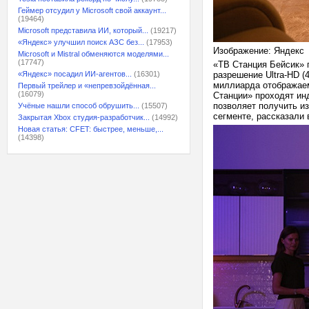
Геймер отсудил у Microsoft свой аккаунт...
(19464)
Microsoft представила ИИ, который...
(19217)
«Яндекс» улучшил поиск АЗС без...
(17953)
Изображение: Яндекс
Microsoft и Mistral обменяются моделями...
(17747)
«ТВ Станция Бейсик» п
«Яндекс» посадил ИИ-агентов...
(16301)
разрешение Ultra-HD (
миллиарда отображаем
Первый трейлер и «непревзойдённая...
(16079)
Станции» проходят ин
позволяет получить и
Учёные нашли способ обрушить...
(15507)
сегменте, рассказали
Закрытая Xbox студия-разработчик...
(14992)
Новая статья: CFET: быстрее, меньше,...
(14398)