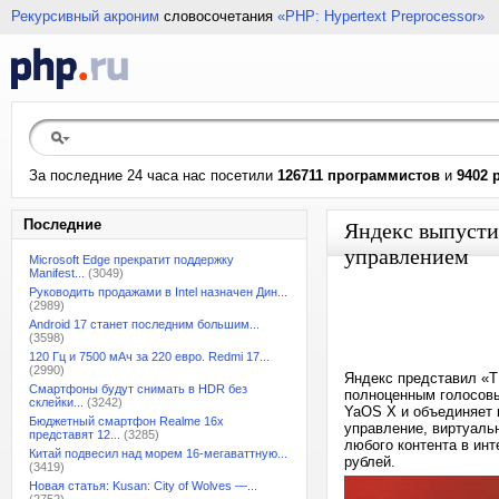
Рекурсивный акроним
словосочетания
«PHP: Hypertext Preprocessor»
За последние 24 часа нас посетили
126711 программистов
и
9402 
Последние
Яндекс выпусти
управлением
Microsoft Edge прекратит поддержку
Manifest...
(3049)
Руководить продажами в Intel назначен Дин...
(2989)
Android 17 станет последним большим...
(3598)
120 Гц и 7500 мАч за 220 евро. Redmi 17...
(2990)
Яндекс представил «Т
Смартфоны будут снимать в HDR без
полноценным голосовы
склейки...
(3242)
YaOS X и объединяет 
Бюджетный смартфон Realme 16x
управление, виртуаль
представят 12...
(3285)
любого контента в инт
Китай подвесил над морем 16-мегаваттную...
рублей.
(3419)
Новая статья: Kusan: City of Wolves —...