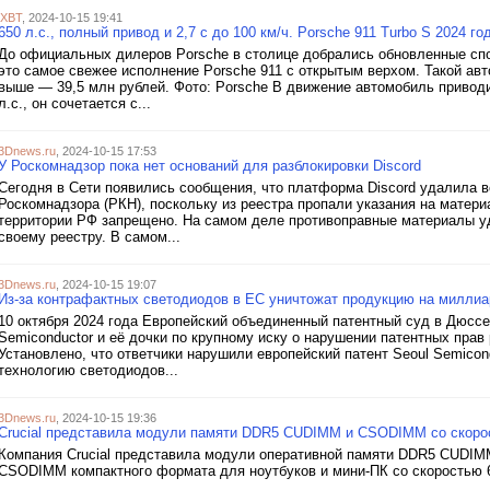
iXBT
, 2024-10-15 19:41
650 л.с., полный привод и 2,7 с до 100 км/ч. Porsche 911 Turbo S 2024 г
До официальных дилеров Porsche в столице добрались обновленные спор
это самое свежее исполнение Porsche 911 с открытым верхом. Такой ав
выше — 39,5 млн рублей. Фото: Porsche В движение автомобиль привод
л.с., он сочетается с...
3Dnews.ru
, 2024-10-15 17:53
У Роскомнадзор пока нет оснований для разблокировки Discord
Сегодня в Сети появились сообщения, что платформа Discord удалила 
Роскомнадзора (РКН), поскольку из реестра пропали указания на матер
территории РФ запрещено. На самом деле противоправные материалы у
своему реестру. В самом...
3Dnews.ru
, 2024-10-15 19:07
Из-за контрафактных светодиодов в ЕС уничтожат продукцию на миллиа
10 октября 2024 года Европейский объединенный патентный суд в Дюсс
Semiconductor и её дочки по крупному иску о нарушении патентных прав 
Установлено, что ответчики нарушили европейский патент Seoul Semicon
технологию светодиодов...
3Dnews.ru
, 2024-10-15 19:36
Crucial представила модули памяти DDR5 CUDIMM и CSODIMM со скоро
Компания Crucial представила модули оперативной памяти DDR5 CUDI
CSODIMM компактного формата для ноутбуков и мини-ПК со скоростью 6