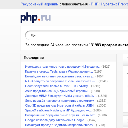
Рекурсивный акроним
словосочетания
«PHP: Hypertext Prepr
За последние 24 часа нас посетили
131983 программист
Последние
Исследователи «спустили с поводка» ИИ-модели...
(1627)
Камень в огород Tesla: глава Waymo заявил,...
(1193)
Белый дом не станет раскрывать свою схему...
(1654)
NASA запустило операцию «Большой взрыв» —...
(1341)
Doom запустили прямо в Paint — и к этому...
(1749)
Asus представила 26,5-дюймовый игровой...
(1319)
Дефицит HBM4E вынудит Nvidia урезать объём...
(1849)
Sony всерьёз намерена наполнить экосистему...
(1332)
Club 3D представила 9-метровый кабель USB4...
(1306)
SpaceX выбрала Nvidia для ИИ будущего —...
(1680)
Возвращение блудного сына: спустя шесть лет...
(1668)
Google назвала дату отключения Google...
(1547)
Блокирует проезд? Водители отправили через...
(1748)