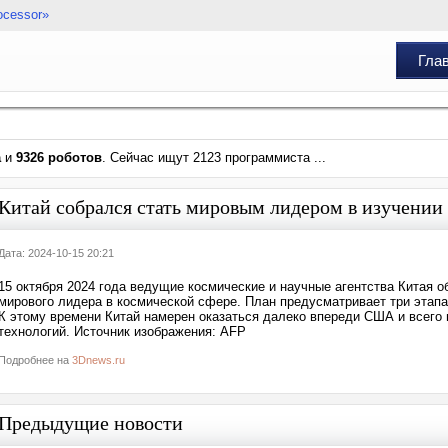
ocessor»
Гла
а
и
9326 роботов
. Сейчас ищут 2123 программиста ...
Китай собрался стать мировым лидером в изучении 
Дата: 2024-10-15 20:21
15 октября 2024 года ведущие космические и научные агентства Китая 
мирового лидера в космической сфере. План предусматривает три этапа
К этому времени Китай намерен оказаться далеко впереди США и всего 
технологий. Источник изображения: AFP
Подробнее на
3Dnews.ru
Предыдущие новости