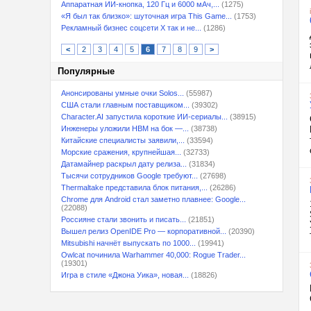
Аппаратная ИИ-кнопка, 120 Гц и 6000 мАч,...
(1275)
«Я был так близко»: шуточная игра This Game...
(1753)
Рекламный бизнес соцсети X так и не...
(1286)
<
2
3
4
5
6
7
8
9
>
Популярные
Анонсированы умные очки Solos...
(55987)
США стали главным поставщиком...
(39302)
Character.AI запустила короткие ИИ-сериалы...
(38915)
Инженеры уложили HBM на бок —...
(38738)
Китайские специалисты заявили,...
(33594)
Морские сражения, крупнейшая...
(32733)
Датамайнер раскрыл дату релиза...
(31834)
Тысячи сотрудников Google требуют...
(27698)
Thermaltake представила блок питания,...
(26286)
Chrome для Android стал заметно плавнее: Google...
(22088)
Россияне стали звонить и писать...
(21851)
Вышел релиз OpenIDE Pro — корпоративной...
(20390)
Mitsubishi начнёт выпускать по 1000...
(19941)
Owlcat починила Warhammer 40,000: Rogue Trader...
(19301)
Игра в стиле «Джона Уика», новая...
(18826)