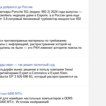
ода добрался до России
ткары Porsche 911 (индекс 992.2) 2024 года выпуска —
томобиль недешев даже в Европе, а в России цена еще
ит 3,8-литровый бензиновый турбомотор мощностью 650
все противоправные материалы по требованию
иалы с информацией, распространение которой на
далены не были — это РКН изменил алгоритм поиска по
рды евро — так решил патентный суд
ельдорфе вынес решение в пользу компании Seoul
ритейлерами Expert e-Commerce и Expert Klein.
ductor EP 3 926 698 B1, который распространяется на
стью 6400 МТ/с
MM для новейших настольных компьютеров и DDR5
400 МТ/с. Источник изображений: