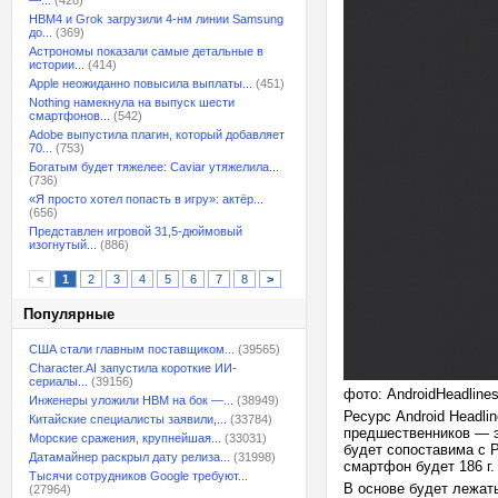
—...
(428)
HBM4 и Grok загрузили 4-нм линии Samsung
до...
(369)
Астрономы показали самые детальные в
истории...
(414)
Apple неожиданно повысила выплаты...
(451)
Nothing намекнула на выпуск шести
смартфонов...
(542)
Adobe выпустила плагин, который добавляет
70...
(753)
Богатым будет тяжелее: Caviar утяжелила...
(736)
«Я просто хотел попасть в игру»: актёр...
(656)
Представлен игровой 31,5-дюймовый
изогнутый...
(886)
<
1
2
3
4
5
6
7
8
>
Популярные
США стали главным поставщиком...
(39565)
Character.AI запустила короткие ИИ-
сериалы...
(39156)
фото: AndroidHeadline
Инженеры уложили HBM на бок —...
(38949)
Ресурс Android Headli
Китайские специалисты заявили,...
(33784)
предшественников — эк
Морские сражения, крупнейшая...
(33031)
будет сопоставима с Pi
Датамайнер раскрыл дату релиза...
(31998)
смартфон будет 186 г
Тысячи сотрудников Google требуют...
В основе будет лежать
(27964)