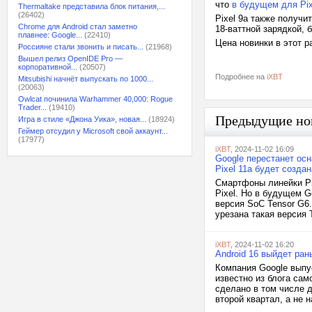
что
в будущем для Pix
Thermaltake представила блок питания,...
(26402)
Pixel 9a также получи
Chrome для Android стал заметно
18-ваттной зарядкой,
плавнее: Google...
(22410)
Цена новинки в этот р
Россияне стали звонить и писать...
(21968)
Вышел релиз OpenIDE Pro —
корпоративной...
(20507)
Подробнее на
iXBT
Mitsubishi начнёт выпускать по 1000...
(20063)
Owlcat починила Warhammer 40,000: Rogue
Trader...
(19410)
Предыдущие но
Игра в стиле «Джона Уика», новая...
(18924)
Геймер отсудил у Microsoft свой аккаунт...
(17977)
iXBT
, 2024-11-02 16:09
Google перестанет ос
Pixel 11a будет созда
Смартфоны линейки Pi
Pixel. Но в будущем G
версия SoC Tensor G6.
урезана такая версия 
iXBT
, 2024-11-02 16:20
Android 16 выйдет ра
Компания Google выпу
известно из блога сам
сделано в том числе 
второй квартал, а не 