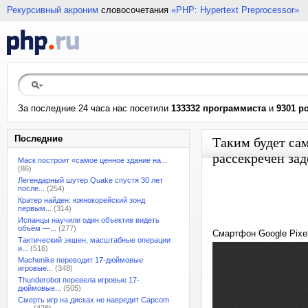
Рекурсивный акроним
словосочетания
«PHP: Hypertext Preprocessor»
За последние 24 часа нас посетили
133332 программиста
и
9301 р
Последние
Таким будет сам
рассекречен зад
Маск построит «самое ценное здание на...
(86)
Легендарный шутер Quake спустя 30 лет
после...
(254)
Кратер найден: южнокорейский зонд
первым...
(314)
Испанцы научили один объектив видеть
объём —...
(277)
Смартфон Google Pixel
Тактический экшен, масштабные операции
и...
(516)
Machenike переводит 17-дюймовые
игровые...
(348)
Thunderobot перевела игровые 17-
дюймовые...
(505)
Смерть игр на дисках не навредит Capcom