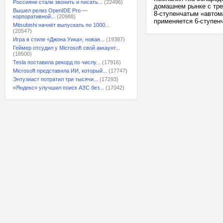
Россияне стали звонить и писать...
(22496)
домашнем рынке с тре
Вышел релиз OpenIDE Pro —
8-ступенчатым «автома
корпоративной...
(20988)
применяется 6-ступенч
Mitsubishi начнёт выпускать по 1000...
(20547)
Игра в стиле «Джона Уика», новая...
(19387)
Геймер отсудил у Microsoft свой аккаунт...
(18500)
Tesla поставила рекорд по числу...
(17916)
Microsoft представила ИИ, который...
(17747)
Энтузиаст потратил три тысячи...
(17293)
«Яндекс» улучшил поиск АЗС без...
(17042)