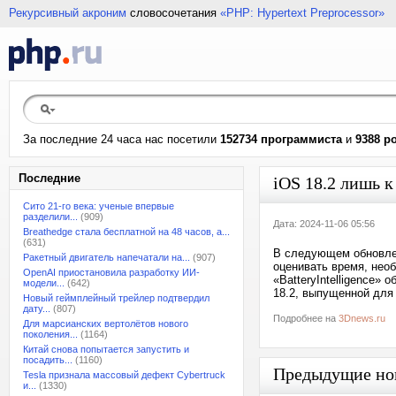
Рекурсивный акроним
словосочетания
«PHP: Hypertext Preprocessor»
За последние 24 часа нас посетили
152734 программиста
и
9388 р
Последние
iOS 18.2 лишь к
Сито 21-го века: ученые впервые
разделили...
(909)
Дата: 2024-11-06 05:56
Breathedge стала бесплатной на 48 часов, а...
(631)
В следующем обновлен
Ракетный двигатель напечатали на...
(907)
оценивать время, нео
OpenAI приостановила разработку ИИ-
«BatteryIntelligence»
модели...
(642)
18.2, выпущенной для 
Новый геймплейный трейлер подтвердил
дату...
(807)
Подробнее на
3Dnews.ru
Для марсианских вертолётов нового
поколения...
(1164)
Китай снова попытается запустить и
посадить...
(1160)
Предыдущие но
Tesla признала массовый дефект Cybertruck
и...
(1330)