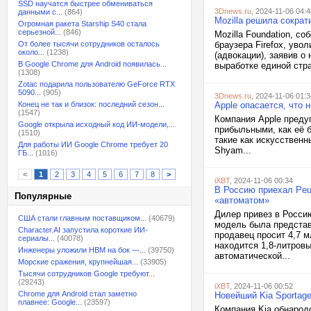
SSD научатся быстрее обмениваться
3Dnews.ru
, 2024-11-06 04:4
данными с...
(864)
Mozilla решила сократ
Огромная ракета Starship S40 стала
серьезной...
(846)
Mozilla Foundation, с
От более тысячи сотрудников осталось
браузера Firefox, ув
около...
(1238)
(адвокации), заявив о
В Google Chrome для Android появилась...
выработке единой стра
(1308)
Zotac подарила пользователю GeForce RTX
5090...
(905)
3Dnews.ru
, 2024-11-06 01:3
Конец не так и близок: последний сезон...
Apple опасается, что 
(1547)
Компания Apple преду
Google открыла исходный код ИИ-модели,...
прибыльными, как её б
(1510)
такие как искусственн
Для работы ИИ Google Chrome требует 20
Shyam...
ГБ...
(1016)
<
1
2
3
4
5
6
7
8
>
iXBT
, 2024-11-06 00:34
В Россию приехал Peu
Популярные
«автоматом»
Дилер привез в Россию
США стали главным поставщиком...
(40679)
модель была представ
Character.AI запустила короткие ИИ-
продавец просит 4,7 м
сериалы...
(40078)
находится 1,8-литровы
Инженеры уложили HBM на бок —...
(39750)
автоматической...
Морские сражения, крупнейшая...
(33905)
Тысячи сотрудников Google требуют...
(29243)
iXBT
, 2024-11-06 00:52
Chrome для Android стал заметно
Новейший Kia Sportage
плавнее: Google...
(23597)
Компания Kia обнарод