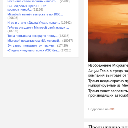
Россияне стали звонить и писать...
(22686)
Вышел релиз OpenIDE Pro —
корпоративной...
(21136)
Mitsubishi начнёт выпускать по 1000...
(20698)
Игра в стиле «Джона Уика», новая...
(19542)
Геймер отсудил у Microsoft свой аккаунт...
(18706)
Tesla поставила рекорд по числу...
(18315)
Microsoft представила ИИ, который...
(18057)
Энтузиаст потратил три тысячи...
(17429)
«Яндекс» улучшил поиск АЗС без...
(17213)
Изображение Midjourn
Акции Tesla в среду з
компания выиграет от
Трамп неоднократно п
импортируемые из Мекс
Трамп хочет запретить
производящих автомо
Подробнее на
iXBT
Предыдущие но