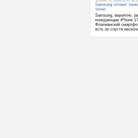
3Dnews.ru
, 2024-11-07 10:2
Samsung готовит тонки
точно
Samsung, вероятно, р
конкуренцию iPhone 17
Флагманский смартфон 
есть он спустя нескол