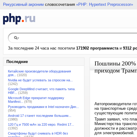
Рекурсивный акроним
словосочетания
«PHP: Hypertext Preprocessor»
За последние 24 часа нас посетили
171902 программиста
и
9312 р
Последние
Пошлины 200% и
приходом Трамп
Китайские производители оборудования
для...
(1020)
Nvidia не будет успевать за спросом на...
(1242)
Google DeepMind считает, что память типа
HBF...
(1259)
Microsoft Edge прекратит поддержку
Manifest...
(979)
Автопроизводители го
Руководить продажами в Intel назначен Дин...
на транспортные средс
(954)
существующие политик
Android 17 станет последним большим...
Трамп заявил, что пл
(1980)
Министерства транспо
120 Гц и 7500 мАч за 220 евро. Redmi 17...
должности и рассматр
(1392)
для электромобилей.
Смартфоны будут снимать в HDR без