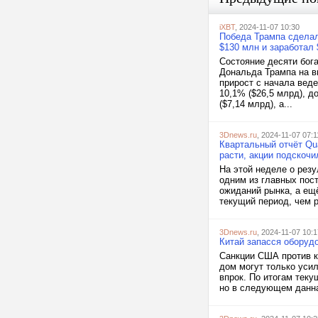
iXBT
, 2024-11-07 10:30
Победа Трампа сделал
$130 млн и заработал 
Состояние десяти бог
Дональда Трампа на в
прирост с начала вед
10,1% ($26,5 млрд), 
($7,14 млрд), а...
3Dnews.ru
, 2024-11-07 07:1
Квартальный отчёт Qu
расти, акции подскочи
На этой неделе о рез
одним из главных пос
ожиданий рынка, а ещ
текущий период, чем р
3Dnews.ru
, 2024-11-07 10:1
Китай запасся оборуд
Санкции США против к
дом могут только уси
впрок. По итогам тек
но в следующем данна