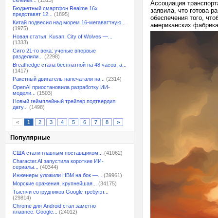
склейки...
(1513)
Ассоциация транспорта
Бюджетный смартфон Realme 16x
заявила, что готова 
представят 12...
(1895)
обеспечения того, чт
Китай подвесил над морем 16-мегаваттную...
американских фабрика
(1975)
Новая статья: Kusan: City of Wolves —...
(1333)
Сито 21-го века: ученые впервые
разделили...
(2298)
Breathedge стала бесплатной на 48 часов, а...
(1417)
Ракетный двигатель напечатали на...
(2314)
OpenAI приостановила разработку ИИ-
модели...
(1503)
Новый геймплейный трейлер подтвердил
дату...
(1498)
<
1
2
3
4
5
6
7
8
>
Популярные
США стали главным поставщиком...
(41062)
Character.AI запустила короткие ИИ-
сериалы...
(40344)
Инженеры уложили HBM на бок —...
(39961)
Морские сражения, крупнейшая...
(34175)
Тысячи сотрудников Google требуют...
(29814)
Chrome для Android стал заметно
плавнее: Google...
(24012)