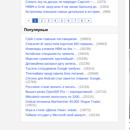
Смерть игр на дисках не навредит Capcom —...
(1073)
HBM4 и Grok загрузили 4-нм линии Samsung до...
(1004)
Астрономы показали самые детальные в истории...
(989)
<
1
2
3
4
5
6
7
8
>
Популярные
США стали главным поставщиком...
(39953)
Character.AI запустила короткие ИИ-сериалы...
(39463)
Инженеры уложили HBM на бок —...
(39238)
Китайские специалисты заявили,...
(34024)
Морские сражения, крупнейшая...
(33339)
Датамайнер раскрыл дату релиза...
(32236)
Тысячи сотрудников Google требуют...
(28314)
Thermaltake представила блок питания,...
(26568)
Chrome для Android стал заметно плавнее: Google...
(22769)
Россияне стали звонить и писать...
(22118)
Вышел релиз OpenIDE Pro — корпоративной...
(20710)
Mitsubishi начнёт выпускать по 1000...
(20215)
Owlcat починила Warhammer 40,000: Rogue Trader...
(19531)
Игра в стиле «Джона Уика», новая...
(19072)
Геймер отсудил у Microsoft свой аккаунт...
(18134)