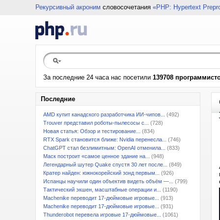
Рекурсивный акроним
словосочетания
«PHP: Hypertext Prepr
За последние 24 часа нас посетили
139708 программист
Последние
AMD купит канадского разработчика ИИ-чипов...
(492)
Trouver представил роботы-пылесосы с...
(728)
Новая статья: Обзор и тестирование...
(834)
RTX Spark становится ближе: Nvidia перенесла...
(746)
ChatGPT стал безлимитным: OpenAI отменила...
(833)
Маск построит «самое ценное здание на...
(948)
Легендарный шутер Quake спустя 30 лет после...
(849)
Кратер найден: южнокорейский зонд первым...
(926)
Испанцы научили один объектив видеть объём —...
(799)
Тактический экшен, масштабные операции и...
(1190)
Machenike переводит 17-дюймовые игровые...
(913)
Machenike переводит 17-дюймовые игровые...
(931)
Thunderobot перевела игровые 17-дюймовые...
(1061)