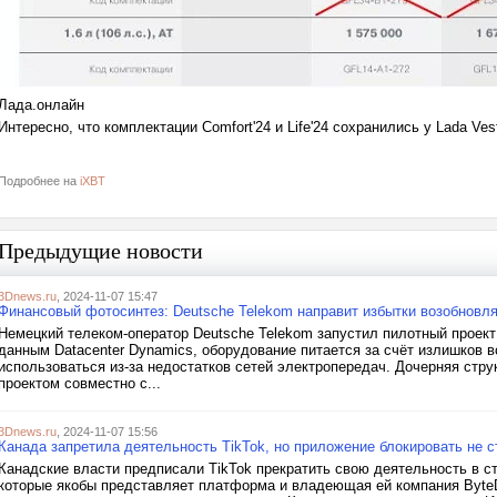
Лада.онлайн
Интересно, что комплектации Comfort'24 и Life'24 сохранились у Lada Ve
Подробнее на
iXBT
Предыдущие новости
3Dnews.ru
, 2024-11-07 15:47
Финансовый фотосинтез: Deutsche Telekom направит избытки возобновля
Немецкий телеком-оператор Deutsche Telekom запустил пилотный проект
данным Datacenter Dynamics, оборудование питается за счёт излишков 
использоваться из-за недостатков сетей электропередач. Дочерняя стр
проектом совместно с...
3Dnews.ru
, 2024-11-07 15:56
Канада запретила деятельность TikTok, но приложение блокировать не с
Канадские власти предписали TikTok прекратить свою деятельность в ст
которые якобы представляет платформа и владеющая ей компания ByteD