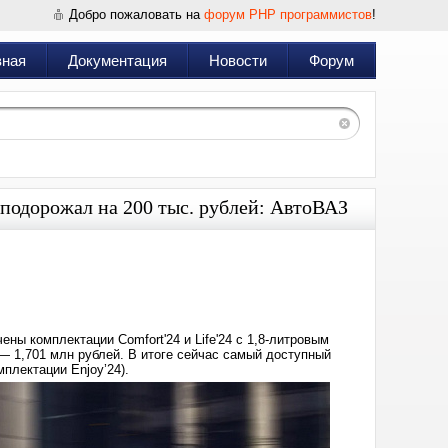
Добро пожаловать на
форум PHP программистов
!
вная
Документация
Новости
Форум
 подорожал на 200 тыс. рублей: АвтоВАЗ
Дата:
2024-
11-
07
15:33
ены комплектации Comfort'24 и Life'24 с 1,8-литровым
 — 1,701 млн рублей. В итоге сейчас самый доступный
мплектации Enjoy’24).