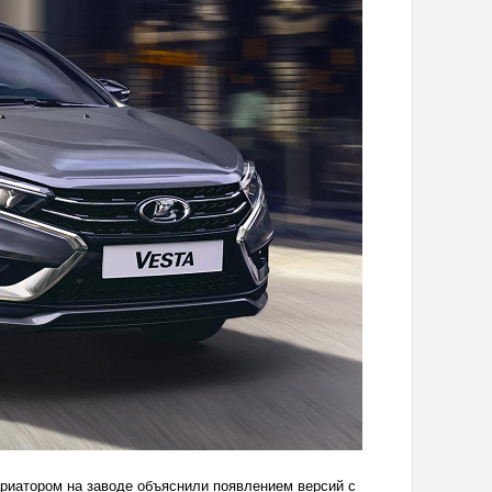
ариатором на заводе объяснили появлением версий с