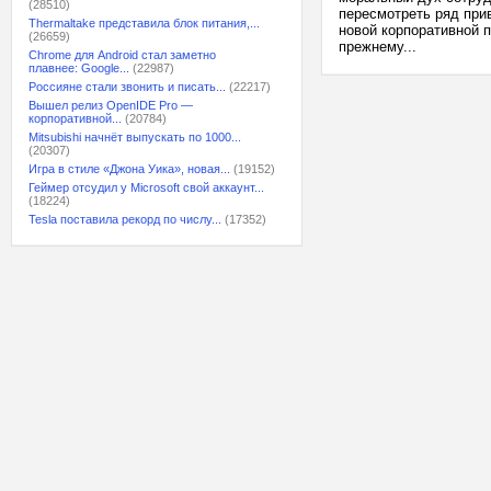
(28510)
пересмотреть ряд при
Thermaltake представила блок питания,...
новой корпоративной 
(26659)
прежнему...
Chrome для Android стал заметно
плавнее: Google...
(22987)
Россияне стали звонить и писать...
(22217)
Вышел релиз OpenIDE Pro —
корпоративной...
(20784)
Mitsubishi начнёт выпускать по 1000...
(20307)
Игра в стиле «Джона Уика», новая...
(19152)
Геймер отсудил у Microsoft свой аккаунт...
(18224)
Tesla поставила рекорд по числу...
(17352)