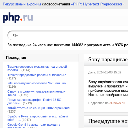
Рекурсивный акроним
словосочетания
«PHP: Hypertext Preprocessor»
За последние 24 часа нас посетили
144682 программиста
и
9376 р
Последние
Sony наращивае
Тысячи серверов оказались под угрозой
взлома...
(1144)
Дата: 2024-11-08 15:02
Trouver представил роботы-пылесосы с...
(1117)
Sony опубликовала оч
Intel неожиданно озолотила SoftBank, но...
выручке и продажам н
(1114)
прибыли оказался выш
Строить можно — пользоваться нельзя:
Источник изображения:
Техас...
(1149)
Представлен смартфон Redmi 17 5G —
Подробнее на
3Dnews.ru
дисплей...
(1213)
Китай ответил на санкции США: ограничил...
(1233)
В работе Рунета произошёл масштабный
Предыдущие но
сбой —...
(1047)
Google Gemini сможет сам находить