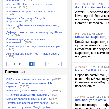
проблемы в...
(1232)
iXBT
, 2024-11-08 13:38
«Это на 100 % не то, что мы хотели»:
АвтоВАЗ обновит Lada 
бывший...
(1336)
«Росатом» построит первый ветропарк в...
АвтоВАЗ перестал прои
(1126)
Niva Legend. Это изме
Акционеры Samsung и SK hynix
производится» отмечены
потребовали...
(1109)
Comfort Off-road'24, L
Марсоход Perseverance впервые показал,
как...
(1195)
Дефицит памяти грозит производству iPhone
iXBT
, 2024-11-08 13:49
18...
(1083)
Китайский марсоход о
Слежка под видом популярных
Китайский марсоход «
приложений:...
(1038)
существовании в прош
OpenAI попросила суд отклонить иск Apple,...
Результаты исследова
(1240)
марсоходом с момента 
Анонсирована Beaten Path — пошаговая...
полушарии...
(1251)
<
1
2
3
4
5
6
7
8
>
3Dnews.ru
, 2024-11-08 13:3
Ryzen 7 9800X3D смел
Популярные
Спрос на самый мощн
высот. Новый чип отсу
США стали главным поставщиком...
(40156)
Спекулянты на eBay пр
Character.AI запустила короткие ИИ-
изображения:...
сериалы...
(39626)
Инженеры уложили HBM на бок —...
(39352)
Китайские специалисты заявили,...
(34147)
3Dnews.ru
, 2024-11-08 13:4
Морские сражения, крупнейшая...
(33524)
Intel вернула в офисы
Датамайнер раскрыл дату релиза...
(32350)
Intel возвращает в о
Тысячи сотрудников Google требуют...
моральный дух сотруд