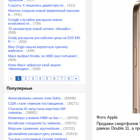
прошлом...
(417)
Соцсеть X лишилась директора по...
(412)
Hisense открыла новый фирменный магазин
в...
(441)
Google случайно раскрыла новые
возможности...
(709)
76 километров новой оптики: «Билайн»...
(508)
Geely раскрыла российские цены на EX5 EM-
R —...
(504)
Blue Origin нашла вероятную причину
майского...
(649)
Маск выбрал Nvidia, но AMD рассчитывает...
(664)
Илон Маск забросил свой аналог
«Википедии»...
(640)
<
1
2
3
4
5
6
7
8
>
Популярные
Анонсированы умные очки Solos...
(55946)
США стали главным поставщиком...
(39271)
Character.AI запустила короткие ИИ-
сериалы...
(38881)
Фото Apple
Инженеры уложили HBM на бок —...
(38705)
Китайские специалисты заявили,...
(33571)
Продажи смартфонов V
рамках Double 11, а п
Морские сражения, крупнейшая...
(32702)
Датамайнер раскрыл дату релиза...
(31814)
Тысячи сотрудников Google требуют...