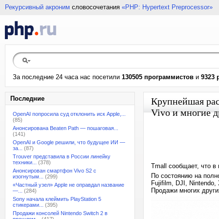
Рекурсивный акроним
словосочетания
«PHP: Hypertext Preprocessor»
За последние 24 часа нас посетили
130505 программистов
и
9323 
Последние
Крупнейшая расп
Vivo и многие 
OpenAI попросила суд отклонить иск Apple,...
(85)
Анонсирована Beaten Path — пошаговая...
(141)
OpenAI и Google решили, что будущее ИИ —
за...
(87)
Trouver представила в России линейку
техники...
(378)
Tmall сообщает, что в
Анонсирован смартфон Vivo S2 с
По состоянию на полно
изогнутым...
(299)
Fujifilm, DJI, Nintend
«Частный узел» Apple не оправдал название
Продажи многих други
—...
(284)
Sony начала клеймить PlayStation 5
стикерами...
(395)
Продажи консолей Nintendo Switch 2 в