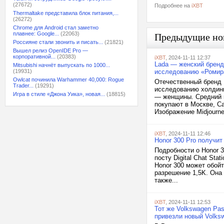
(27672)
Подробнее на
iXBT
Thermaltake представила блок питания,...
(26272)
Chrome для Android стал заметно
плавнее: Google...
(22063)
Предыдущие но
Россияне стали звонить и писать...
(21821)
Вышел релиз OpenIDE Pro —
корпоративной...
(20383)
iXBT
, 2024-11-11 12:37
Lada — женский брен
Mitsubishi начнёт выпускать по 1000...
(19931)
исследованию «Ромир
Owlcat починила Warhammer 40,000: Rogue
Отечественный бренд 
Trader...
(19291)
исследованию холдинг
Игра в стиле «Джона Уика», новая...
(18815)
— женщины. Средний в
покупают в Москве, Са
Изображение Midjourne
iXBT
, 2024-11-11 12:46
Honor 300 Pro получит
Подробности о Honor 3
посту Digital Chat St
Honor 300 может обой
разрешение 1,5K. Она
также...
iXBT
, 2024-11-11 12:53
Тот же Volkswagen Pa
привезли новый Volks