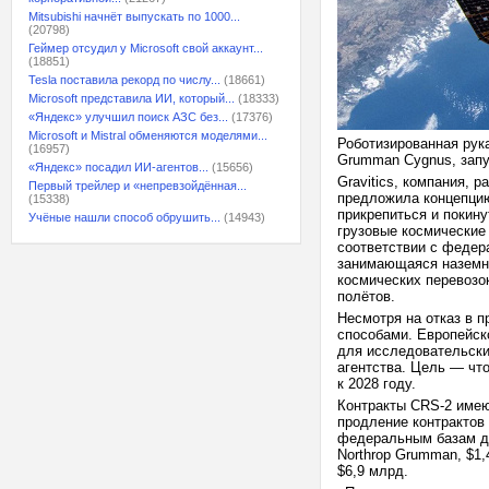
Mitsubishi начнёт выпускать по 1000...
(20798)
Геймер отсудил у Microsoft свой аккаунт...
(18851)
Tesla поставила рекорд по числу...
(18661)
Microsoft представила ИИ, который...
(18333)
«Яндекс» улучшил поиск АЗС без...
(17376)
Microsoft и Mistral обменяются моделями...
Роботизированная рука
(16957)
Grumman Cygnus, запу
«Яндекс» посадил ИИ-агентов...
(15656)
Gravitics, компания,
Первый трейлер и «непревзойдённая...
предложила концепцию 
(15338)
прикрепиться и покину
Учёные нашли способ обрушить...
(14943)
грузовые космические
соответствии с федер
занимающаяся наземны
космических перевозо
полётов.
Несмотря на отказ в п
способами. Европейско
для исследовательски
агентства. Цель — чт
к 2028 году.
Контракты CRS-2 имею
продление контрактов 
федеральным базам да
Northrop Grumman, $1,
$6,9 млрд.