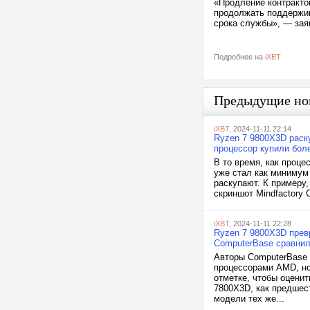
«Продление контракто
продолжать поддержив
срока службы», — зая
Подробнее на
iXBT
Предыдущие но
iXBT
, 2024-11-11 22:14
Ryzen 7 9800X3D раск
процессор купили боле
В то время, как проце
уже стал как минимум
раскупают. К примеру,
скриншот Mindfactory 
iXBT
, 2024-11-11 22:28
Ryzen 7 9800X3D прев
ComputerBase сравнил
Авторы ComputerBase 
процессорами AMD, но
отметке, чтобы оцени
7800X3D, как предшест
модели тех же...