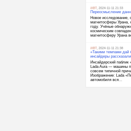
iXBT
, 2024-11-11 21:33
Переосмысление данны
Новое исследование, о
магнитосферы Урана, 
году. Учёные обнаруж
космическим совпаден
магнитосферу Урана вс
iXBT
, 2024-11-11 21:38
«Такими темпами дай б
инсайдеры рассказали
Инсайдерский паблик 
Lada Aura — машины пе
совсем типичной прич
Изображение: Lada «П
автомобиля вся...