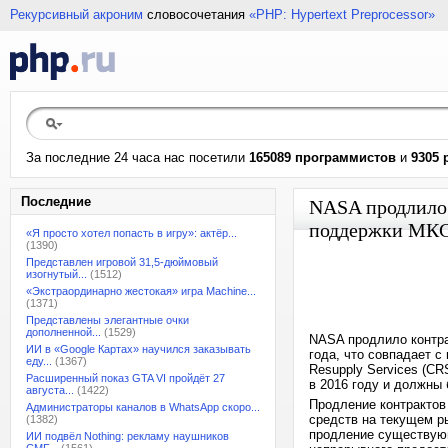
Рекурсивный акроним
словосочетания
«PHP: Hypertext Preprocessor»
За последние 24 часа нас посетили
165089 программистов
и
9305 
Последние
NASA продлило 
поддержки МК
«Я просто хотел попасть в игру»: актёр...
(1390)
Представлен игровой 31,5-дюймовый
изогнутый...
(1512)
«Экстраординарно жестокая» игра Machine...
(1371)
Представлены элегантные очки
дополненной...
(1529)
NASA продлило контра
ИИ в «Google Картах» научился заказывать
года, что совпадает 
еду...
(1367)
Resupply Services (CR
Расширенный показ GTA VI пройдёт 27
в 2016 году и должны 
августа...
(1422)
Продление контрактов
Администраторы каналов в WhatsApp скоро...
средств на текущем р
(1382)
продление существую
ИИ подвёл Nothing: рекламу наушников