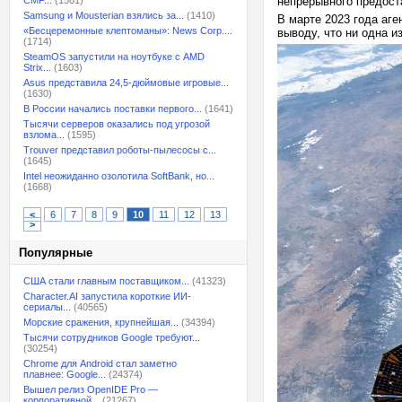
CMF...
(1561)
непрерывного предост
Samsung и Mousterian взялись за...
(1410)
В марте 2023 года аге
«Бесцеремонные клептоманы»: News Corp....
выводу, что ни одна и
(1714)
SteamOS запустили на ноутбуке с AMD
Strix...
(1603)
Asus представила 24,5-дюймовые игровые...
(1630)
В России начались поставки первого...
(1641)
Тысячи серверов оказались под угрозой
взлома...
(1595)
Trouver представил роботы-пылесосы с...
(1645)
Intel неожиданно озолотила SoftBank, но...
(1668)
<
6
7
8
9
10
11
12
13
>
Популярные
США стали главным поставщиком...
(41323)
Character.AI запустила короткие ИИ-
сериалы...
(40565)
Морские сражения, крупнейшая...
(34394)
Тысячи сотрудников Google требуют...
(30254)
Chrome для Android стал заметно
плавнее: Google...
(24374)
Вышел релиз OpenIDE Pro —
корпоративной...
(21267)