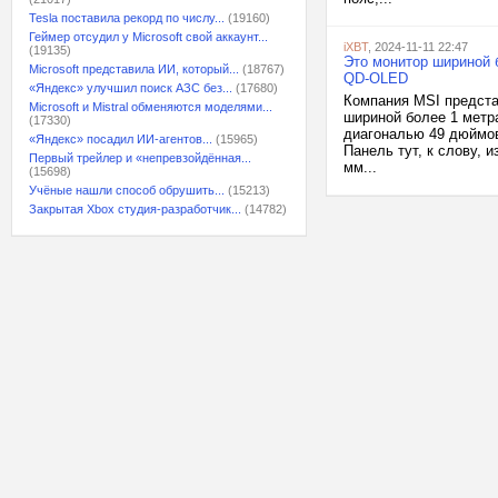
Tesla поставила рекорд по числу...
(19160)
Геймер отсудил у Microsoft свой аккаунт...
iXBT
, 2024-11-11 22:47
(19135)
Это монитор шириной 
Microsoft представила ИИ, который...
(18767)
QD-OLED
«Яндекс» улучшил поиск АЗС без...
(17680)
Компания MSI предст
Microsoft и Mistral обменяются моделями...
шириной более 1 метр
(17330)
диагональю 49 дюймов
«Яндекс» посадил ИИ-агентов...
(15965)
Панель тут, к слову, 
Первый трейлер и «непревзойдённая...
мм...
(15698)
Учёные нашли способ обрушить...
(15213)
Закрытая Xbox студия-разработчик...
(14782)