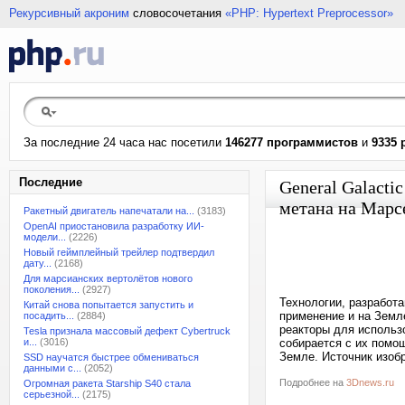
Рекурсивный акроним
словосочетания
«PHP: Hypertext Preprocessor»
За последние 24 часа нас посетили
146277 программистов
и
9335 
Последние
General Galact
метана на Марс
Ракетный двигатель напечатали на...
(3183)
OpenAI приостановила разработку ИИ-
модели...
(2226)
Новый геймплейный трейлер подтвердил
дату...
(2168)
Для марсианских вертолётов нового
поколения...
(2927)
Технологии, разработа
Китай снова попытается запустить и
применение и на Земл
посадить...
(2884)
реакторы для использ
Tesla признала массовый дефект Cybertruck
и...
(3016)
собирается с их помо
Земле. Источник изоб
SSD научатся быстрее обмениваться
данными с...
(2052)
Подробнее на
3Dnews.ru
Огромная ракета Starship S40 стала
серьезной...
(2175)