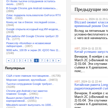
От более тысячи сотрудников осталось
около...
(2687)
Предыдущие но
В Google Chrome для Android появилась...
(2895)
Zotac подарила пользователю GeForce RTX
5090...
(1922)
3Dnews.ru
, 2024-11-11 23:1
Blizzard оживит класс
Конец не так и близок: последний сезон...
(2644)
временный режим Over
Google открыла исходный код ИИ-модели,...
Вслед за пятничным ти
(2638)
условно-бесплатного 
Для работы ИИ Google Chrome требует 20
с чего всё начиналось.
ГБ...
(1777)
Режиссёр «Колобка» и независимая
лаборатория...
(1807)
iXBT
, 2024-11-11 22:31
9000 мАч, 100 Вт и экран 2K: iQOO Neo 11...
Китай успешно запуст
(2140)
Вечером, 8 ноября с 
March 2C («Великий по
<
2
3
4
5
6
7
8
9
>
2) 01-04. Эти спутни
съёмки в X-диапазоне
Популярные
пояс,...
США стали главным поставщиком...
(41735)
Морские сражения, крупнейшая...
(34872)
iXBT
, 2024-11-11 22:44
Тысячи сотрудников Google требуют...
Китайская ракета Lon
(31185)
радиолокационной съ
Chrome для Android стал заметно
Вечером, 8 ноября с 
плавнее: Google...
(24961)
March 2C («Великий по
Вышел релиз OpenIDE Pro —
2) 01-04. Эти спутни
корпоративной...
(21551)
съёмки в X-диапазоне
Mitsubishi начнёт выпускать по 1000...
пояс,...
(21017)