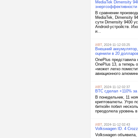
MediaTek Dimensity 94
энергоэффективности
В сравнении производ
MediaTek, Dimensity 9
сути Dimensity 9400 
Android-устройств. Из
и...
iXBT
, 2024-11-12 03:25
Внешний аккумулятор,
оценили в 20 долларо
OnePlus представила 
OnePlus 13, а теперь 
«может легко помести
авиационного алюминия
iXBT
, 2024-11-12 02:37
BTC сделал +110% за г
В понедельник, 11 но
криптовалюты. Утро по
биткойн побил нескол
преодолела уровень в 
iXBT
, 2024-11-12 02:43
Volkswagen ID. 4 Croz
Volkswagen объявила, 