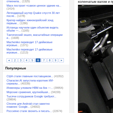
отменила...
(1325)
коленчатым валом и п
Маск построит «самое ценное здание на...
(1414)
Легендарный шутер Quake спустя 30 лет
после...
(1278)
Кратер найден: южнокорейский зонд
первым...
(1286)
Испанцы научили один объектив видеть
объём —...
(1165)
Тактический экшен, масштабные операции
и...
(1608)
Machenike переводит 17-дюймовые
игровые...
(1371)
Machenike переводит 17-дюймовые
игровые...
(1213)
<
2
3
4
5
6
7
8
9
>
Популярные
США стали главным поставщиком...
(41052)
Character.AI запустила короткие ИИ-
сериалы...
(40339)
Инженеры уложили HBM на бок —...
(39954)
Морские сражения, крупнейшая...
(34159)
Тысячи сотрудников Google требуют...
(29804)
Chrome для Android стал заметно
плавнее: Google...
(24002)
Россияне стали звонить и писать...
(22674)