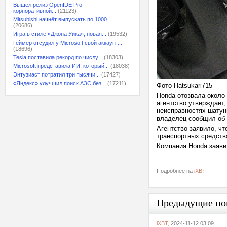
Вышел релиз OpenIDE Pro —
корпоративной...
(21123)
Mitsubishi начнёт выпускать по 1000...
(20686)
Игра в стиле «Джона Уика», новая...
(19532)
Геймер отсудил у Microsoft свой аккаунт...
(18696)
Tesla поставила рекорд по числу...
(18303)
Microsoft представила ИИ, который...
(18038)
Энтузиаст потратил три тысячи...
(17427)
«Яндекс» улучшил поиск АЗС без...
(17211)
Фото Hatsukari715
Honda отозвала около 
агентство утверждает,
неисправностях шатун
владелец сообщил об 
Агентство заявило, чт
транспортных средства
Компания Honda заяви
Подробнее на
iXBT
Предыдущие но
iXBT
, 2024-11-12 03:09