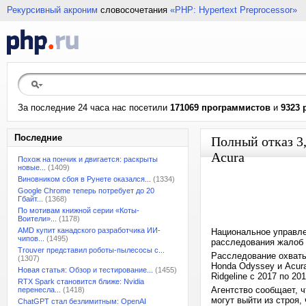
Рекурсивный акроним
словосочетания
«PHP: Hypertext Preprocessor»
За последние 24 часа нас посетили
171069 программистов
и
9323 
Последние
Полный отказ 3,
Acura
Похож на пончик и двигается: раскрыты
новые...
(1409)
Виновником сбоя в Рунете оказался...
(1334)
Google Chrome теперь потребует до 20
Гбайт...
(1368)
По мотивам книжной серии «Коты-
Воители»...
(1178)
AMD купит канадского разработчика ИИ-
Национальное управле
чипов...
(1495)
расследования жалоб 
Trouver представил роботы-пылесосы с...
Расследование охватыв
(1307)
Honda Odyssey и Acur
Новая статья: Обзор и тестирование...
(1455)
Ridgeline с 2017 по 201
RTX Spark становится ближе: Nvidia
Агентство сообщает, 
перенесла...
(1418)
могут выйти из строя,
ChatGPT стал безлимитным: OpenAI