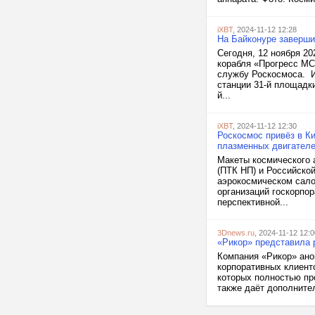
iXBT
, 2024-11-12 12:28
На Байконуре заверши
Сегодня, 12 ноября 20
корабля «Прогресс МС
службу Роскосмоса. И
станции 31-й площадк
й...
iXBT
, 2024-11-12 12:30
Роскосмос привёз в Ки
плазменных двигател
Макеты космического 
(ПТК НП) и Российско
аэрокосмическом сало
организаций госкорпо
перспективной...
3Dnews.ru
, 2024-11-12 12:0
«Рикор» представила р
Компания «Рикор» ано
корпоративных клиент
которых полностью пр
также даёт дополнител