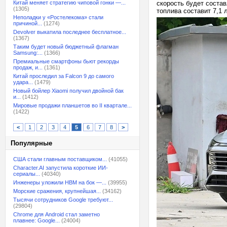
Китай меняет стратегию чиповой гонки —...
скорость будет состав
(1305)
топлива составит 7,1 
Неполадки у «Ростелекома» стали
причиной...
(1274)
Devolver выкатила последнее бесплатное...
(1367)
Таким будет новый бюджетный флагман
Samsung:...
(1366)
Премиальные смартфоны бьют рекорды
продаж, и...
(1361)
Китай проследил за Falcon 9 до самого
удара...
(1479)
Новый бойлер Xiaomi получил двойной бак
и...
(1412)
Мировые продажи планшетов во II квартале...
(1422)
<
1
2
3
4
5
6
7
8
>
Популярные
США стали главным поставщиком...
(41055)
Character.AI запустила короткие ИИ-
сериалы...
(40340)
Инженеры уложили HBM на бок —...
(39955)
Морские сражения, крупнейшая...
(34162)
Тысячи сотрудников Google требуют...
(29804)
Chrome для Android стал заметно
плавнее: Google...
(24004)