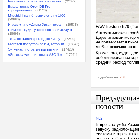
Россияне стали звонить и писать...
(22679)
Вышел релиз OpenIDE Pro —
корпоративной...
(21126)
Mitsubishi начнёт выпускать по 1000...
(20686)
Игра в стиле «Джона Уика», новая...
(19535)
FAW Bestune B70 (Фот
Геймер отсудил у Microsoft свой аккаунт...
Автоматическая короб
(18696)
Двухлитровый мотор ли
Tesla поставила рекорд по числу...
(18309)
не подвергается пико
Microsoft представила ИИ, который...
(18043)
любых режимах испол
Энтузиаст потратил три тысячи...
(17428)
Кроме того, будет дос
«Яндекс» улучшил поиск АЗС без...
(17211)
роботизированной коро
средний расход топлив
Подробнее на
iXBT
Предыдущи
новости
№2
В пресс-службе Роско
запуску радиолокацио
системы и агрегаты к 
аппарата. Фото: Косм