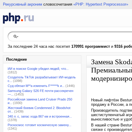
Рекурсивный акроним
словосочетания
«PHP: Hypertext Preprocessor»
За последние 24 часа нас посетил
170991 программист
и
9316 роб
Последние
Замена Skod
Премиальный
ИИ в поиске Google убедил людей, что...
(1812)
модернизиро
Создатель TikTok разрабатывает ИИ-модель
с...
(1098)
Суд обязал M**a изменить F******k и...
(1446)
Samsung Galaxy S26 FE почти рассекречен
—...
(1453)
Российская замена Land Cruiser Prado 250
Новый лифтбэк Bestune
и...
(1930)
продажу в России, а п
Жестокий боевик Condemned 2: Bloodshot
Производитель подтве
от...
(1439)
шестиступенчатый агре
340 л. с, запас хода 867 км и встроенная...
выносливостью и удоб
(1378)
В нашей стране Bestu
Роскосмос готовит космическую замену...
(1341)
связке с производите