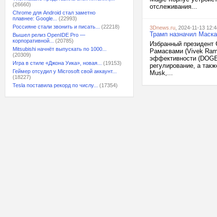
(26660)
отслеживания...
Chrome для Android стал заметно
плавнее: Google...
(22993)
Россияне стали звонить и писать...
(22218)
3Dnews.ru
, 2024-11-13 12:4
Трамп назначил Маска
Вышел релиз OpenIDE Pro —
корпоративной...
(20785)
Избранный президент 
Mitsubishi начнёт выпускать по 1000...
Рамасвами (Vivek Ram
(20309)
эффективности (DOGE)
Игра в стиле «Джона Уика», новая...
(19153)
регулирование, а так
Геймер отсудил у Microsoft свой аккаунт...
Musk,...
(18227)
Tesla поставила рекорд по числу...
(17354)