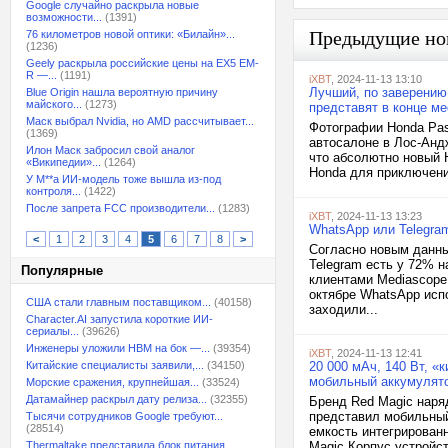
Google случайно раскрыла новые
возможности...
(1391)
Предыдущие но
76 километров новой оптики: «Билайн»...
(1236)
Geely раскрыла российские цены на EX5 EM-
R —...
(1191)
iXBT
, 2024-11-13 13:10
Лучший, по заверению 
Blue Origin нашла вероятную причину
майского...
(1273)
представят в конце м
Маск выбрал Nvidia, но AMD рассчитывает...
Фотографии Honda Pass
(1369)
автосалоне в Лос-Андж
Илон Маск забросил свой аналог
что абсолютно новый H
«Википедии»...
(1264)
Honda для приключени
У M**a ИИ-модель тоже вышла из-под
контроля...
(1422)
После запрета FCC производители...
(1283)
iXBT
, 2024-11-13 13:23
WhatsApp или Telegra
<
1
2
3
4
5
6
7
8
>
Согласно новым данны
Telegram есть у 72% 
Популярные
клиентами Mediascope
октябре WhatsApp исп
США стали главным поставщиком...
(40158)
заходили...
Character.AI запустила короткие ИИ-
сериалы...
(39626)
Инженеры уложили HBM на бок —...
(39354)
iXBT
, 2024-11-13 12:41
Китайские специалисты заявили,...
(34150)
20 000 мАч, 140 Вт, 
мобильный аккумулято
Морские сражения, крупнейшая...
(33524)
Датамайнер раскрыл дату релиза...
(32355)
Бренд Red Magic наря
представил мобильный 
Тысячи сотрудников Google требуют...
(28514)
емкость интегрированн
Thermaltake представила блок питания,...
Magic Корпус устройс