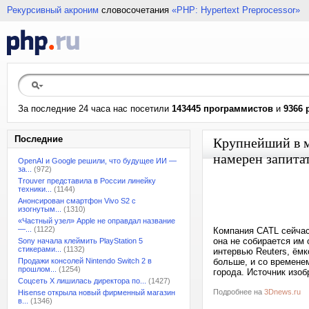
Рекурсивный акроним
словосочетания
«PHP: Hypertext Preprocessor»
За последние 24 часа нас посетили
143445 программистов
и
9366 
Последние
Крупнейший в м
намерен запита
OpenAI и Google решили, что будущее ИИ —
за...
(972)
Trouver представила в России линейку
техники...
(1144)
Анонсирован смартфон Vivo S2 с
изогнутым...
(1310)
«Частный узел» Apple не оправдал название
—...
(1122)
Компания CATL сейчас
она не собирается им 
Sony начала клеймить PlayStation 5
стикерами...
(1132)
интервью Reuters, ёмк
Продажи консолей Nintendo Switch 2 в
больше, и со времене
прошлом...
(1254)
города. Источник изо
Соцсеть X лишилась директора по...
(1427)
Подробнее на
3Dnews.ru
Hisense открыла новый фирменный магазин
в...
(1346)