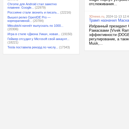
отслеживания...
Chrome для Android стал заметно
плавнее: Google...
(22979)
Россияне стали звонить и писать...
(22216)
3Dnews.ru
, 2024-11-13 12:4
Вышел релиз OpenIDE Pro —
Трамп назначил Маска
корпоративной...
(20784)
Mitsubishi начнёт выпускать по 1000...
Избранный президент 
(20306)
Рамасвами (Vivek Ram
Игра в стиле «Джона Уика», новая...
(19150)
эффективности (DOGE)
регулирование, а так
Геймер отсудил у Microsoft свой аккаунт...
(18221)
Musk,...
Tesla поставила рекорд по числу...
(17343)