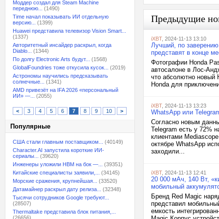
Моддер создал для Steam Machine
переднюю...
(1490)
Предыдущие но
Time начал показывать ИИ отдельную
версию...
(1399)
Huawei представила телевизор Vision Smart...
(1337)
iXBT
, 2024-11-13 13:10
Лучший, по заверению 
Авторитетный инсайдер раскрыл, когда
Diablo...
(1344)
представят в конце м
По долгу Electronic Arts будут...
(1568)
Фотографии Honda Pass
GlobalFoundries тоже откусила кусок...
(2019)
автосалоне в Лос-Андж
Астрономы научились предсказывать
что абсолютно новый H
солнечные...
(1341)
Honda для приключени
AMD привезёт на IFA 2026 «персональный
ИИ» —...
(2055)
iXBT
, 2024-11-13 13:23
<
3
4
5
6
7
8
9
10
>
WhatsApp или Telegra
Согласно новым данны
Популярные
Telegram есть у 72% 
клиентами Mediascope
США стали главным поставщиком...
(40149)
октябре WhatsApp исп
Character.AI запустила короткие ИИ-
заходили...
сериалы...
(39620)
Инженеры уложили HBM на бок —...
(39351)
Китайские специалисты заявили,...
(34145)
iXBT
, 2024-11-13 12:41
20 000 мАч, 140 Вт, 
Морские сражения, крупнейшая...
(33520)
мобильный аккумулято
Датамайнер раскрыл дату релиза...
(32348)
Бренд Red Magic наря
Тысячи сотрудников Google требуют...
представил мобильный 
(28507)
емкость интегрированн
Thermaltake представила блок питания,...
(26656)
Magic Корпус устройс