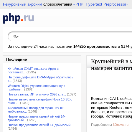
Рекурсивный акроним
словосочетания
«PHP: Hypertext Preprocessor»
За последние 24 часа нас посетили
144265 программистов
и
9374 
Последние
Крупнейший в м
намерен запита
Китайская CXMT отказала Apple в
поставках...
(1295)
На фоне дефицита DRAM Apple обратилась
к...
(1813)
Western Digital удвоила операционную
прибыль...
(1381)
Новая статья: ИИтоги июля 2026 г.: а...
(1327)
Компания CATL сейчас
Huawei выпустила смартфон Nova 16 SE с
она не собирается им 
очень...
(1342)
интервью Reuters, ёмк
«Абсолютный позор для франшизы»:
мобильная...
(1546)
больше, и со времене
города. Источник изо
Huawei представила самый лёгкий 14-
дюймовый...
(1265)
Подробнее на
3Dnews.ru
Huawei представила лёгкий 14-дюймовый...
(1454)