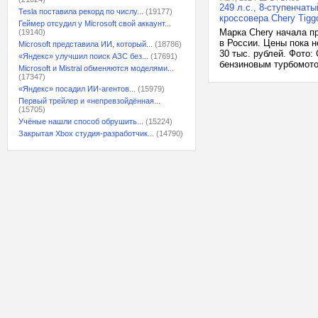
249 л.с., 8-ступенча
Tesla поставила рекорд по числу...
(19177)
кроссовера Chery Tigg
Геймер отсудил у Microsoft свой аккаунт...
Марка Chery начала п
(19140)
в России. Цены пока н
Microsoft представила ИИ, который...
(18786)
30 тыс. рублей. Фото:
«Яндекс» улучшил поиск АЗС без...
(17691)
бензиновым турбомотор
Microsoft и Mistral обменяются моделями...
(17347)
«Яндекс» посадил ИИ-агентов...
(15979)
Первый трейлер и «непревзойдённая...
(15705)
Учёные нашли способ обрушить...
(15224)
Закрытая Xbox студия-разработчик...
(14790)