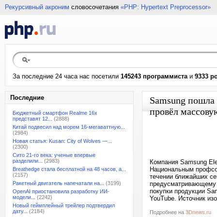
Рекурсивный акроним
словосочетания
«PHP: Hypertext Preprocessor»
За последние 24 часа нас посетили
145243 программиста
и
9333 р
Последние
Samsung пошла 
провёл массову
Бюджетный смартфон Realme 16x
представят 12...
(2888)
Китай подвесил над морем 16-мегаваттную...
(2984)
Новая статья: Kusan: City of Wolves —...
(2300)
Сито 21-го века: ученые впервые
разделили...
(2983)
Компания Samsung Ele
Национальным профсою
Breathedge стала бесплатной на 48 часов, а...
(2157)
течении ближайших се
Ракетный двигатель напечатали на...
(3199)
предусматривающему б
покупки продукции Sa
OpenAI приостановила разработку ИИ-
модели...
(2242)
YouTube. Источник изо
Новый геймплейный трейлер подтвердил
дату...
(2184)
Подробнее на
3Dnews.ru