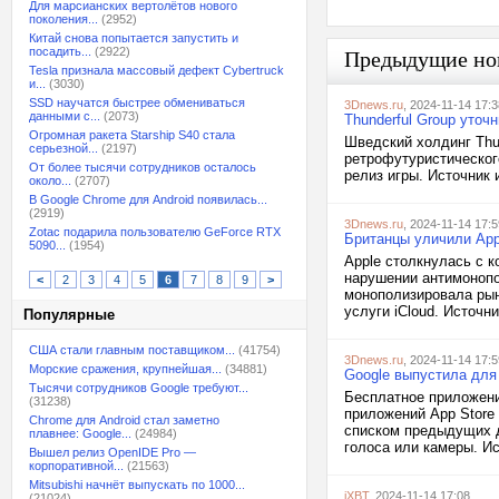
Для марсианских вертолётов нового
поколения...
(2952)
Китай снова попытается запустить и
посадить...
(2922)
Предыдущие но
Tesla признала массовый дефект Cybertruck
и...
(3030)
SSD научатся быстрее обмениваться
3Dnews.ru
, 2024-11-14 17:3
данными с...
(2073)
Thunderful Group уточ
Огромная ракета Starship S40 стала
Шведский холдинг Thund
серьезной...
(2197)
ретрофутуристического
От более тысячи сотрудников осталось
релиз игры. Источник 
около...
(2707)
В Google Chrome для Android появилась...
(2919)
3Dnews.ru
, 2024-11-14 17:5
Zotac подарила пользователю GeForce RTX
Британцы уличили App
5090...
(1954)
Apple столкнулась с 
нарушении антимонопо
<
2
3
4
5
6
7
8
9
>
монополизировала рын
услуги iCloud. Источни
Популярные
США стали главным поставщиком...
(41754)
3Dnews.ru
, 2024-11-14 17:5
Морские сражения, крупнейшая...
(34881)
Google выпустила для
Тысячи сотрудников Google требуют...
Бесплатное приложение
(31238)
приложений App Store 
Chrome для Android стал заметно
списком предыдущих д
плавнее: Google...
(24984)
голоса или камеры. Ис
Вышел релиз OpenIDE Pro —
корпоративной...
(21563)
Mitsubishi начнёт выпускать по 1000...
iXBT
, 2024-11-14 17:08
(21024)