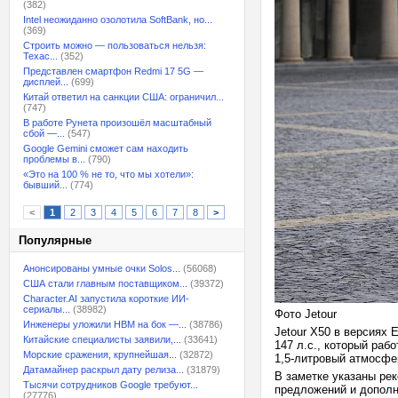
(382)
Intel неожиданно озолотила SoftBank, но...
(369)
Строить можно — пользоваться нельзя:
Техас...
(352)
Представлен смартфон Redmi 17 5G —
дисплей...
(699)
Китай ответил на санкции США: ограничил...
(747)
В работе Рунета произошёл масштабный
сбой —...
(547)
Google Gemini сможет сам находить
проблемы в...
(790)
«Это на 100 % не то, что мы хотели»:
бывший...
(774)
<
1
2
3
4
5
6
7
8
>
Популярные
Анонсированы умные очки Solos...
(56068)
США стали главным поставщиком...
(39372)
Character.AI запустила короткие ИИ-
сериалы...
(38982)
Фото Jetour
Инженеры уложили HBM на бок —...
(38786)
Jetour X50 в версиях 
Китайские специалисты заявили,...
(33641)
147 л.с., который раб
Морские сражения, крупнейшая...
(32872)
1,5-литровый атмосфер
Датамайнер раскрыл дату релиза...
(31879)
В заметке указаны ре
Тысячи сотрудников Google требуют...
предложений и дополн
(27776)