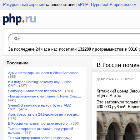
Рекурсивный акроним
словосочетания
«PHP: Hypertext Preprocessor»
За последние 24 часа нас посетили
132280 программистов
и
9316 
Последние
В России помен
Администраторы каналов в WhatsApp скоро...
(198)
Дата: 2024-12-03 10:52
ИИ подвёл Nothing: рекламу наушников
CMF...
(227)
Китайский бренд Jetou
Samsung и Mousterian взялись за...
(203)
«Цена Авто».
«Бесцеремонные клептоманы»: News Corp....
(445)
Это затронуло только 
SteamOS запустили на ноутбуке с AMD
490 000 рублей. Версии
Strix...
(428)
Asus представила 24,5-дюймовые игровые...
(366)
В России начались поставки первого...
(380)
Тысячи серверов оказались под угрозой
взлома...
(383)
Trouver представил роботы-пылесосы с...