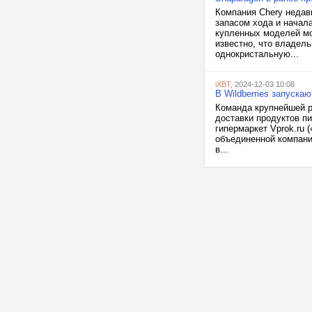
Компания Chery недав
запасом хода и начал
купленных моделей мо
известно, что владел
однокристальную...
iXBT
, 2024-12-03 10:08
В Wildberries запуска
Команда крупнейшей р
доставки продуктов пи
гипермаркет Vprok.ru 
объединенной компании
в...