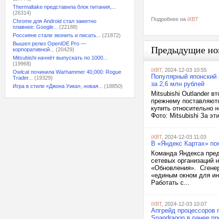
Thermaltake представила блок питания,...
(26314)
Подробнее на
iXBT
Chrome для Android стал заметно
плавнее: Google...
(22188)
Россияне стали звонить и писать...
(21872)
Вышел релиз OpenIDE Pro —
Предыдущие но
корпоративной...
(20429)
Mitsubishi начнёт выпускать по 1000...
(19968)
iXBT
, 2024-12-03 10:55
Owlcat починила Warhammer 40,000: Rogue
Популярный японский к
Trader...
(19329)
за 2,6 млн рублей
Игра в стиле «Джона Уика», новая...
(18850)
Mitsubishi Outlander 
прежнему поставляются
купить относительно н
Фото: Mitsubishi За э
iXBT
, 2024-12-03 11:03
В «Яндекс Картах» по
Команда Яндекса пред
сетевых организаций 
«Обновления». Сгенер
«единым окном для ин
Работать с...
iXBT
, 2024-12-03 10:07
Апгрейд процессоров 
Snapdragon в ранее п