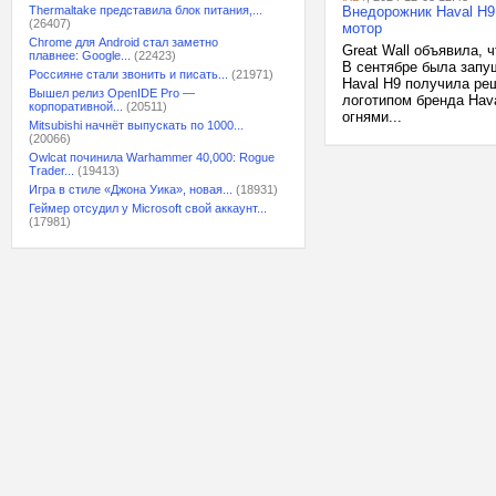
Thermaltake представила блок питания,...
Внедорожник Haval H9
(26407)
мотор
Chrome для Android стал заметно
Great Wall объявила, 
плавнее: Google...
(22423)
В сентябре была запу
Россияне стали звонить и писать...
(21971)
Haval H9 получила ре
Вышел релиз OpenIDE Pro —
логотипом бренда Hav
корпоративной...
(20511)
огнями...
Mitsubishi начнёт выпускать по 1000...
(20066)
Owlcat починила Warhammer 40,000: Rogue
Trader...
(19413)
Игра в стиле «Джона Уика», новая...
(18931)
Геймер отсудил у Microsoft свой аккаунт...
(17981)