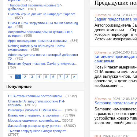
игровые...
(450)
Предыдущие но
Thunderobot перевела игровые 17-
дюймовые...
(607)
Смерть игр на дисках не навредит Capcom
3Dnews.ru
, 2024-12-03 13:
—...
(527)
Jaguar представила р
HBM4 и Grok загрузили 4-нм линии Samsung
Автопроизводитель Ja
до...
(455)
девиз компании — Copy
Астрономы показали самые детальные в
который переходит в 
истории...
(508)
Источник изображений:
Apple неожиданно повысила выплаты...
(534)
Nothing намекнула на выпуск шести
смартфонов...
(629)
3Dnews.ru
, 2024-12-03 13:
Adobe выпустила плагин, который добавляет
Китайские производит
70...
(781)
санкциями
Богатым будет тяжелее: Caviar утяжелила...
Новый пакет американс
(758)
США назвали «кульмин
для выпуска чипов. К
<
1
2
3
4
5
6
7
8
>
врасплох, и даже при
изображения:...
Популярные
США стали главным поставщиком...
(39582)
3Dnews.ru
, 2024-12-03 13:
Character.AI запустила короткие ИИ-
Samsung представит у
сериалы...
(39165)
Samsung намеревается
Инженеры уложили HBM на бок —...
(38970)
в рамках презентации
Китайские специалисты заявили,...
(33799)
устройства нового тип
Морские сражения, крупнейшая...
(33042)
квартале, сообщило ко
Датамайнер раскрыл дату релиза...
(32007)
Тысячи сотрудников Google требуют...
(27977)
iXBT
, 2024-12-03 12:43