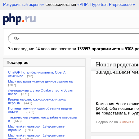
Рекурсивный акроним
словосочетания
«PHP: Hypertext Preprocessor»
За последние 24 часа нас посетили
133993 программиста
и
9308 р
Последние
Honor представи
загадочными чип
ChatGPT стал безлимитным: OpenAI
отменила...
(92)
Маск построит «самое ценное здание на...
(307)
Легендарный шутер Quake спустя 30 лет
после...
(371)
Кратер найден: южнокорейский зонд
первым...
(441)
Компания Honor офици
(2025). Обе новинки п
Испанцы научили один объектив видеть
объём —...
(382)
не представила, и бу
Тактический экшен, масштабные операции
и...
(648)
Подробнее на
3Dnews.ru
Machenike переводит 17-дюймовые
игровые...
(191)
Machenike переводит 17-дюймовые