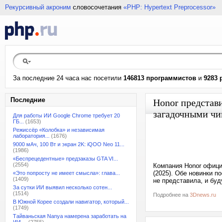
Рекурсивный акроним
словосочетания
«PHP: Hypertext Preprocessor»
За последние 24 часа нас посетили
146813 программистов
и
9283 
Последние
Honor представи
загадочными чип
Для работы ИИ Google Chrome требует 20
ГБ...
(1653)
Режиссёр «Колобка» и независимая
лаборатория...
(1676)
9000 мАч, 100 Вт и экран 2K: iQOO Neo 11...
(1986)
«Беспрецедентные» предзаказы GTA VI...
(2554)
Компания Honor офици
(2025). Обе новинки п
«Это попросту не имеет смысла»: глава...
(1409)
не представила, и бу
За сутки ИИ выявил несколько сотен...
(1514)
Подробнее на
3Dnews.ru
В Южной Корее создали навигатор, который...
(1749)
Тайваньская Nanya намерена заработать на