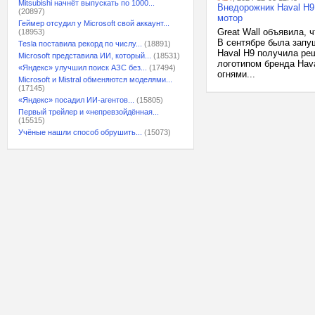
Mitsubishi начнёт выпускать по 1000...
Внедорожник Haval H9
(20897)
мотор
Геймер отсудил у Microsoft свой аккаунт...
Great Wall объявила, 
(18953)
В сентябре была запу
Tesla поставила рекорд по числу...
(18891)
Haval H9 получила ре
Microsoft представила ИИ, который...
(18531)
логотипом бренда Hav
«Яндекс» улучшил поиск АЗС без...
(17494)
огнями...
Microsoft и Mistral обменяются моделями...
(17145)
«Яндекс» посадил ИИ-агентов...
(15805)
Первый трейлер и «непревзойдённая...
(15515)
Учёные нашли способ обрушить...
(15073)