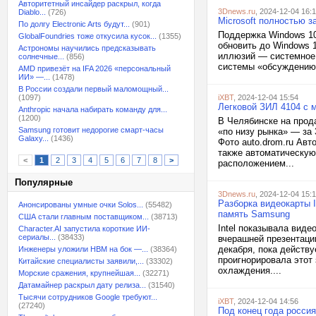
Авторитетный инсайдер раскрыл, когда
3Dnews.ru
, 2024-12-04 16:
Diablo...
(726)
Microsoft полностью з
По долгу Electronic Arts будут...
(901)
Поддержка Windows 10
GlobalFoundries тоже откусила кусок...
(1355)
обновить до Windows 1
Астрономы научились предсказывать
иллюзий — системное т
солнечные...
(856)
системы «обсуждению 
AMD привезёт на IFA 2026 «персональный
ИИ» —...
(1478)
В России создали первый маломощный...
(1097)
iXBT
, 2024-12-04 15:54
Легковой ЗИЛ 4104 с м
Anthropic начала набирать команду для...
(1200)
В Челябинске на прод
Samsung готовит недорогие смарт-часы
«по низу рынка» — за 
Galaxy...
(1436)
Фото auto.drom.ru Авт
также автоматическую
<
1
2
3
4
5
6
7
8
>
расположением...
Популярные
3Dnews.ru
, 2024-12-04 15:
Разборка видеокарты I
Анонсированы умные очки Solos...
(55482)
память Samsung
США стали главным поставщиком...
(38713)
Intel показывала виде
Character.AI запустила короткие ИИ-
сериалы...
(38433)
вчерашней презентаци
декабря, пока действу
Инженеры уложили HBM на бок —...
(38364)
проигнорировала этот
Китайские специалисты заявили,...
(33302)
охлаждения....
Морские сражения, крупнейшая...
(32271)
Датамайнер раскрыл дату релиза...
(31540)
Тысячи сотрудников Google требуют...
iXBT
, 2024-12-04 14:56
(27240)
Под конец года россия