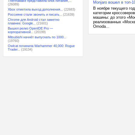
Thermaltake представила блок питания,...
Monjaro вошел в топ-
(26089)
В ноябре текущего год
Xbox отметила выход дополнения...
(22683)
категории кроссоверо
Россияне стали звонить и писать...
(21639)
машины: до этого «Мос
Chrome для Android стал заметно
реализованных «Москв
плавнее: Google...
(21601)
Omoda...
Вышел релиз OpenIDE Pro —
корпоративной...
(20199)
Mitsubishi начнёт выпускать по 1000...
(19760)
Owlcat починила Warhammer 40,000: Rogue
Trader...
(19134)