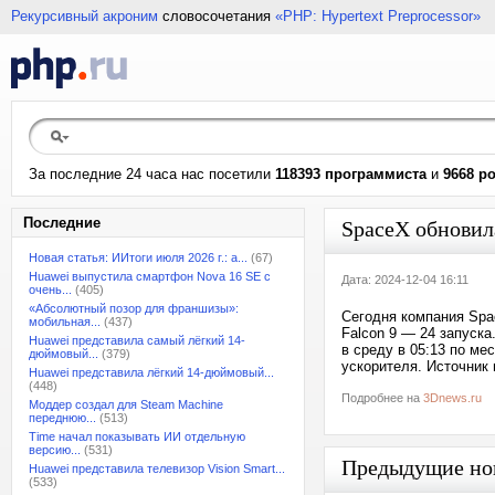
Рекурсивный акроним
словосочетания
«PHP: Hypertext Preprocessor»
За последние 24 часа нас посетили
118393 программиста
и
9668 р
Последние
SpaceX обновила
Новая статья: ИИтоги июля 2026 г.: а...
(67)
Huawei выпустила смартфон Nova 16 SE с
Дата: 2024-12-04 16:11
очень...
(405)
«Абсолютный позор для франшизы»:
Сегодня компания Spa
мобильная...
(437)
Falcon 9 — 24 запуска
Huawei представила самый лёгкий 14-
в среду в 05:13 по ме
дюймовый...
(379)
ускорителя. Источник
Huawei представила лёгкий 14-дюймовый...
(448)
Подробнее на
3Dnews.ru
Моддер создал для Steam Machine
переднюю...
(513)
Time начал показывать ИИ отдельную
версию...
(531)
Предыдущие но
Huawei представила телевизор Vision Smart...
(533)