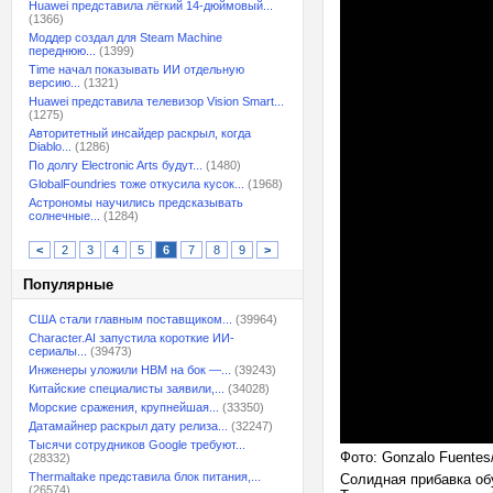
Huawei представила лёгкий 14-дюймовый...
(1366)
Моддер создал для Steam Machine
переднюю...
(1399)
Time начал показывать ИИ отдельную
версию...
(1321)
Huawei представила телевизор Vision Smart...
(1275)
Авторитетный инсайдер раскрыл, когда
Diablo...
(1286)
По долгу Electronic Arts будут...
(1480)
GlobalFoundries тоже откусила кусок...
(1968)
Астрономы научились предсказывать
солнечные...
(1284)
<
2
3
4
5
6
7
8
9
>
Популярные
США стали главным поставщиком...
(39964)
Character.AI запустила короткие ИИ-
сериалы...
(39473)
Инженеры уложили HBM на бок —...
(39243)
Китайские специалисты заявили,...
(34028)
Морские сражения, крупнейшая...
(33350)
Датамайнер раскрыл дату релиза...
(32247)
Тысячи сотрудников Google требуют...
Фото: Gonzalo Fuentes
(28332)
Thermaltake представила блок питания,...
Солидная прибавка об
(26574)