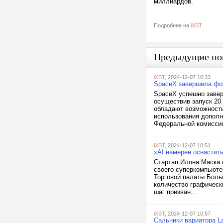
миллиардов.
Подробнее на
iXBT
Предыдущие но
iXBT
, 2024-12-07 10:33
SpaceX завершила форм
SpaceX успешно заверш
осуществив запуск 20 
обладают возможность
использования дополн
Федеральной комиссие
iXBT
, 2024-12-07 10:51
xAI намерен оснастит
Стартап Илона Маска 
своего суперкомпьюте
Торговой палаты Боль
количество графическ
шаг призван...
iXBT
, 2024-12-07 10:57
Сальники вариатора L