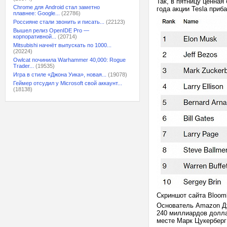
Так, в пятницу ценная
Chrome для Android стал заметно
года акции Tesla приб
плавнее: Google...
(22786)
Россияне стали звонить и писать...
(22123)
Вышел релиз OpenIDE Pro —
корпоративной...
(20714)
Mitsubishi начнёт выпускать по 1000...
(20224)
Owlcat починила Warhammer 40,000: Rogue
Trader...
(19535)
Игра в стиле «Джона Уика», новая...
(19078)
Геймер отсудил у Microsoft свой аккаунт...
(18138)
Скриншот сайта Bloom
Основатель Amazon Дж
240 миллиардов долла
месте Марк Цукерберг