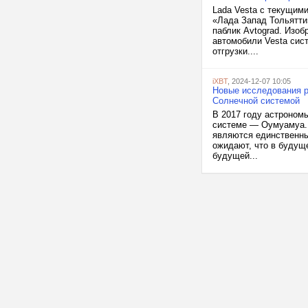
Lada Vesta с текущим
«Лада Запад Тольятти
паблик Avtograd. Изоб
автомобили Vesta сис
отгрузки....
iXBT
, 2024-12-07 10:05
Новые исследования 
Солнечной системой
В 2017 году астроном
системе — Оумуамуа. Д
являются единственн
ожидают, что в будущ
будущей...