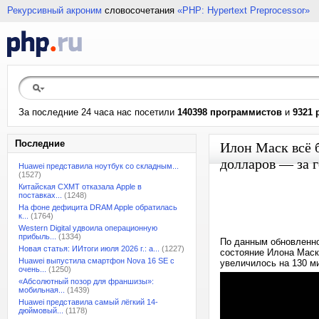
Рекурсивный акроним
словосочетания
«PHP: Hypertext Preprocessor»
За последние 24 часа нас посетили
140398 программистов
и
9321 
Последние
Илон Маск всё б
долларов — за 
Huawei представила ноутбук со складным...
(1527)
Китайская CXMT отказала Apple в
поставках...
(1248)
На фоне дефицита DRAM Apple обратилась
к...
(1764)
Western Digital удвоила операционную
прибыль...
(1334)
По данным обновленног
Новая статья: ИИтоги июля 2026 г.: а...
(1227)
состояние Илона Маск
Huawei выпустила смартфон Nova 16 SE с
увеличилось на 130 м
очень...
(1250)
«Абсолютный позор для франшизы»:
мобильная...
(1439)
Huawei представила самый лёгкий 14-
дюймовый...
(1178)