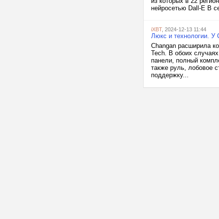
из которых в 22 реги
нейросетью Dall-E В с
iXBT
, 2024-12-13 11:44
Люкс и технологии. У
Changan расширила ко
Tech. В обоих случая
панели, полный компле
также руль, лобовое 
поддержку...