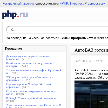
Рекурсивный акроним
словосочетания
«PHP: Hypertext Preprocessor»
За последние 24 часа нас посетили
170062 программиста
и
9299 р
Последние
АвтоВАЗ готови
Для марсианских вертолётов нового
поколения...
(2197)
Дата: 2024-12-13 12:20
Китай снова попытается запустить и
посадить...
(2246)
АвтоВАЗ готовится к п
Tesla признала массовый дефект Cybertruck
и...
(2335)
ПМЭФ 2024) — на этот 
SSD научатся быстрее обмениваться
разных цветах. Об это
данными с...
(1525)
Огромная ракета Starship S40 стала
серьезной...
(1437)
От более тысячи сотрудников осталось
около...
(2138)
В Google Chrome для Android появилась...
(2301)
Zotac подарила пользователю GeForce RTX