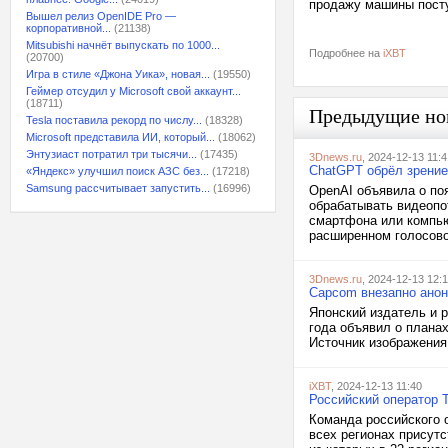
продажу машины посту
Вышел релиз OpenIDE Pro —
корпоративной...
(21138)
Mitsubishi начнёт выпускать по 1000...
Подробнее на
iXBT
(20700)
Игра в стиле «Джона Уика», новая...
(19550)
Геймер отсудил у Microsoft свой аккаунт...
(18711)
Предыдущие но
Tesla поставила рекорд по числу...
(18328)
Microsoft представила ИИ, который...
(18062)
Энтузиаст потратил три тысячи...
(17435)
3Dnews.ru
, 2024-12-13 11:4
ChatGPT обрёл зрение
«Яндекс» улучшил поиск АЗС без...
(17218)
Samsung рассчитывает запустить...
(16996)
OpenAI объявила о поя
обрабатывать видеопо
смартфона или компью
расширенном голосово
3Dnews.ru
, 2024-12-13 12:
Capcom внезапно анон
Японский издатель и 
года объявил о плана
Источник изображения
iXBT
, 2024-12-13 11:40
Российский оператор T
Команда российского 
всех регионах присутс