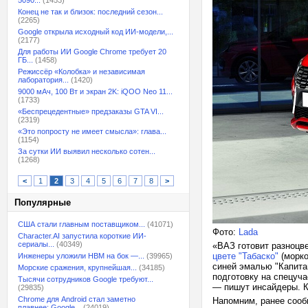
5090...
(1453)
Конец не так и близок: последний сезон...
(2265)
Google открыла исходный код ИИ-модели,...
(2177)
Для работы ИИ Google Chrome требует 20
ГБ...
(1458)
Режиссёр «Колобка» и независимая
лаборатория...
(1420)
9000 мАч, 100 Вт и экран 2K: iQOO Neo 11...
(1733)
«Беспрецедентные» предзаказы GTA VI...
(2319)
«Это попросту не имеет смысла»: глава...
(1154)
За сутки ИИ выявил несколько сотен...
(1268)
<
1
2
3
4
5
6
7
8
>
Популярные
США стали главным поставщиком...
(41071)
Фото:
Lada
Character.AI запустила короткие ИИ-
сериалы...
(40349)
«ВАЗ готовит разноцв
цвете "Табаско"
(морко
Инженеры уложили HBM на бок —...
(39965)
синей эмалью "Капитан
Морские сражения, крупнейшая...
(34185)
подготовку на спецуча
Тысячи сотрудников Google требуют...
— пишут инсайдеры. К
(29835)
Chrome для Android стал заметно
Напомним, ранее сообщ
плавнее: Google...
(24019)