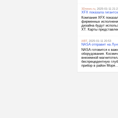
3Dnews.ru
, 2025-01-11 21:2
XFX показала гигантс
Компания XFX показал
фирменных исполнения
дизайна будут исполь
XT. Карты представлен
iXBT
, 2025-01-11 20:53
NASA отправит на Лун
NASA готовится к важ
оборудования. Космич
внеземной магнитотел
беспрецедентную глуби
прибор в район Моря..