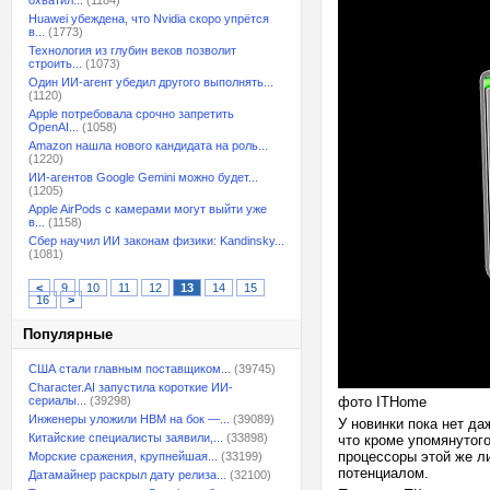
охватил...
(1184)
Huawei убеждена, что Nvidia скоро упрётся
в...
(1773)
Технология из глубин веков позволит
строить...
(1073)
Один ИИ-агент убедил другого выполнять...
(1120)
Apple потребовала срочно запретить
OpenAI...
(1058)
Amazon нашла нового кандидата на роль...
(1220)
ИИ-агентов Google Gemini можно будет...
(1205)
Apple AirPods с камерами могут выйти уже
в...
(1158)
Сбер научил ИИ законам физики: Kandinsky...
(1081)
<
9
10
11
12
13
14
15
16
>
Популярные
США стали главным поставщиком...
(39745)
Character.AI запустила короткие ИИ-
сериалы...
(39298)
фото ITHome
Инженеры уложили HBM на бок —...
(39089)
У новинки пока нет да
Китайские специалисты заявили,...
(33898)
что кроме упомянутого
процессоры этой же л
Морские сражения, крупнейшая...
(33199)
потенциалом.
Датамайнер раскрыл дату релиза...
(32100)