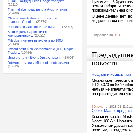
Тысячи сотрудников Google требуют...
При этом ПК будет ве
(28116)
целом габариты невели
Thermaltake представила блок питания,...
производительная сис
(26480)
О цене данных нет, но
Chrome для Android стал заметно
модели на основе нам
плавнее: Google...
(22570)
Россияне стали звонить и писать...
(22047)
Вышел релиз OpenIDE Pro —
Подробнее на
iXBT
корпоративной...
(20621)
Mitsubishi начнёт выпускать по 1000...
(20149)
Owlcat починила Warhammer 40,000: Rogue
Предыдущи
Trader...
(19464)
Игра в стиле «Джона Уика», новая...
(19005)
новости
Геймер отсудил у Microsoft свой аккаунт...
(18063)
мощной и компактной
Можно скептически отн
RTX 5070 за $549 обе
нельзя не впечатлитьс
на производительную 
3Dnews.ru
, 2025-01-11 21:1
Cooler Master предста
Компания Cooler Mast
Ncore 100 Air. Новинк
Уникальный дизайн ко
простым, а поддержка