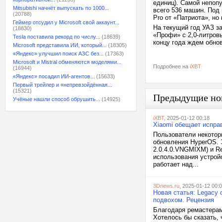
единиц). Самой непоп
Mitsubishi начнёт выпускать по 1000...
всего 536 машин. Под
(20788)
Pro от «Патриота», но
Геймер отсудил у Microsoft свой аккаунт...
На текущий год УАЗ з
(18830)
«Профи» с 2,0-литров
Tesla поставила рекорд по числу...
(18639)
концу года ждем обнов
Microsoft представила ИИ, который...
(18305)
«Яндекс» улучшил поиск АЗС без...
(17363)
Microsoft и Mistral обменяются моделями...
Подробнее на
iXBT
(16944)
«Яндекс» посадил ИИ-агентов...
(15633)
Первый трейлер и «непревзойдённая...
(15321)
Предыдущие но
Учёные нашли способ обрушить...
(14925)
iXBT
, 2025-01-12 00:18
Xiaomi обещает испра
Пользователи некотор
обновления HyperOS. 
2.0.4.0.VNGMIXM) и R
использования устройс
работает над...
3Dnews.ru
, 2025-01-12 00:
Новая статья: Legacy 
подвохом. Рецензия
Благодаря ремастерам 
Хотелось бы сказать, 