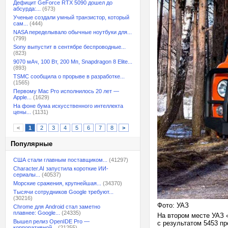
Дефицит GeForce RTX 5090 дошел до
абсурда:...
(673)
Ученые создали умный транзистор, который
сам...
(444)
NASA переделывало обычные ноутбуки для...
(799)
Sony выпустит в сентябре беспроводные...
(823)
9070 мАч, 100 Вт, 200 Мп, Snapdragon 8 Elite...
(893)
TSMC сообщила о прорыве в разработке...
(1565)
Первому Mac Pro исполнилось 20 лет —
Apple...
(1629)
На фоне бума искусственного интеллекта
цены...
(1131)
<
1
2
3
4
5
6
7
8
>
Популярные
США стали главным поставщиком...
(41297)
Character.AI запустила короткие ИИ-
сериалы...
(40537)
Морские сражения, крупнейшая...
(34370)
Тысячи сотрудников Google требуют...
(30216)
Фото: УАЗ
Chrome для Android стал заметно
плавнее: Google...
(24335)
На втором месте УАЗ 
Вышел релиз OpenIDE Pro —
с результатом 5453 п
корпоративной...
(21255)