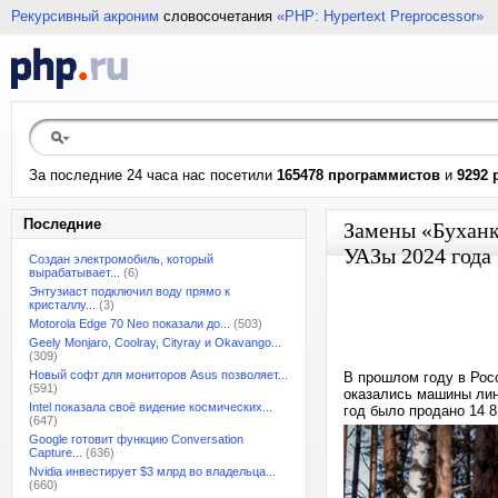
Рекурсивный акроним
словосочетания
«PHP: Hypertext Preprocessor»
За последние 24 часа нас посетили
165478 программистов
и
9292 
Последние
Замены «Буханк
УАЗы 2024 года
Создан электромобиль, который
вырабатывает...
(6)
Энтузиаст подключил воду прямо к
кристаллу...
(3)
Motorola Edge 70 Neo показали до...
(503)
Geely Monjaro, Coolray, Cityray и Okavango...
(309)
Новый софт для мониторов Asus позволяет...
В прошлом году в Рос
(591)
оказались машины лин
Intel показала своё видение космических...
год было продано 14 
(647)
Google готовит функцию Conversation
Capture...
(636)
Nvidia инвестирует $3 млрд во владельца...
(660)