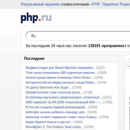
Рекурсивный акроним
словосочетания
«PHP: Hypertext Prepr
За последние 24 часа нас посетил
130191 программист
Последние
Моддер создал для Steam Machine переднюю...
(1117)
Time начал показывать ИИ отдельную версию...
(1103)
Huawei представила телевизор Vision Smart...
(1076)
Авторитетный инсайдер раскрыл, когда Diablo...
(1070)
По долгу Electronic Arts будут...
(1243)
GlobalFoundries тоже откусила кусок...
(1720)
Астрономы научились предсказывать солнечные...
(1121)
AMD привезёт на IFA 2026 «персональный ИИ» —...
(1783)
В России создали первый маломощный...
(1364)
Anthropic начала набирать команду для...
(1428)
Samsung готовит недорогие смарт-часы Galaxy...
(1764)
Акции SpaceX вошли в крутое...
(1664)
Moonlighter 2: The Endless Vault скоро...
(1235)