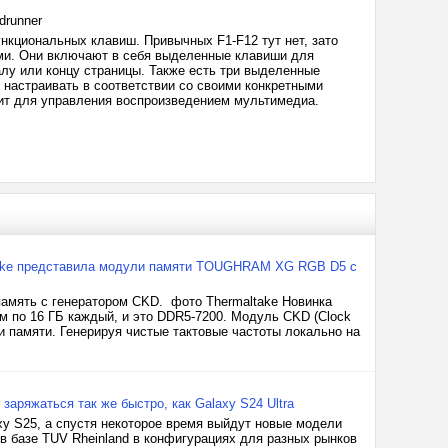
drunner
кциональных клавиш. Привычных F1-F12 тут нет, зато
ами. Они включают в себя выделенные клавиши для
алу или концу страницы. Также есть три выделенные
 настраивать в соответствии со своими конкретными
жит для управления воспроизведением мультимедиа.
maltake представила модули памяти TOUGHRAM XG RGB D5 с
память с генератором CKD. фото Thermaltake Новинка
по 16 ГБ каждый, и это DDR5-7200. Модуль CKD (Clock
ми памяти. Генерируя чистые тактовые частоты локально на
 заряжаться так же быстро, как Galaxy S24 Ultra
y S25, а спустя некоторое время выйдут новые модели
в базе TUV Rheinland в конфигурациях для разных рынков