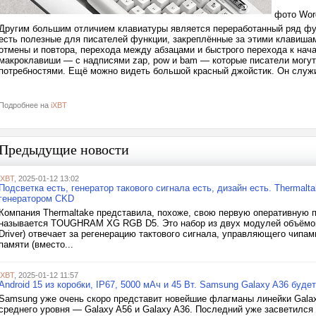
фото Wor
Другим большим отличием клавиатуры является переработанный ряд фун
есть полезные для писателей функции, закреплённые за этими клавиш
отмены и повтора, перехода между абзацами и быстрого перехода к нач
макроклавиши — с надписями zap, pow и bam — которые писатели могут
потребностями. Ещё можно видеть большой красный джойстик. Он слу
Подробнее на
iXBT
Предыдущие новости
iXBT
, 2025-01-12 13:02
Подсветка есть, генератор такового сигнала есть, дизайн есть. Ther
генератором CKD
Компания Thermaltake представила, похоже, свою первую оперативную 
называется TOUGHRAM XG RGB D5. Это набор из двух модулей объёмом 
Driver) отвечает за регенерацию тактового сигнала, управляющего чипа
памяти (вместо...
iXBT
, 2025-01-12 11:57
Android 15 из коробки, IP67, 5000 мАч и 45 Вт. Samsung Galaxy A36 будет
Samsung уже очень скоро представит новейшие флагманы линейки Galax
среднего уровня — Galaxy A56 и Galaxy A36. Последний уже засветился 