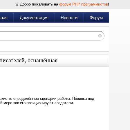
Добро пожаловать на
форум PHP программистов
!
вная
Документация
Новости
Форум
 писателей, оснащённая
Дата:
2025-
01-
12
13:23
акие-то определённые сценарии работы. Новинка под
ей мере так его позиционируют создатели.