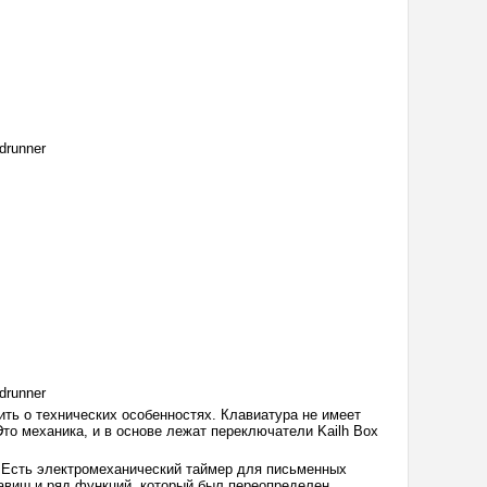
drunner
drunner
орить о технических особенностях. Клавиатура не имеет
Это механика, и в основе лежат переключатели Kailh Box
в. Есть электромеханический таймер для письменных
лавиш и ряд функций, который был переопределен