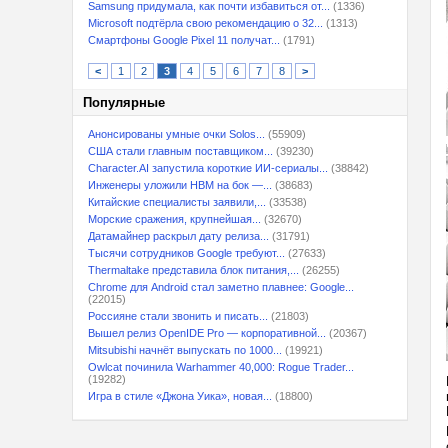
Samsung придумала, как почти избавиться от...
(1336)
Microsoft подтёрла свою рекомендацию о 32...
(1313)
Смартфоны Google Pixel 11 получат...
(1791)
<
1
2
3
4
5
6
7
8
>
Популярные
Анонсированы умные очки Solos...
(55909)
США стали главным поставщиком...
(39230)
Character.AI запустила короткие ИИ-сериалы...
(38842)
Инженеры уложили HBM на бок —...
(38683)
Китайские специалисты заявили,...
(33538)
Морские сражения, крупнейшая...
(32670)
Датамайнер раскрыл дату релиза...
(31791)
Тысячи сотрудников Google требуют...
(27633)
Thermaltake представила блок питания,...
(26255)
Chrome для Android стал заметно плавнее: Google...
(22015)
Россияне стали звонить и писать...
(21803)
Вышел релиз OpenIDE Pro — корпоративной...
(20367)
Mitsubishi начнёт выпускать по 1000...
(19921)
Owlcat починила Warhammer 40,000: Rogue Trader...
(19282)
Игра в стиле «Джона Уика», новая...
(18800)