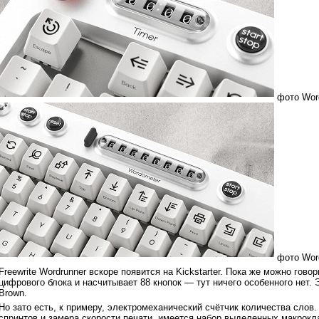
фото Wor
фото Wor
Freewrite Wordrunner вскоре появится на Kickstarter. Пока же можно гов
цифрового блока и насчитывает 88 кнопок — тут ничего особенного нет. 
Brown.
Но зато есть, к примеру, электромеханический счётчик количества сло
спринтов и замера скорости печати, имеется набор выделенных макрок