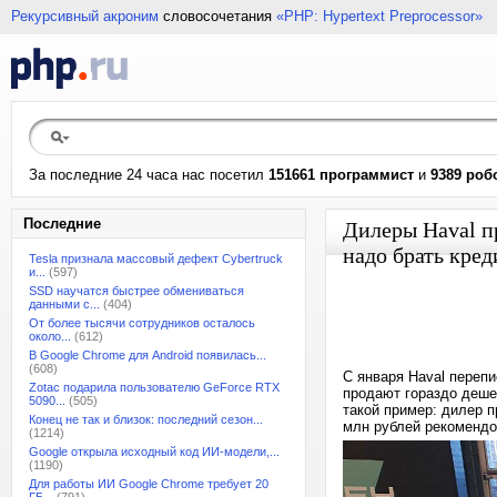
Рекурсивный акроним
словосочетания
«PHP: Hypertext Preprocessor»
За последние 24 часа нас посетил
151661 программист
и
9389 роб
Последние
Дилеры Haval п
надо брать кред
Tesla признала массовый дефект Cybertruck
и...
(597)
SSD научатся быстрее обмениваться
данными с...
(404)
От более тысячи сотрудников осталось
около...
(612)
В Google Chrome для Android появилась...
(608)
С января Haval переп
Zotac подарила пользователю GeForce RTX
продают гораздо деше
5090...
(505)
такой пример: дилер п
Конец не так и близок: последний сезон...
млн рублей рекомендо
(1214)
Google открыла исходный код ИИ-модели,...
(1190)
Для работы ИИ Google Chrome требует 20