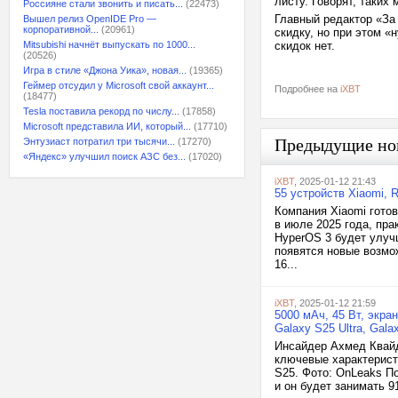
листу. Говорят, таки
Россияне стали звонить и писать...
(22473)
Главный редактор «За
Вышел релиз OpenIDE Pro —
корпоративной...
(20961)
скидку, но при этом 
Mitsubishi начнёт выпускать по 1000...
скидок нет.
(20526)
Игра в стиле «Джона Уика», новая...
(19365)
Геймер отсудил у Microsoft свой аккаунт...
Подробнее на
iXBT
(18477)
Tesla поставила рекорд по числу...
(17858)
Microsoft представила ИИ, который...
(17710)
Предыдущие но
Энтузиаст потратил три тысячи...
(17270)
«Яндекс» улучшил поиск АЗС без...
(17020)
iXBT
, 2025-01-12 21:43
55 устройств Xiaomi, 
Компания Xiaomi готов
в июле 2025 года, пра
HyperOS 3 будет улуч
появятся новые возмо
16...
iXBT
, 2025-01-12 21:59
5000 мАч, 45 Вт, экра
Galaxy S25 Ultra, Gala
Инсайдер Ахмед Квайд
ключевые характерист
S25. Фото: OnLeaks По
и он будет занимать 9