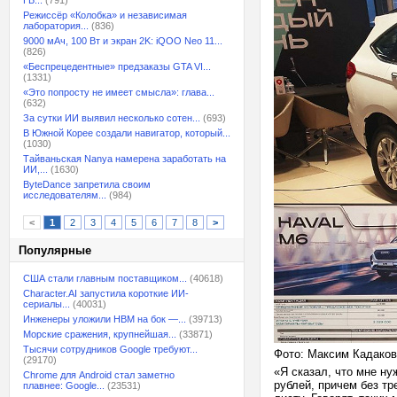
ГБ...
(791)
Режиссёр «Колобка» и независимая
лаборатория...
(836)
9000 мАч, 100 Вт и экран 2K: iQOO Neo 11...
(826)
«Беспрецедентные» предзаказы GTA VI...
(1331)
«Это попросту не имеет смысла»: глава...
(632)
За сутки ИИ выявил несколько сотен...
(693)
В Южной Корее создали навигатор, который...
(1030)
Тайваньская Nanya намерена заработать на
ИИ,...
(1630)
ByteDance запретила своим
исследователям...
(984)
<
1
2
3
4
5
6
7
8
>
Популярные
США стали главным поставщиком...
(40618)
Character.AI запустила короткие ИИ-
сериалы...
(40031)
Инженеры уложили HBM на бок —...
(39713)
Морские сражения, крупнейшая...
(33871)
Тысячи сотрудников Google требуют...
Фото: Максим Кадаков
(29170)
«Я сказал, что мне ну
Chrome для Android стал заметно
рублей, причем без тр
плавнее: Google...
(23531)