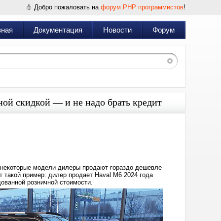
Добро пожаловать на
форум PHP программистов
!
вная
Документация
Новости
Форум
ой скидкой — и не надо брать кредит
Дата:
2025-
01-
12
21:34
м некоторые модели дилеры продают гораздо дешевле
 такой пример: дилер продает Haval M6 2024 года
дованной розничной стоимости.