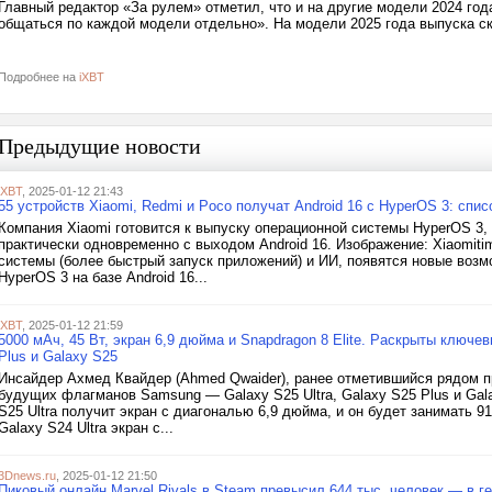
Главный редактор «За рулем» отметил, что и на другие модели 2024 год
общаться по каждой модели отдельно». На модели 2025 года выпуска ск
Подробнее на
iXBT
Предыдущие новости
iXBT
, 2025-01-12 21:43
55 устройств Xiaomi, Redmi и Poco получат Android 16 с HyperOS 3: спис
Компания Xiaomi готовится к выпуску операционной системы HyperOS 3, 
практически одновременно с выходом Android 16. Изображение: Xiaomit
системы (более быстрый запуск приложений) и ИИ, появятся новые воз
HyperOS 3 на базе Android 16...
iXBT
, 2025-01-12 21:59
5000 мАч, 45 Вт, экран 6,9 дюйма и Snapdragon 8 Elite. Раскрыты ключе
Plus и Galaxy S25
Инсайдер Ахмед Квайдер (Ahmed Qwaider), ранее отметившийся рядом п
будущих флагманов Samsung — Galaxy S25 Ultra, Galaxy S25 Plus и Gal
S25 Ultra получит экран с диагональю 6,9 дюйма, и он будет занимать 
Galaxy S24 Ultra экран с...
3Dnews.ru
, 2025-01-12 21:50
Пиковый онлайн Marvel Rivals в Steam превысил 644 тыс. человек — в г