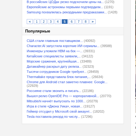
В российских ЦОДах резко подскочили цены на...
(1270)
Европейские астрономы первыми подтвердили...
(1191)
Samsung похвалилась рекордными предзаказами...
(1428)
<
1
2
3
4
5
6
7
8
>
Популярные
США стали главным поставщиком...
(40092)
Character.AI запустила короткие ИИ-сериалы...
(39588)
Инженеры уложили HBM на бок —...
(39331)
Китайские специалисты заявили,...
(34122)
Морские сражения, крупнейшая...
(33489)
Датамайнер раскрыл дату релиза...
(32323)
Тысячи сотрудников Google требуют...
(28459)
Thermaltake представила блок питания,...
(26634)
Chrome для Android стал заметно плавнее: Google...
(22929)
Россияне стали звонить и писать...
(22186)
Вышел релиз OpenIDE Pro — корпоративной...
(20770)
Mitsubishi начнёт выпускать по 1000...
(20279)
Игра в стиле «Джона Уика», новая...
(19127)
Геймер отсудил у Microsoft свой аккаунт...
(18202)
Tesla поставила рекорд по числу...
(17296)