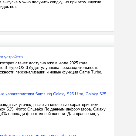
а выпуска можно получить скидку, но при этом «нужно
идок нет.
ок устройств
которая станет доступна уже в июле 2025 года,
ime В HyperOS 3 будет улучшена производительность
можности персонализации и новые функции Game Turbo.
вые характеристики Samsung Galaxy S25 Ultra, Galaxy S25
равдивых утечек, раскрыл ключевые характеристики
axy S25. Фото: OnLeaks По данным информатора, Galaxy
91,4% площади фронтальной панели. Для сравнения, у
еройском шутере стартовал первый сезон