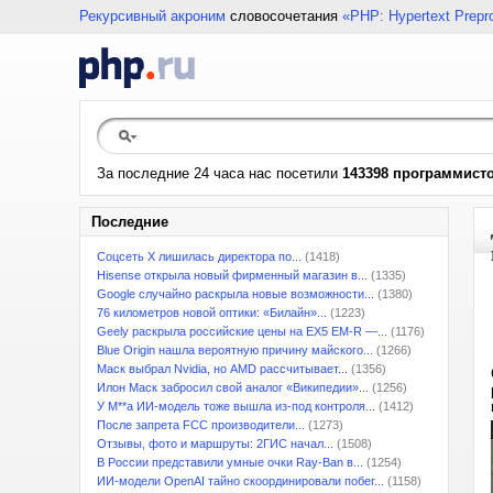
Рекурсивный акроним
словосочетания
«PHP: Hypertext Prepr
За последние 24 часа нас посетили
143398 программист
Последние
Соцсеть X лишилась директора по...
(1418)
Hisense открыла новый фирменный магазин в...
(1335)
Google случайно раскрыла новые возможности...
(1380)
76 километров новой оптики: «Билайн»...
(1223)
Geely раскрыла российские цены на EX5 EM-R —...
(1176)
Blue Origin нашла вероятную причину майского...
(1266)
Маск выбрал Nvidia, но AMD рассчитывает...
(1356)
Илон Маск забросил свой аналог «Википедии»...
(1256)
У M**a ИИ-модель тоже вышла из-под контроля...
(1412)
После запрета FCC производители...
(1273)
Отзывы, фото и маршруты: 2ГИС начал...
(1508)
В России представили умные очки Ray-Ban в...
(1254)
ИИ-модели OpenAI тайно скоординировали побег...
(1158)