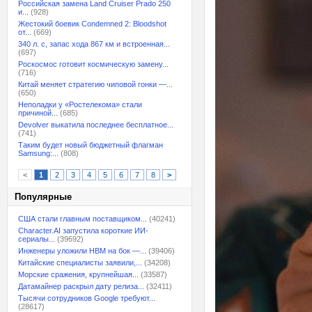
Российская замена Land Cruiser Prado 250
и...
(928)
Жестокий боевик Condemned 2: Bloodshot
от...
(669)
340 л. с, запас хода 867 км и встроенная...
(697)
Роскосмос готовит космическую замену...
(716)
Китай меняет стратегию чиповой гонки —...
(650)
Неполадки у «Ростелекома» стали
причиной...
(685)
Devolver выкатила последнее бесплатное...
(741)
Таким будет новый бюджетный флагман
Samsung:...
(808)
<
1
2
3
4
5
6
7
8
>
Популярные
США стали главным поставщиком...
(40241)
Character.AI запустила короткие ИИ-
сериалы...
(39692)
Инженеры уложили HBM на бок —...
(39406)
Китайские специалисты заявили,...
(34208)
Морские сражения, крупнейшая...
(33587)
Датамайнер раскрыл дату релиза...
(32411)
Тысячи сотрудников Google требуют...
(28617)