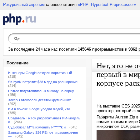
Рекурсивный акроним
словосочетания
«PHP: Hypertext Preprocessor»
За последние 24 часа нас посетили
145646 программистов
и
9362 
Последние
Нет, это не 
первый в ми
Инженеры Google создали портативный...
(218)
корпусе рас
SK hynix потратит $38 млрд на расширение...
(214)
Unitree подготовилась к выходу на биржу —...
(456)
Хакеры атаковали десятки крупнейших...
(292)
На выставке CES 2025
ИИ в поиске Google убедил людей, что...
проектор, который ск
(785)
Габариты Aurzen Zip в
Создатель TikTok разрабатывает ИИ-модель
самым тонким в мире 
с...
(244)
микрочипом DLP, разм
Суд обязал M**a изменить F******k и...
(645)
Samsung Galaxy S26 FE почти рассекречен
—...
(642)