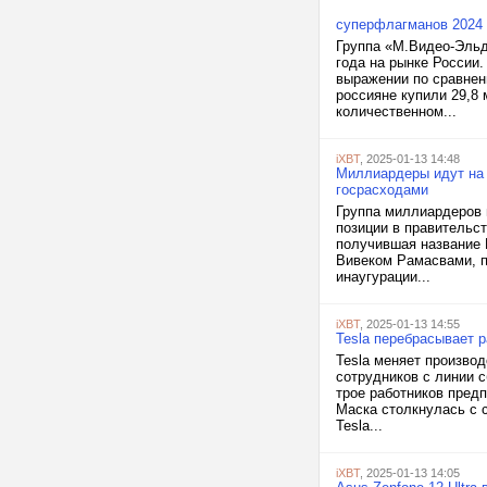
суперфлагманов 2024 
Группа «М.Видео-Эльд
года на рынке России
выражении по сравнен
россияне купили 29,8
количественном...
iXBT
, 2025-01-13 14:48
Миллиардеры идут на 
госрасходами
Группа миллиардеров 
позиции в правительс
получившая название 
Вивеком Рамасвами, п
инаугурации...
iXBT
, 2025-01-13 14:55
Tesla перебрасывает р
Tesla меняет произво
сотрудников с линии с
трое работников пред
Маска столкнулась с 
Tesla...
iXBT
, 2025-01-13 14:05