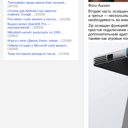
Thermaltake представила блок питания,...
Фото Aurzen
(26701)
Chrome для Android стал заметно
Вторая часть оснаще
плавнее: Google...
(23105)
а третья — нескользя
Россияне стали звонить и писать...
(22255)
необходимость во вне
Вышел релиз OpenIDE Pro —
Zip оснащен функцией 
корпоративной...
(20819)
простое подключение к
Mitsubishi начнёт выпускать по 1000...
дополнительным адапт
(20352)
такими как игровые ко
Игра в стиле «Джона Уика», новая...
(19186)
Геймер отсудил у Microsoft свой аккаунт...
(18283)
Tesla поставила рекорд по числу...
(17433)