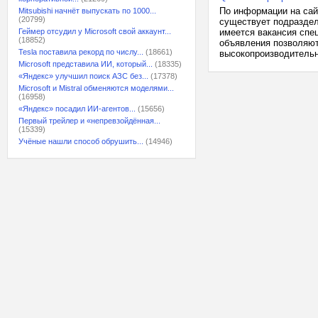
По информации на сай
Mitsubishi начнёт выпускать по 1000...
(20799)
существует подраздел
Геймер отсудил у Microsoft свой аккаунт...
имеется вакансия спе
(18852)
объявления позволяют
Tesla поставила рекорд по числу...
(18661)
высокопроизводительн
Microsoft представила ИИ, который...
(18335)
«Яндекс» улучшил поиск АЗС без...
(17378)
Microsoft и Mistral обменяются моделями...
(16958)
«Яндекс» посадил ИИ-агентов...
(15656)
Первый трейлер и «непревзойдённая...
(15339)
Учёные нашли способ обрушить...
(14946)