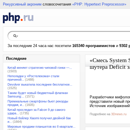
Рекурсивный акроним
словосочетания
«PHP: Hypertext Preprocessor»
За последние 24 часа нас посетили
165340 программистов
и
9302 
Последние
«Смесь System 
шутера Deficit 
Китай меняет стратегию чиповой гонки —...
(1503)
Неполадки у «Ростелекома» стали
причиной...
(1488)
Devolver выкатила последнее бесплатное...
(1525)
Таким будет новый бюджетный флагман
Samsung:...
(1571)
Разработчики мифологи
представили новый пр
Премиальные смартфоны бьют рекорды
продаж, и...
(1605)
Источник изображений
Китай проследил за Falcon 9 до самого
удара...
(1735)
Подробнее на
3Dnews.ru
Новый бойлер Xiaomi получил двойной бак
и...
(1664)
Мировые продажи планшетов во II квартале...