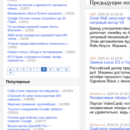
(1641)
Предыдущие но
Похож на пончик и двигается: раскрыты
новые...
(1597)
Виновником сбоя в Рунете оказался...
(1543)
iXBT
, 2025-01-13 18:19
Great Wall запускает 
Google Chrome теперь потребует до 20
Гбайт...
(1542)
литровый мотор V8
По мотивам книжной серии «Коты-
Бренд ультралюксовых 
Воители»...
(1350)
дополнит линейку из б
AMD купит канадского разработчика ИИ-
литровый бензиновый 
чипов...
(1634)
Этим автомобилем буд
Trouver представил роботы-пылесосы с...
Rolls-Royce. Машина...
(1600)
Новая статья: Обзор и тестирование...
(1689)
RTX Spark становится ближе: Nvidia
iXBT
, 2025-01-13 18:20
перенесла...
(1631)
Замена Lexus ES и Toy
Российский дилер пред
<
4
5
6
7
8
9
10
11
руб. Машины доступны 
>
октябре прошлого года
Signature Black с бен
Популярные
США стали главным поставщиком...
(41325)
3Dnews.ru
, 2025-01-13 18:
Character.AI запустила короткие ИИ-
Независимые обзоры G
сериалы...
(40566)
Портал VideoCardz пол
Морские сражения, крупнейшая...
(34398)
независимые обзоры н
Тысячи сотрудников Google требуют...
не удивительно, ведь 
(30261)
Chrome для Android стал заметно
плавнее: Google...
(24377)
3Dnews.ru
, 2025-01-13 18:
Вышел релиз OpenIDE Pro —
Qualcomm разрабатыва
корпоративной...
(21269)