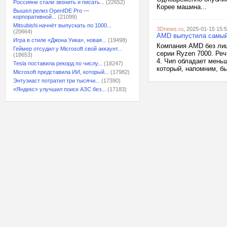
Россияне стали звонить и писать...
(22652)
Корее машина...
Вышел релиз OpenIDE Pro —
корпоративной...
(21099)
Mitsubishi начнёт выпускать по 1000...
3Dnews.ru
, 2025-01-15 15:
(20664)
AMD выпустила самый
Игра в стиле «Джона Уика», новая...
(19498)
Компания AMD без ли
Геймер отсудил у Microsoft свой аккаунт...
серии Ryzen 7000. Реч
(18653)
4. Чип обладает мень
Tesla поставила рекорд по числу...
(18247)
который, напомним, б
Microsoft представила ИИ, который...
(17982)
Энтузиаст потратил три тысячи...
(17390)
«Яндекс» улучшил поиск АЗС без...
(17183)