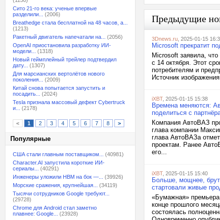
(1150)
Сито 21-го века: ученые впервые
разделили...
(2006)
Предыдущие но
Breathedge стала бесплатной на 48 часов, а...
(1213)
Ракетный двигатель напечатали на...
(2056)
3Dnews.ru
, 2025-01-15 16:
Microsoft прекратит п
OpenAI приостановила разработку ИИ-
модели...
(1318)
Microsoft заявила, чт
Новый геймплейный трейлер подтвердил
с 14 октября. Этот ср
дату...
(1307)
потребителям и предпр
Для марсианских вертолётов нового
Источник изображения:
поколения...
(2009)
Китай снова попытается запустить и
посадить...
(2024)
iXBT
, 2025-01-15 15:38
Tesla признала массовый дефект Cybertruck
Времена меняются: Ав
и...
(2178)
поделиться с партнёр
Компания АвтоВАЗ про
<
1
2
3
4
5
6
7
8
>
глава компании Макси
глава АвтоВАЗа отмет
Популярные
проектам. Ранее Авто
его...
США стали главным поставщиком...
(40981)
Character.AI запустила короткие ИИ-
сериалы...
(40291)
iXBT
, 2025-01-15 15:40
Инженеры уложили HBM на бок —...
(39926)
Больше, мощнее, брут
Морские сражения, крупнейшая...
(34119)
стартовали живые пр
Тысячи сотрудников Google требуют...
«Бумажная» премьера с
(29728)
конце прошлого месяц
Chrome для Android стал заметно
состоялась полноценн
плавнее: Google...
(23928)
Одновременно опублик