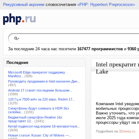
Рекурсивный акроним
словосочетания
«PHP: Hypertext Preprocessor»
За последние 24 часа нас посетили
167477 программистов
и
9360 
Последние
Intel прекратит
Lake
Microsoft Edge прекратит поддержку
Manifest...
(506)
Руководить продажами в Intel назначен Дин...
(497)
Android 17 станет последним большим...
(1590)
120 Гц и 7500 мАч за 220 евро. Redmi 17...
(1125)
Компания Intel уведо
мобильных процессоров
Смартфоны будут снимать в HDR без
склейки...
(1191)
Важно уточнить, что у
Бюджетный смартфон Realme 16x
июле 2025 года компан
представят 12...
(1641)
процессоры уйдут на п
Китай подвесил над морем 16-мегаваттную...
(1626)
Подробнее на
3Dnews.ru
Новая статья: Kusan: City of Wolves —...