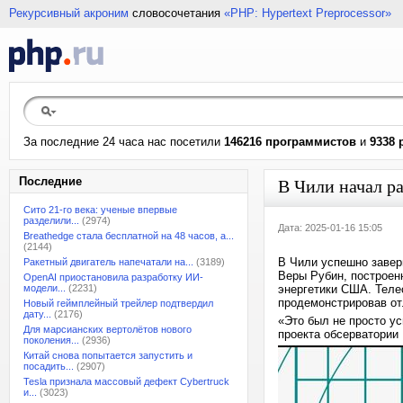
Рекурсивный акроним
словосочетания
«PHP: Hypertext Preprocessor»
За последние 24 часа нас посетили
146216 программистов
и
9338 
Последние
В Чили начал р
Сито 21-го века: ученые впервые
разделили...
(2974)
Дата: 2025-01-16 15:05
Breathedge стала бесплатной на 48 часов, а...
(2144)
В Чили успешно завер
Ракетный двигатель напечатали на...
(3189)
Веры Рубин, построен
OpenAI приостановила разработку ИИ-
модели...
(2231)
энергетики США. Теле
продемонстрировав от
Новый геймплейный трейлер подтвердил
дату...
(2176)
«Это был не просто у
Для марсианских вертолётов нового
проекта обсерватории
поколения...
(2936)
Китай снова попытается запустить и
посадить...
(2907)
Tesla признала массовый дефект Cybertruck
и...
(3023)