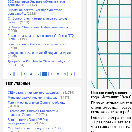
SSD научатся быстрее обмениваться
данными с...
(2062)
Огромная ракета Starship S40 стала
серьезной...
(2182)
От более тысячи сотрудников осталось
около...
(2693)
В Google Chrome для Android появилась...
(2906)
Zotac подарила пользователю GeForce RTX
5090...
(1930)
Конец не так и близок: последний сезон...
(2645)
Google открыла исходный код ИИ-модели,...
(2648)
Для работы ИИ Google Chrome требует 20
ГБ...
(1781)
<
2
3
4
5
6
7
8
9
>
Популярные
Первое изображение с
США стали главным поставщиком...
(41739)
года. Источник: Vera 
Морские сражения, крупнейшая...
(34876)
Тысячи сотрудников Google требуют...
Первые испытания тел
(31200)
строительства. Тест
Chrome для Android стал заметно
возможности которой 
плавнее: Google...
(24974)
Главная камера телес
Вышел релиз OpenIDE Pro —
21 раз превышает воз
корпоративной...
(21554)
что позволяет называ
Mitsubishi начнёт выпускать по 1000...
(21017)