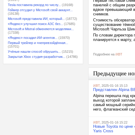
Первый тестовый сним
панелей с общим разр
Tesla поставила рекорд по числу...
(19168)
вдвое превышающий ви
Геймер отсудил у Microsoft свой аккаунт...
(19138)
снимков.
Microsoft представила ИИ, который...
(18772)
Стоимость обсерватор
«Яндекс» улучшил поиск АЗС без...
(17685)
существование тёмной
Microsoft Чарльза Ши
Microsoft и Mistral обменяются моделями...
(17338)
По словам директора 
«Яндекс» посадил ИИ-агентов...
(15970)
планируется к марту, 
Первый трейлер и «непревзойдённая...
(15701)
Учёные нашли способ обрушить...
(15215)
Подробнее на
iXBT
Закрытая Xbox студия-разработчик...
(14786)
Предыдущие но
iXBT
, 2025-01-16 15:13
Представлен Alpina B
Alpina перешла под к
выход которой заплани
самый мощный серийны
него, флагманский сед
iXBT
, 2025-01-16 15:22
Новые Toyota по цене
Yaris Cross