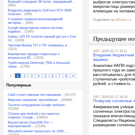
Бывший сотрудник SK hynix, передавший...
выбросов электростан
(890)
микрочастицы размером
Владелец видеокарты GeForce RTX 4090
влияющие на человек
получил...
(689)
X изменит правила вознаграждений
Подробнее на
3Dnews.ru
авторам,...
(669)
Google представила новую систему
кодовых...
(1005)
Galaxy S25 FE получит ранний доступ к One
Предыдущие но
UI...
(1838)
Чертежи Boeing 737 и 787 появились в...
(1114)
iXBT
, 2025-01-17 19:11
Компактная зарядка-«карточка» с
Владение бюджетным к
мощностью 80...
(1826)
машины
Турбо-версия Dimensity 7500 и большой
Аналитики НАПИ подсч
экран...
(1755)
прошлого года он заме
рассчитывалась для ба
<
1
2
3
4
5
6
7
8
>
ступенчатым «роботом
рублей, а стоимость...
Популярные
США стали главным поставщиком...
(41727)
iXBT
, 2025-01-17 19:15
Морские сражения, крупнейшая...
(34866)
Плавучие солнечные э
Тысячи сотрудников Google требуют...
Американские учёные 
(31160)
солнечных электрост
Chrome для Android стал заметно
показали впечатляющи
плавнее: Google...
(24953)
Специалисты Национал
Вышел релиз OpenIDE Pro —
размещение солнечных
корпоративной...
(21546)
Mitsubishi начнёт выпускать по 1000...
(21014)