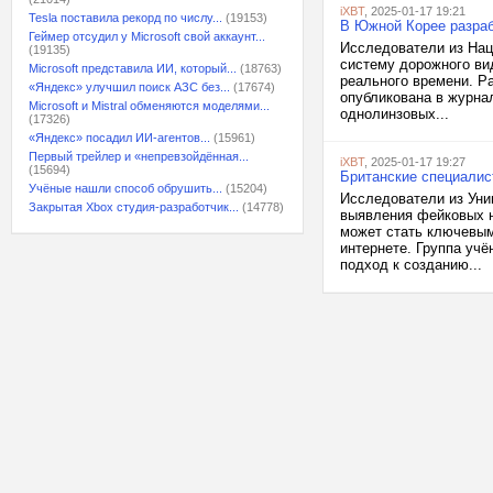
iXBT
, 2025-01-17 19:21
Tesla поставила рекорд по числу...
(19153)
В Южной Корее разра
Геймер отсудил у Microsoft свой аккаунт...
Исследователи из Нац
(19135)
систему дорожного ви
Microsoft представила ИИ, который...
(18763)
реального времени. Р
«Яндекс» улучшил поиск АЗС без...
(17674)
опубликована в журнал
Microsoft и Mistral обменяются моделями...
однолинзовых...
(17326)
«Яндекс» посадил ИИ-агентов...
(15961)
Первый трейлер и «непревзойдённая...
iXBT
, 2025-01-17 19:27
(15694)
Британские специалис
Учёные нашли способ обрушить...
(15204)
Исследователи из Уни
Закрытая Xbox студия-разработчик...
(14778)
выявления фейковых н
может стать ключевым
интернете. Группа уч
подход к созданию...