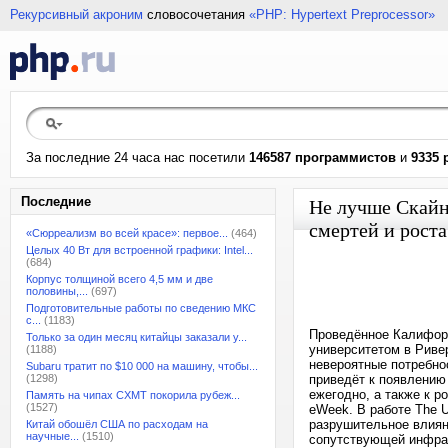
Рекурсивный акроним
словосочетания
«PHP: Hypertext Preprocessor»
За последние 24 часа нас посетили
146587 программистов
и
9335 
Последние
Не лучше Скайн
смертей и роста
«Сюрреализм во всей красе»: первое...
(464)
Целых 40 Вт для встроенной графики: Intel...
(684)
Корпус толщиной всего 4,5 мм и две
половины,...
(697)
Подготовительные работы по сведению МКС
с...
(1183)
Проведённое Калифорн
Только за один месяц китайцы заказали у...
университетом в Риверс
(1188)
невероятные потребнос
Subaru тратит по $10 000 на машину, чтобы...
(1298)
приведёт к появлению
ежегодно, а также к р
Память на чипах CXMT покорила рубеж...
(1527)
eWeek. В работе The Un
разрушительное влиян
Китай обошёл США по расходам на
научные...
(1510)
сопутствующей инфрас