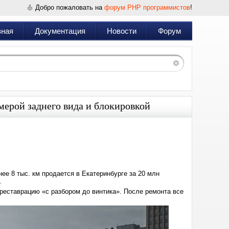
Добро пожаловать на
форум PHP программистов
!
вная
Документация
Новости
Форум
мерой заднего вида и блокировкой
Дата:
2025-
01-
20
07:22
е 8 тыс. км продается в Екатеринбурге за 20 млн
.
еставрацию «с разбором до винтика». После ремонта все