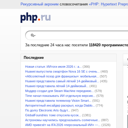
Рекурсивный акроним
словосочетания
«PHP: Hypertext Prepr
За последние 24 часа нас посетили
118420 программист
Последние
Новая статья: ИИтоги июля 2026 г.: а...
(366)
Huawei выпустила смартфон Nova 16 SE с очень...
(460)
«Абсолютный позор для франшизы»: мобильная...
(507)
Huawei представила самый лёгкий 14-дюймовый...
(435)
Huawei представила лёгкий 14-дюймовый...
(491)
Моддер создал для Steam Machine переднюю...
(579)
Time начал показывать ИИ отдельную версию...
(579)
Huawei представила телевизор Vision Smart...
(591)
Авторитетный инсайдер раскрыл, когда Diablo...
(774)
По долгу Electronic Arts будут...
(947)
GlobalFoundries тоже откусила кусок...
(1381)
Астрономы научились предсказывать солнечные...
(887)
AMD привезёт на IFA 2026 «персональный ИИ» —...
(1526)