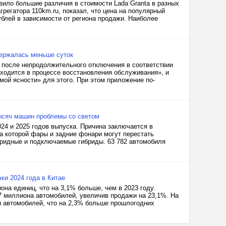
ило большие различия в стоимости Lada Granta в разных
регатора 110km.ru, показал, что цена на популярный
блей в зависимости от региона продажи. Наиболее
держалась меньше суток
А после непродолжительного отключения в соответствии
аходится в процессе восстановления обслуживания», и
мой ясности» для этого. При этом приложение по-
тысяч машин проблемы со светом
24 и 2025 годов выпуска. Причина заключается в
за которой фары и задние фонари могут перестать
ибридные и подключаемые гибриды. 63 782 автомобиля
ки 2024 года в Китае
она единиц, что на 3,1% больше, чем в 2023 году.
7 миллиона автомобилей, увеличив продажи на 23,1%. На
 автомобилей, что на 2,3% больше прошлогодних