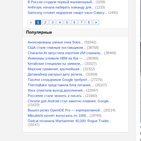
В России создали первый маломощный...
(1159)
Anthropic начала набирать команду для...
(1233)
Samsung готовит недорогие смарт-часы Galaxy...
(1492)
<
1
2
3
4
5
6
7
8
>
Популярные
Анонсированы умные очки Solos...
(55542)
США стали главным поставщиком...
(38758)
Character.AI запустила короткие ИИ-сериалы...
(38469)
Инженеры уложили HBM на бок —...
(38399)
Китайские специалисты заявили,...
(33327)
Морские сражения, крупнейшая...
(32322)
Датамайнер раскрыл дату релиза...
(31559)
Тысячи сотрудников Google требуют...
(27275)
Thermaltake представила блок питания,...
(26107)
Xbox отметила выход дополнения...
(22697)
Россияне стали звонить и писать...
(21660)
Chrome для Android стал заметно плавнее: Google...
(21633)
Вышел релиз OpenIDE Pro — корпоративной...
(20214)
Mitsubishi начнёт выпускать по 1000...
(19769)
Owlcat починила Warhammer 40,000: Rogue Trader...
(19147)