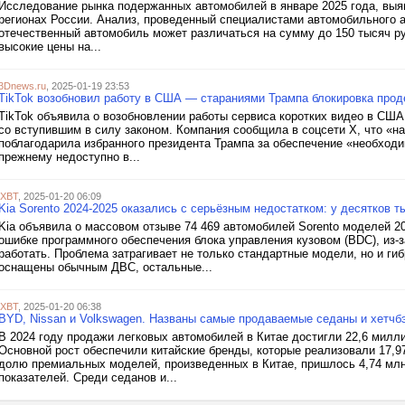
Исследование рынка подержанных автомобилей в январе 2025 года, выяв
регионах России. Анализ, проведенный специалистами автомобильного аг
отечественный автомобиль может различаться на сумму до 150 тысяч ру
высокие цены на...
3Dnews.ru
, 2025-01-19 23:53
TikTok возобновил работу в США — стараниями Трампа блокировка про
TikTok объявила о возобновлении работы сервиса коротких видео в СШ
со вступившим в силу законом. Компания сообщила в соцсети X, что «н
поблагодарила избранного президента Трампа за обеспечение «необходи
прежнему недоступно в...
iXBT
, 2025-01-20 06:09
Kia Sorento 2024-2025 оказались с серьёзным недостатком: у десятков 
Kia объявила о массовом отзыве 74 469 автомобилей Sorento моделей 20
ошибке программного обеспечения блока управления кузовом (BDC), из-
работать. Проблема затрагивает не только стандартные модели, но и г
оснащены обычным ДВС, остальные...
iXBT
, 2025-01-20 06:38
BYD, Nissan и Volkswagen. Названы самые продаваемые седаны и хетчбэ
В 2024 году продажи легковых автомобилей в Китае достигли 22,6 милли
Основной рост обеспечили китайские бренды, которые реализовали 17,9
долю премиальных моделей, произведенных в Китае, пришлось 4,74 млн
показателей. Среди седанов и...