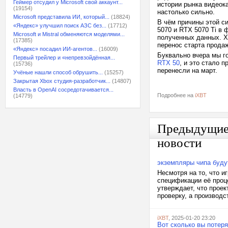
Геймер отсудил у Microsoft свой аккаунт...
истории рынка видеока
(19154)
настолько сильно.
Microsoft представила ИИ, который...
(18824)
В чём причины этой с
«Яндекс» улучшил поиск АЗС без...
(17712)
5070 и RTX 5070 Ti в 
Microsoft и Mistral обменяются моделями...
полученных данных. Хо
(17385)
перенос старта прода
«Яндекс» посадил ИИ-агентов...
(16009)
Буквально вчера мы г
Первый трейлер и «непревзойдённая...
RTX 50
, и это стало 
(15736)
перенесли на март.
Учёные нашли способ обрушить...
(15257)
Закрытая Xbox студия-разработчик...
(14807)
Власть в OpenAI сосредотачивается...
Подробнее на
iXBT
(14779)
Предыдущи
новости
экземпляры чипа будут
Несмотря на то, что и
спецификации её проц
утверждает, что прое
проверку, а производс
iXBT
, 2025-01-20 23:20
Вот сколько вы потеря