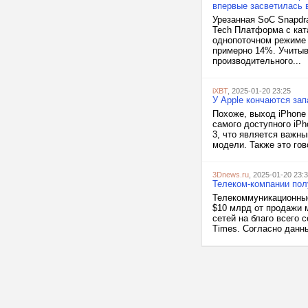
впервые засветилась 
Урезанная SoC Snapdra
Tech Платформа с ка
однопоточном режиме р
примерно 14%. Учитыв
производительного...
iXBT
, 2025-01-20 23:25
У Apple кончаются зап
Похоже, выход iPhone 
самого доступного iP
3, что является важн
модели. Также это гов
3Dnews.ru
, 2025-01-20 23:
Телеком-компании пол
Телекоммуникационные
$10 млрд от продажи м
сетей на благо всего 
Times. Согласно данн