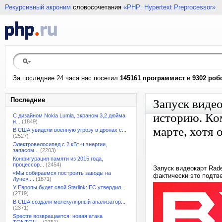
Рекурсивный акроним
словосочетания
«PHP: Hypertext Preprocessor»
За последние 24 часа нас посетил
145161 программист
и
9302 роб
Последние
Запуск виде
историю. Ком
С дизайном Nokia Lumia, экраном 3,2 дюйма
и...
(1849)
марте, хотя 
В США увидели военную угрозу в дронах с...
(2527)
Электровелосипед с 2 кВт·ч энергии,
запасом...
(2203)
Конфигурация памяти из 2015 года,
процессор...
(2454)
Запуск видеокарт Rade
«Мы собираемся построить заводы на
фактически это подтв
Луне»....
(1871)
У Европы будет свой Starlink: ЕС утвердил...
(2719)
В США создали молекулярный анализатор...
(2371)
Spectre возвращается: новая атака