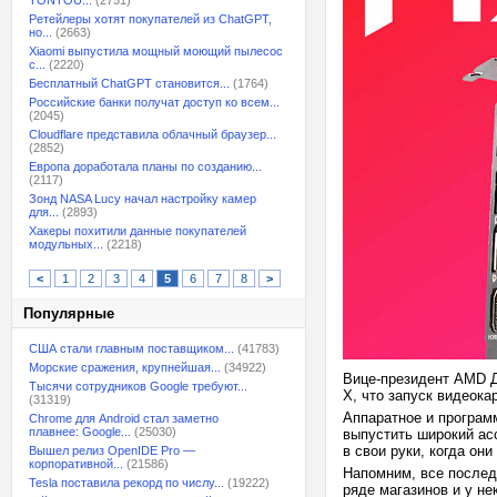
TONTOU...
(2751)
Ретейлеры хотят покупателей из ChatGPT,
но...
(2663)
Xiaomi выпустила мощный моющий пылесос
с...
(2220)
Бесплатный ChatGPT становится...
(1764)
Российские банки получат доступ ко всем...
(2045)
Cloudflare представила облачный браузер...
(2852)
Европа доработала планы по созданию...
(2117)
Зонд NASA Lucy начал настройку камер
для...
(2893)
Хакеры похитили данные покупателей
модульных...
(2218)
<
1
2
3
4
5
6
7
8
>
Популярные
США стали главным поставщиком...
(41783)
Морские сражения, крупнейшая...
(34922)
Вице-президент AMD Д
Тысячи сотрудников Google требуют...
X, что запуск видеока
(31319)
Аппаратное и програм
Chrome для Android стал заметно
плавнее: Google...
(25030)
выпустить широкий асс
в свои руки, когда он
Вышел релиз OpenIDE Pro —
корпоративной...
(21586)
Напомним, все последн
Tesla поставила рекорд по числу...
(19222)
ряде магазинов и у не